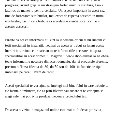
progresiv, avand grija sa nu strangem fortat anumite suruburi, fara a
lasa loc de manevra pentru celelalte. Un aspect important in acest caz
tine de forfecarea suruburilor, mai exact de ruperea acestora in urma
eforturilor, caz in care trebuie sa acordam o atentie sporita chiar si
acestor accesorii.
Fireste ca aceste informatii nu sunt la indemana oricui si nu suntem cu
totii specialisti in instalatii. Tocmai de aceea ar trebui sa lasam aceste
lucruri in sarcina celor care au toate informatiile necesare, in speta
specialistilor in acest domeniu. Magazinul www.shop-einstal.ro ne ofera
toate informatiile necesare din acest domeniu, dar si produsele aferente,
precum o flansa filetata dn 80, dn 50 sau dn 100, in functie de tipul
imbinarii pe care il avem de facut.
Acesti specialisti te vor ajuta sa intelegi mai bine felul in care trebuie sa
fie facuta o imbinare, fie ea prin filetare sau sudare si te vor ajuta sa
alegi cele mai potrivite produse, necesare proiectului tau.
De aceea o vizita in magazinul online este mai mult decat potrivita,