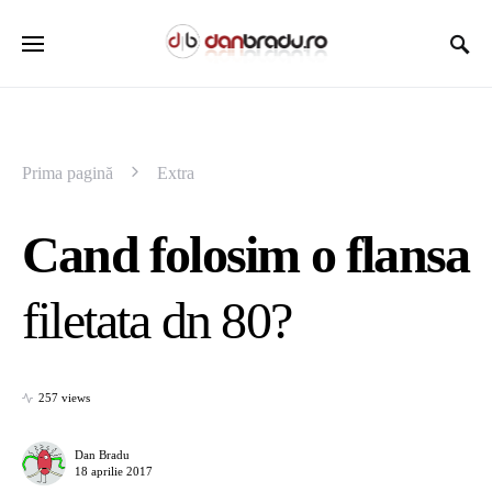
Prima pagină
Extra
Cand folosim o flansa
filetata dn 80?
257 views
Dan Bradu
18 aprilie 2017