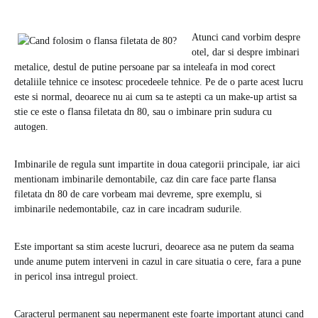
Atunci cand vorbim despre
otel, dar si despre imbinari
metalice, destul de putine persoane par sa inteleafa in mod corect
detaliile tehnice ce insotesc procedeele tehnice. Pe de o parte acest lucru
este si normal, deoarece nu ai cum sa te astepti ca un make-up artist sa
stie ce este o flansa filetata dn 80, sau o imbinare prin sudura cu
autogen.
Imbinarile de regula sunt impartite in doua categorii principale, iar aici
mentionam imbinarile demontabile, caz din care face parte flansa
filetata dn 80 de care vorbeam mai devreme, spre exemplu, si
imbinarile nedemontabile, caz in care incadram sudurile.
Este important sa stim aceste lucruri, deoarece asa ne putem da seama
unde anume putem interveni in cazul in care situatia o cere, fara a pune
in pericol insa intregul proiect.
Caracterul permanent sau nepermanent este foarte important atunci cand