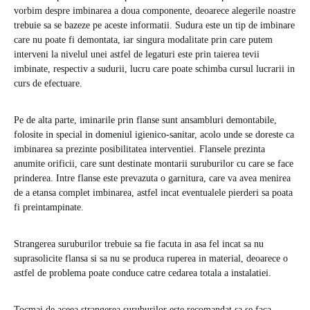
vorbim despre imbinarea a doua componente, deoarece alegerile noastre
trebuie sa se bazeze pe aceste informatii. Sudura este un tip de imbinare
care nu poate fi demontata, iar singura modalitate prin care putem
interveni la nivelul unei astfel de legaturi este prin taierea tevii
imbinate, respectiv a sudurii, lucru care poate schimba cursul lucrarii in
curs de efectuare.
Pe de alta parte, iminarile prin flanse sunt ansambluri demontabile,
folosite in special in domeniul igienico-sanitar, acolo unde se doreste ca
imbinarea sa prezinte posibilitatea interventiei. Flansele prezinta
anumite orificii, care sunt destinate montarii suruburilor cu care se face
prinderea. Intre flanse este prevazuta o garnitura, care va avea menirea
de a etansa complet imbinarea, astfel incat eventualele pierderi sa poata
fi preintampinate.
Strangerea suruburilor trebuie sa fie facuta in asa fel incat sa nu
suprasolicite flansa si sa nu se produca ruperea in material, deoarece o
astfel de problema poate conduce catre cedarea totala a instalatiei.
Tocmai de aceea strangerea suruburilor este recomandat sa se faca