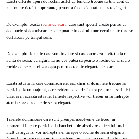
Exista diferite tipuri de rochii, astfel ca femeile trebuie sa tina cont de
mai multe detalii importante, pentru a face cele mai inspirate alegeri.
De exemplu, exista
rochii de seara
, care sunt special create pentru ca
doamnele si domnisoarele sa le poarte in cadrul unor evenimente care se
desfasoara pe timpul serii.
De exemplu, femeile care sunt invitate si care onoreaza invitatia la o
nunta de seara, cu siguranta nu vor putea sa poarte o rochie de zi sau o
rochie de ocazie, ci vor opta pentru o rochie eleganta de seara.
Exista situatii in care domnisoarele, sau chiar si doamnele trebuie sa
participe la un majorat, care evident se va desfasura pe timpul serii. Ei
bine, si in aceasta situatie, femeile respective vor trebui sa isi indrepte
atentia spre o rochie de seara eleganta.
Tinerele domnisoare care sunt proaspat absolvente de liceu, in
momentul in care participa la banchetul de absolvire a liceului, mai
mult ca sigur isi vor indrepta atentia spre o rochie de seara eleganta.
Acest lucru este cat se poate de evident, mai ales in conditiile in care