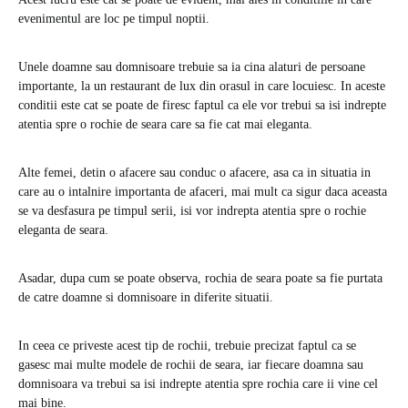
evenimentul are loc pe timpul noptii.
Unele doamne sau domnisoare trebuie sa ia cina alaturi de persoane
importante, la un restaurant de lux din orasul in care locuiesc. In aceste
conditii este cat se poate de firesc faptul ca ele vor trebui sa isi indrepte
atentia spre o rochie de seara care sa fie cat mai eleganta.
Alte femei, detin o afacere sau conduc o afacere, asa ca in situatia in
care au o intalnire importanta de afaceri, mai mult ca sigur daca aceasta
se va desfasura pe timpul serii, isi vor indrepta atentia spre o rochie
eleganta de seara.
Asadar, dupa cum se poate observa, rochia de seara poate sa fie purtata
de catre doamne si domnisoare in diferite situatii.
In ceea ce priveste acest tip de rochii, trebuie precizat faptul ca se
gasesc mai multe modele de rochii de seara, iar fiecare doamna sau
domnisoara va trebui sa isi indrepte atentia spre rochia care ii vine cel
mai bine.