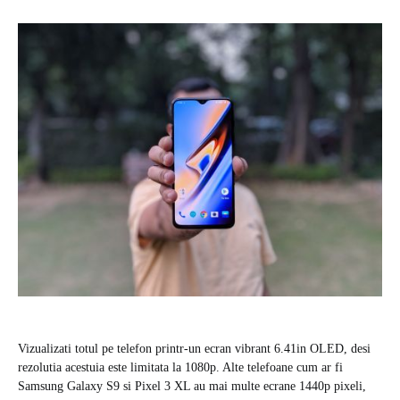
Vizualizati totul pe telefon printr-un ecran vibrant 6.41in OLED, desi
rezolutia acestuia este limitata la 1080p. Alte telefoane cum ar fi
Samsung Galaxy S9 si Pixel 3 XL au mai multe ecrane 1440p pixeli,