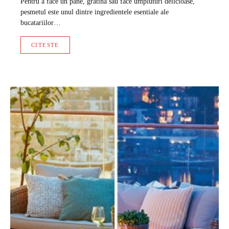
Pentru a face un pane, gratina sau face umpluturi delicioase,
pesmetul este unul dintre ingredientele esentiale ale
bucatariilor…
CITESTE