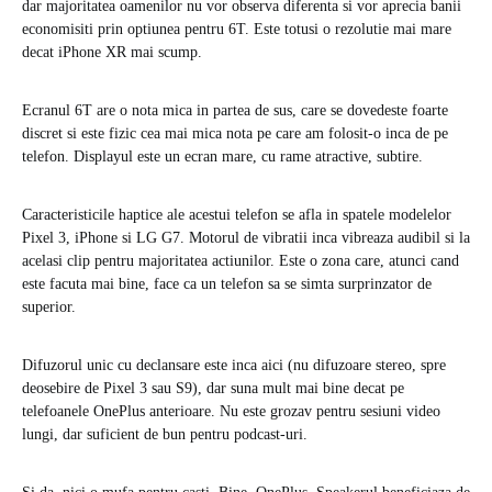
dar majoritatea oamenilor nu vor observa diferenta si vor aprecia banii
economisiti prin optiunea pentru 6T. Este totusi o rezolutie mai mare
decat iPhone XR mai scump.
Ecranul 6T are o nota mica in partea de sus, care se dovedeste foarte
discret si este fizic cea mai mica nota pe care am folosit-o inca de pe
telefon. Displayul este un ecran mare, cu rame atractive, subtire.
Caracteristicile haptice ale acestui telefon se afla in spatele modelelor
Pixel 3, iPhone si LG G7. Motorul de vibratii inca vibreaza audibil si la
acelasi clip pentru majoritatea actiunilor. Este o zona care, atunci cand
este facuta mai bine, face ca un telefon sa se simta surprinzator de
superior.
Difuzorul unic cu declansare este inca aici (nu difuzoare stereo, spre
deosebire de Pixel 3 sau S9), dar suna mult mai bine decat pe
telefoanele OnePlus anterioare. Nu este grozav pentru sesiuni video
lungi, dar suficient de bun pentru podcast-uri.