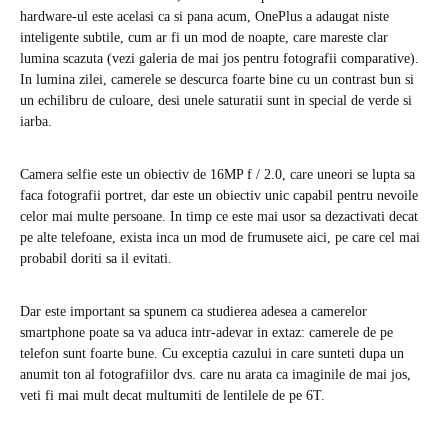
hardware-ul este acelasi ca si pana acum, OnePlus a adaugat niste
inteligente subtile, cum ar fi un mod de noapte, care mareste clar
lumina scazuta (vezi galeria de mai jos pentru fotografii comparative).
In lumina zilei, camerele se descurca foarte bine cu un contrast bun si
un echilibru de culoare, desi unele saturatii sunt in special de verde si
iarba.
Camera selfie este un obiectiv de 16MP f / 2.0, care uneori se lupta sa
faca fotografii portret, dar este un obiectiv unic capabil pentru nevoile
celor mai multe persoane. In timp ce este mai usor sa dezactivati decat
pe alte telefoane, exista inca un mod de frumusete aici, pe care cel mai
probabil doriti sa il evitati.
Dar este important sa spunem ca studierea adesea a camerelor
smartphone poate sa va aduca intr-adevar in extaz: camerele de pe
telefon sunt foarte bune. Cu exceptia cazului in care sunteti dupa un
anumit ton al fotografiilor dvs. care nu arata ca imaginile de mai jos,
veti fi mai mult decat multumiti de lentilele de pe 6T.