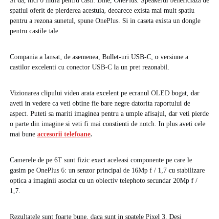
Si da, nici o mufa pentru casti. Bine, OnePlus. Speakerul beneficiaza de
spatiul oferit de pierderea acestuia, deoarece exista mai mult spatiu
pentru a rezona sunetul, spune OnePlus. Si in caseta exista un dongle
pentru castile tale.
Compania a lansat, de asemenea, Bullet-uri USB-C, o versiune a
castilor excelenti cu conector USB-C la un pret rezonabil.
Vizionarea clipului video arata excelent pe ecranul OLED bogat, dar
aveti in vedere ca veti obtine fie bare negre datorita raportului de
aspect. Puteti sa mariti imaginea pentru a umple afisajul, dar veti pierde
o parte din imagine si veti fi mai constienti de notch. In plus aveti cele
mai bune
accesorii telefoane
.
Camerele de pe 6T sunt fizic exact aceleasi componente pe care le
gasim pe OnePlus 6: un senzor principal de 16Mp f / 1,7 cu stabilizare
optica a imaginii asociat cu un obiectiv telephoto secundar 20Mp f /
1,7.
Rezultatele sunt foarte bune, daca sunt in spatele Pixel 3. Desi