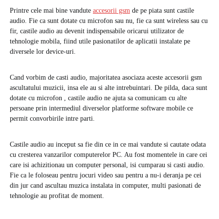
Printre cele mai bine vandute
accesorii gsm
de pe piata sunt castile
audio. Fie ca sunt dotate cu microfon sau nu, fie ca sunt wireless sau cu
fir, castile audio au devenit indispensabile oricarui utilizator de
tehnologie mobila, fiind utile pasionatilor de aplicatii instalate pe
diversele lor device-uri.
Cand vorbim de casti audio, majoritatea asociaza aceste accesorii gsm
ascultatului muzicii, insa ele au si alte intrebuintari. De pilda, daca sunt
dotate cu microfon , castile audio ne ajuta sa comunicam cu alte
persoane prin intermediul diverselor platforme software mobile ce
permit convorbirile intre parti.
Castile audio au inceput sa fie din ce in ce mai vandute si cautate odata
cu cresterea vanzarilor computerelor PC. Au fost momentele in care cei
care isi achizitionau un computer personal, isi cumparau si casti audio.
Fie ca le foloseau pentru jocuri video sau pentru a nu-i deranja pe cei
din jur cand ascultau muzica instalata in computer, multi pasionati de
tehnologie au profitat de moment.