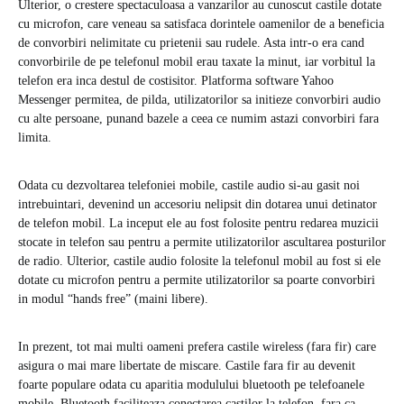
Ulterior, o crestere spectaculoasa a vanzarilor au cunoscut castile dotate
cu microfon, care veneau sa satisfaca dorintele oamenilor de a beneficia
de convorbiri nelimitate cu prietenii sau rudele. Asta intr-o era cand
convorbirile de pe telefonul mobil erau taxate la minut, iar vorbitul la
telefon era inca destul de costisitor. Platforma software Yahoo
Messenger permitea, de pilda, utilizatorilor sa initieze convorbiri audio
cu alte persoane, punand bazele a ceea ce numim astazi convorbiri fara
limita.
Odata cu dezvoltarea telefoniei mobile, castile audio si-au gasit noi
intrebuintari, devenind un accesoriu nelipsit din dotarea unui detinator
de telefon mobil. La inceput ele au fost folosite pentru redarea muzicii
stocate in telefon sau pentru a permite utilizatorilor ascultarea posturilor
de radio. Ulterior, castile audio folosite la telefonul mobil au fost si ele
dotate cu microfon pentru a permite utilizatorilor sa poarte convorbiri
in modul “hands free” (maini libere).
In prezent, tot mai multi oameni prefera castile wireless (fara fir) care
asigura o mai mare libertate de miscare. Castile fara fir au devenit
foarte populare odata cu aparitia modulului bluetooth pe telefoanele
mobile. Bluetooth faciliteaza conectarea castilor la telefon, fara ca