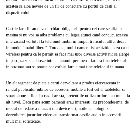
acestea sa aiba nevoie de un fir de conectare cu portul de casti al
dispozitivului.
Castile fara fir au devenit chiar obligatorii pentru cei care se afla in
masina si nu vor sa aiba probleme cu legea atunci cand conduc, aceasta
interzicand vorbitul la telefonul mobil in timpul traficului altfel decat
in modul “maini libere”. Totodata, multi oameni isi achizitioneaza casti
wireless pentru ca le permit sa faca mai usor diverse activitati: sa alerge
in parc, sa se deplaseze intr-un anumit perimetru fara sa tina telefonul
in buzunar sau sa poarte convorbiri fara a mai tine telefonul in mana.
Un alt segment de piata a carui dezvoltare a produs efervescenta in
randul publicului iubitor de accesorii mobile a fost cel al tabletelor si
smartphone-urilor. In cazul acesta, pretentiile utilizatorilor s-au mutat la
alt nivel. Daca pana acum oamenii erau interesati, cu preponderenta, de
modul de redare a muzicii din device-uri, noile tehnologii si
dezvoltarea jocurilor video au transformat castile audio in accesorii
mult mai sofisticate.