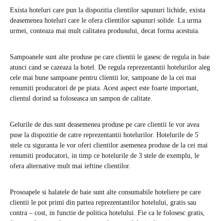
Exista hoteluri care pun la dispozitia clientilor sapunuri lichide, exista
deasemenea hoteluri care le ofera clientilor sapunuri solide. La urma
urmei, conteaza mai mult calitatea produsului, decat forma acestuia.
Sampoanele sunt alte produse pe care clientii le gasesc de regula in baie
atunci cand se cazeaza la hotel. De regula reprezentantii hotelurilor aleg
cele mai bune sampoane pentru clientii lor, sampoane de la cei mai
renumiti producatori de pe piata. Acest aspect este foarte important,
clientul dorind sa foloseasca un sampon de calitate.
Gelurile de dus sunt deasemenea produse pe care clientii le vor avea
puse la dispozitie de catre reprezentantii hotelurilor. Hotelurile de 5
stele cu siguranta le vor oferi clientilor asemenea produse de la cei mai
renumiti producatori, in timp ce hotelurile de 3 stele de exemplu, le
ofera alternative mult mai ieftine clientilor.
Prosoapele si halatele de baie sunt alte consumabile hoteliere pe care
clientii le pot primi din partea reprezentantilor hotelului, gratis sau
contra – cost, in functie de politica hotelului. Fie ca le folosesc gratis,