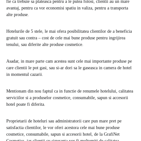
fie ca trebuie sa plateasca pentru a le putea folosi, clientii au un mare
avantaj, pentru ca vor economisi spatiu in valiza, pentru a transporta
alte produse.
Hotelurile de 5 stele, le mai ofera posibilitatea clientilor de a beneficia
gratuit sau contra – cost de cele mai bune produse pentru ingrijirea
tenului, sau diferite alte produse cosmetice.
Asadar, in mare parte cam acestea sunt cele mai importante produse pe
care clientii le pot gasi, sau si-ar dori sa le gaseasca in camera de hotel
in momentul cazarii.
Mentionam din nou faptul ca in functie de renumele hotelului, calitatea
serviciilor si a produselor cosmetice, consumabile, sapun si accesorii
hotel poate fi diferita.
Proprietarii de hoteluri sau administratorii care pun mare pret pe
satisfactia clientilor, le vor oferi acestora cele mai bune produse
cosmetice, consumabile, sapun si accesorii hotel, de la GrafiNet
Cosmetics, iar clientii cu siguranta vor fi multumiti de calitatea