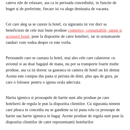
cateva zile de relaxare, asa ca in perioada concediului, in functie de
buget si de preferinte, fiecare isi va alege destinatia de vacanta.
Cei care aleg sa se cazeze la hotel, cu siguranta isi vor dori sa
beneficieze de cele mai bune produse
cosmetice, consumabile, sapun si
accesorii hotel
, puse la dispozitie de catre hotelieri, iar in urmatoarele
randuri vom vedea despre ce este vorba.
Persoanele care se cazeaza la hotel, mai ales cele care calatoresc cu
avionul si au doar bagajul de mana, nu pot sa transporte foarte multe
produse, asa ca isi doresc sa gaseasca in camera de hotel un kit dentar.
Acesta este compus din pasta si periuta de dinti, plus apa de gura, pe
care o folosesc pentru o igiena orala adecvata.
Hartia igienica si prosoapele de hartie sunt alte produse pe care
hotelierii de regula le pun la dispozitia clientilor. Cu siguranta nimeni
care pleaca in concediu nu se gandeste sa isi puna rola cu prosoape de
hartie sau hartie igienica in bagaj. Aceste produse de regula sunt puse la
dispozitia clientilor de catre reprezentantii hotelurilor.