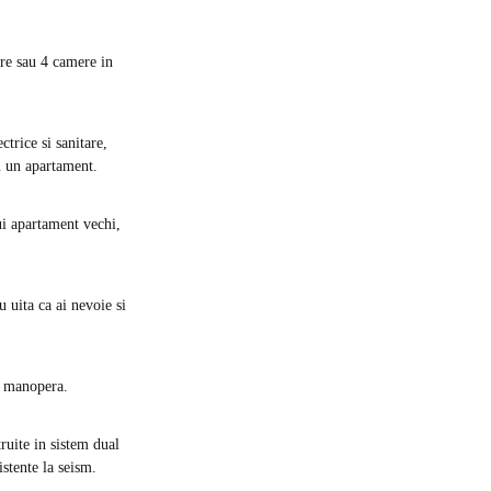
ere sau 4 camere in
ctrice si sanitare,
ru un apartament.
ui apartament vechi,
 uita ca ai nevoie si
si manopera.
ruite in sistem dual
istente la seism.