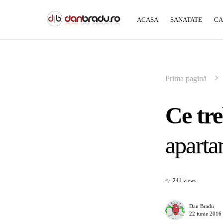
ACASA
SANATATE
CA
Prima pagină
Ce tre
aparta
241 views
Dan Bradu
22 iunie 2016