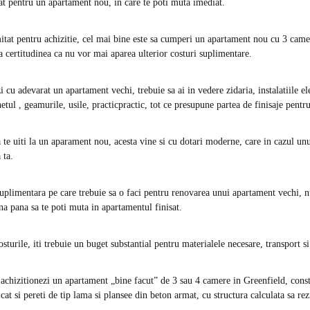
t pentru un apartament nou, in care te poti muta imediat.
itat pentru achizitie, cel mai bine este sa cumperi un apartament nou cu 3 cam
a certitudinea ca nu vor mai aparea ulterior costuri suplimentare.
 cu adevarat un apartament vechi, trebuie sa ai in vedere zidaria, instalatiile ele
hetul , geamurile, usile, practicpractic, tot ce presupune partea de finisaje pent
ca te uiti la un aparament nou, acesta vine si cu dotari moderne, care in cazul un
 ta.
suplimentara pe care trebuie sa o faci pentru renovarea unui apartament vechi, nu
a pana sa te poti muta in apartamentul finisat.
osturile, iti trebuie un buget substantial pentru materialele necesare, transport 
a achizitionezi un apartament „bine facut” de 3 sau 4 camere in Greenfield, const
cat si pereti de tip lama si plansee din beton armat, cu structura calculata sa rez