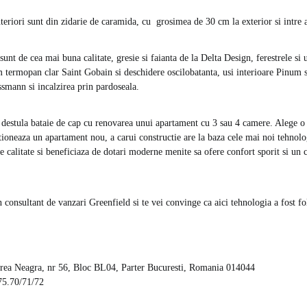
interiori sunt din zidarie de caramida, cu grosimea de 30 cm la exterior si intre
 sunt de cea mai buna calitate, gresie si faianta de la Delta Design, ferestrele si
termopan clar Saint Gobain si deschidere oscilobatanta, usi interioare Pinum s
ssmann si incalzirea prin pardoseala.
destula bataie de cap cu renovarea unui apartament cu 3 sau 4 camere. Alege o 
itioneaza un apartament nou, a carui constructie are la baza cele mai noi tehnol
e calitate si beneficiaza de dotari moderne menite sa ofere confort sporit si un 
consultant de vanzari Greenfield si te vei convinge ca aici tehnologia a fost fol
ea Neagra, nr 56, Bloc BL04, Parter Bucuresti, Romania 014044
75.70/71/72