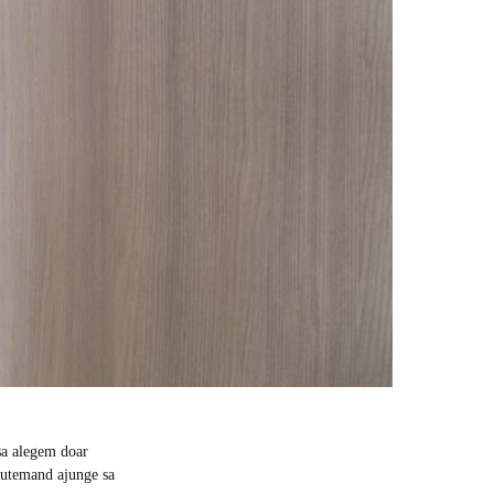
 sa alegem doar
 putemand ajunge sa