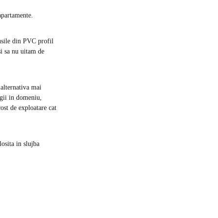
 apartamente.
 usile din PVC profil
i sa nu uitam de
alternativa mai
ogii in domeniu,
cost de exploatare cat
osita in slujba