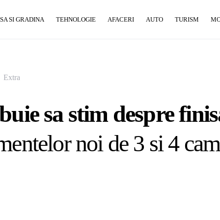
SA SI GRADINA
TEHNOLOGIE
AFACERI
AUTO
TURISM
M
Extra
buie sa stim despre finis
mentelor noi de 3 si 4 ca