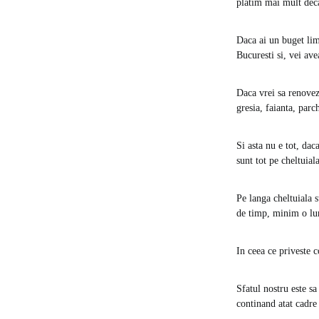
platim mai mult deca
Daca ai un buget lim
Bucuresti si, vei ave
Daca vrei sa renovezi
gresia, faianta, parc
Si asta nu e tot, da
sunt tot pe cheltuiala
Pe langa cheltuiala 
de timp, minim o lun
In ceea ce priveste c
Sfatul nostru este s
continand atat cadre 