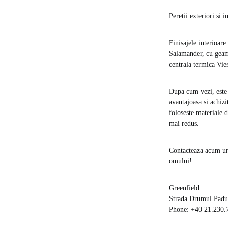
Peretii exteriori si 
Finisajele interioare
Salamander, cu geam 
centrala termica Vie
Dupa cum vezi, este 
avantajoasa si achiz
foloseste materiale d
mai redus.
Contacteaza acum un 
omului!
Greenfield
Strada Drumul Padur
Phone: +40 21.230.