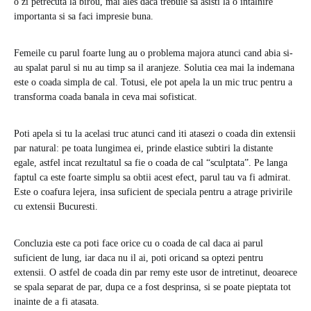
o zi petrecuta la birou, mai ales daca trebuie sa asisti la o intalnire
importanta si sa faci impresie buna.
Femeile cu parul foarte lung au o problema majora atunci cand abia si-
au spalat parul si nu au timp sa il aranjeze. Solutia cea mai la indemana
este o coada simpla de cal. Totusi, ele pot apela la un mic truc pentru a
transforma coada banala in ceva mai sofisticat.
Poti apela si tu la acelasi truc atunci cand iti atasezi o coada din extensii
par natural: pe toata lungimea ei, prinde elastice subtiri la distante
egale, astfel incat rezultatul sa fie o coada de cal “sculptata”. Pe langa
faptul ca este foarte simplu sa obtii acest efect, parul tau va fi admirat.
Este o coafura lejera, insa suficient de speciala pentru a atrage privirile
cu extensii Bucuresti.
Concluzia este ca poti face orice cu o coada de cal daca ai parul
suficient de lung, iar daca nu il ai, poti oricand sa optezi pentru
extensii. O astfel de coada din par remy este usor de intretinut, deoarece
se spala separat de par, dupa ce a fost desprinsa, si se poate pieptata tot
inainte de a fi atasata.