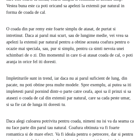
Vestea buna este ca poti oricand sa apelezi la extensii par natural in
forma de coada de cal.
O coada din par remy este foarte simplu de atasat, de purtat si
intretinut. Daca ai parul mai scurt, sau de lungime medie, vei vrea sa
apelezi la extensii par natural pentru a obtine aceasta coafura pentru o
ocazie mai speciala, sau, pur si simplu, pentru ca simti nevoia unei
schimbari de o zi. Din momentul in care ti-ai atasat coada de cal, o poti
aranja in orice fel iti doresti.
Impletiturile sunt in trend, iar daca nu ai parul suficient de lung, din
pacate, nu poti obtine prea multe modele. Spre exemplu, ai putea sa iti
impletesti parul pornind dintr-o parte catre ceafa, apoi sa il prinzi si sa
atasezi o coada de cal din extensii par natural, care sa cada peste umar,
si sa fie cat de lunga iti doresti tu.
Daca alegi culoarea potrivita pentru coada, nimeni nu isi va da seama ca
nu face parte din parul tau natural. Coafura obtinuta va fi foarte
romantica si de mare efect. Va fi ideala pentru o petrecere, dar si pentru