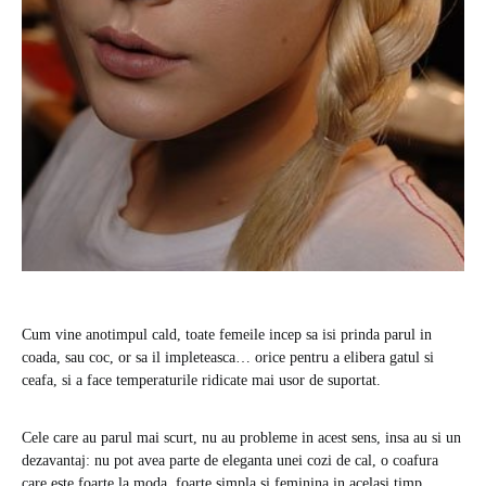
Cum vine anotimpul cald, toate femeile incep sa isi prinda parul in
coada, sau coc, or sa il impleteasca… orice pentru a elibera gatul si
ceafa, si a face temperaturile ridicate mai usor de suportat.
Cele care au parul mai scurt, nu au probleme in acest sens, insa au si un
dezavantaj: nu pot avea parte de eleganta unei cozi de cal, o coafura
care este foarte la moda, foarte simpla si feminina in acelasi timp.