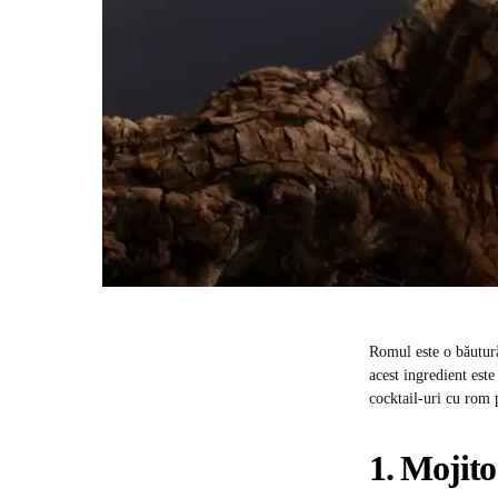
Romul este o băutură
acest ingredient este
cocktail-uri cu rom p
1. Mojito