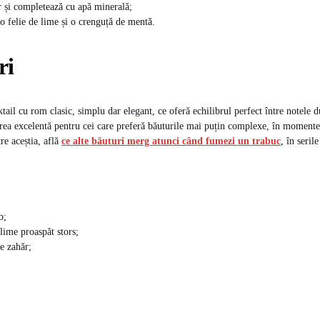
 și completează cu apă minerală;
 o felie de lime și o crenguță de mentă.
ri
tail cu rom clasic, simplu dar elegant, ce oferă echilibrul perfect între notele du
erea excelentă pentru cei care preferă băuturile mai puțin complexe, în momentel
re aceștia, află
ce alte băuturi merg atunci când fumezi un trabuc
, în serile
b;
lime proaspăt stors;
e zahăr;