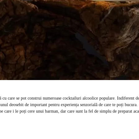
 cu care se pot construi numeroase cocktailuri alcoolice populare. Indiferent de
 unul deosebit de important pentru experiența senzorială de care te poți bucura. 
e care i le poți cere unui barman, dar care sunt la fel de simplu de preparat aca