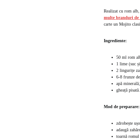
Realizat cu rom alb,
multe branduri de
carte un Mojito clasi
Ingrediente:
50 ml rom al
1 lime (suc și
2 lingurițe za
6-8 frunze d
apă minerală;
gheață pisată.
Mod de preparare:
zdrobește ușo
adaugă zahăru
toarnă romul 