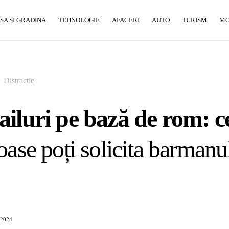
SA SI GRADINA
TEHNOLOGIE
AFACERI
AUTO
TURISM
M
Distractie
iluri pe bază de rom: ce
oase poți solicita barmanu
 2024