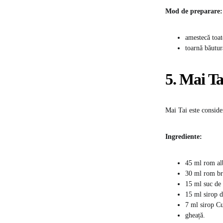
Mod de preparare:
amestecă toat
toarnă băutura
5. Mai Ta
Mai Tai este conside
Ingrediente:
45 ml rom al
30 ml rom br
15 ml suc de 
15 ml sirop 
7 ml sirop C
gheață.