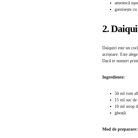
amestecă ușor
garnisește cu
2. Daiqui
Daiquiri este un cock
acrișoare. Este aleg
Dacă te numeri print
Ingrediente:
50 ml rom al
15 ml suc de 
10 ml sirop d
gheață.
Mod de preparare: