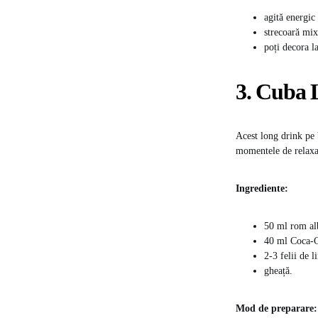
agită energic
strecoară mix
poți decora la
3. Cuba 
Acest long drink pe b
momentele de relaxa
Ingrediente:
50 ml rom al
40 ml Coca-C
2-3 felii de l
gheață.
Mod de preparare: