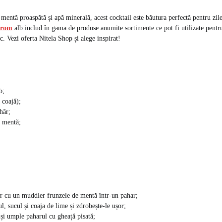
 mentă proaspătă și apă minerală, acest cocktail este băutura perfectă pentru zil
 rom
alb includ în gama de produse anumite sortimente ce pot fi utilizate pentru
c. Vezi oferta Nitela Shop și alege inspirat!
b;
 coajă);
hăr;
e mentă;
r cu un muddler frunzele de mentă într-un pahar;
l, sucul și coaja de lime și zdrobește-le ușor;
și umple paharul cu gheață pisată;