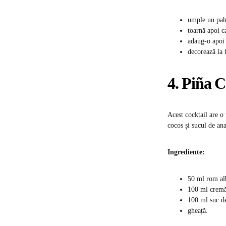
umple un pah
toarnă apoi c
adaug-o apoi
decorează la 
4. Piña 
Acest cocktail are o
cocos și sucul de an
Ingrediente:
50 ml rom al
100 ml cremă
100 ml suc d
gheață.