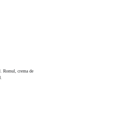
al. Romul, crema de
d.