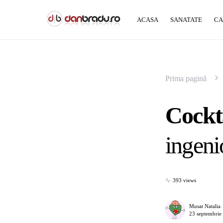
ACASA
SANATATE
CA
Prima pagină
Cockta
ingeni
393 views
Musat Natalia
23 septembrie