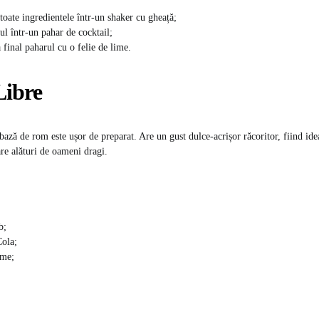
 toate ingredientele într-un shaker cu gheață;
ul într-un pahar de cocktail;
 final paharul cu o felie de lime.
Libre
ază de rom este ușor de preparat. Are un gust dulce-acrișor răcoritor, fiind idea
re alături de oameni dragi.
b;
ola;
ime;