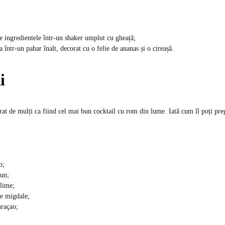
e ingredientele într-un shaker umplut cu gheață;
 într-un pahar înalt, decorat cu o felie de ananas și o cireașă.
i
rat de mulți ca fiind cel mai bun cocktail cu rom din lume. Iată cum îl poți preg
b;
un;
lime;
de migdale;
uraçao;