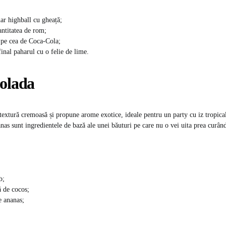
ar highball cu gheață;
antitatea de rom;
 pe cea de Coca-Cola;
final paharul cu o felie de lime.
Colada
 textură cremoasă și propune arome exotice, ideale pentru un party cu iz tropic
anas sunt ingredientele de bază ale unei băuturi pe care nu o vei uita prea curân
b;
 de cocos;
e ananas;