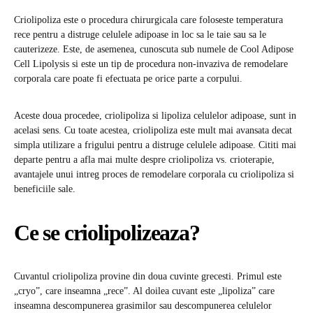
Criolipoliza este o procedura chirurgicala care foloseste temperatura
rece pentru a distruge celulele adipoase in loc sa le taie sau sa le
cauterizeze. Este, de asemenea, cunoscuta sub numele de Cool Adipose
Cell Lipolysis si este un tip de procedura non-invaziva de remodelare
corporala care poate fi efectuata pe orice parte a corpului.
Aceste doua procedee, criolipoliza si lipoliza celulelor adipoase, sunt in
acelasi sens. Cu toate acestea, criolipoliza este mult mai avansata decat
simpla utilizare a frigului pentru a distruge celulele adipoase. Cititi mai
departe pentru a afla mai multe despre criolipoliza vs. crioterapie,
avantajele unui intreg proces de remodelare corporala cu criolipoliza si
beneficiile sale.
Ce se criolipolizeaza?
Cuvantul criolipoliza provine din doua cuvinte grecesti. Primul este
„cryo”, care inseamna „rece”. Al doilea cuvant este „lipoliza” care
inseamna descompunerea grasimilor sau descompunerea celulelor