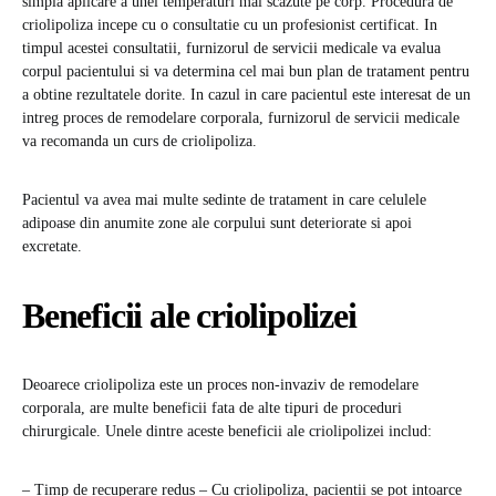
simpla aplicare a unei temperaturi mai scazute pe corp. Procedura de
criolipoliza incepe cu o consultatie cu un profesionist certificat. In
timpul acestei consultatii, furnizorul de servicii medicale va evalua
corpul pacientului si va determina cel mai bun plan de tratament pentru
a obtine rezultatele dorite. In cazul in care pacientul este interesat de un
intreg proces de remodelare corporala, furnizorul de servicii medicale
va recomanda un curs de criolipoliza.
Pacientul va avea mai multe sedinte de tratament in care celulele
adipoase din anumite zone ale corpului sunt deteriorate si apoi
excretate.
Beneficii ale criolipolizei
Deoarece criolipoliza este un proces non-invaziv de remodelare
corporala, are multe beneficii fata de alte tipuri de proceduri
chirurgicale. Unele dintre aceste beneficii ale criolipolizei includ:
– Timp de recuperare redus – Cu criolipoliza, pacientii se pot intoarce