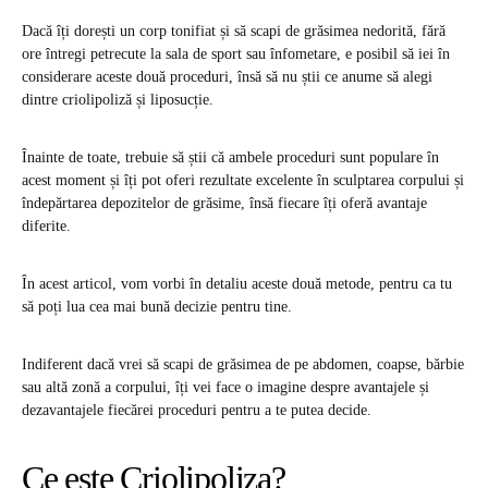
Dacă îți dorești un corp tonifiat și să scapi de grăsimea nedorită, fără
ore întregi petrecute la sala de sport sau înfometare, e posibil să iei în
considerare aceste două proceduri, însă să nu știi ce anume să alegi
dintre criolipoliză și liposucție.
Înainte de toate, trebuie să știi că ambele proceduri sunt populare în
acest moment și îți pot oferi rezultate excelente în sculptarea corpului și
îndepărtarea depozitelor de grăsime, însă fiecare îți oferă avantaje
diferite.
În acest articol, vom vorbi în detaliu aceste două metode, pentru ca tu
să poți lua cea mai bună decizie pentru tine.
Indiferent dacă vrei să scapi de grăsimea de pe abdomen, coapse, bărbie
sau altă zonă a corpului, îți vei face o imagine despre avantajele și
dezavantajele fiecărei proceduri pentru a te putea decide.
Ce este Criolipoliza?