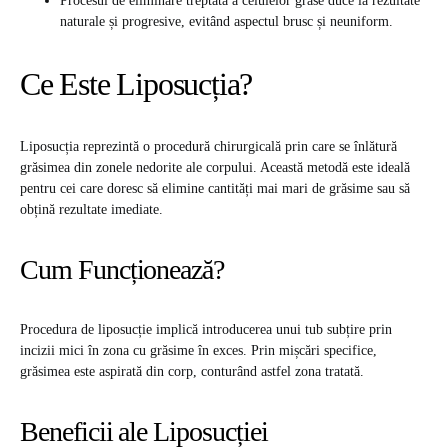
Procesul de eliminare treptată a celulelor grase duce la rezultate
naturale și progresive, evitând aspectul brusc și neuniform.
Ce Este Liposucția?
Liposucția reprezintă o procedură chirurgicală prin care se înlătură
grăsimea din zonele nedorite ale corpului. Această metodă este ideală
pentru cei care doresc să elimine cantități mai mari de grăsime sau să
obțină rezultate imediate.
Cum Funcționează?
Procedura de liposucție implică introducerea unui tub subțire prin
incizii mici în zona cu grăsime în exces. Prin mișcări specifice,
grăsimea este aspirată din corp, conturând astfel zona tratată.
Beneficii ale Liposucției