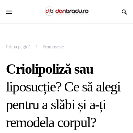
Prima pagină
Frumuseste
Criolipoliză sau
liposucție? Ce să alegi
pentru a slăbi și a-ți
remodela corpul?