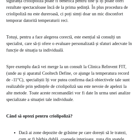
siguranță criolipoliza poate fi benefică pentru tine și îți poate oferi
rezultate spectaculoase încă de la prima ședință. În plus procedura de
criolipoliză nu este dureroasă, ci poți simți doar un mic disconfort
temporar datorită temperaturii reci.
Totuși, pentru a face alegerea corectă, este esențial să consulți un
specialist, care să-ți ofere o evaluare personalizată și sfaturi adecvate în
funcție de situația ta individuală.
Spre exemplu dacă vei merge la un consult la Clinica ReInvent FIT,
(unde au și aparatul Cooltech Define, ce ajunge la temperatura record
de -11°C), specialiștii îți vor putea confirma dacă obiectivele tale sunt
realizabile prin ședințele de criolipoliză sau este nevoie de apelezi la
alte metode. Toate aceste recomandări vor fi date în urma unei analize
specializate a situației tale individuale.
Când să optezi pentru criolipoliză?
Dacă ai zone depozite de grăsime pe care dorești să le tratezi,
cum ar fi bărbia dublă, coapsele interioare, zona din spatele