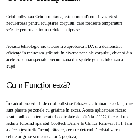
Criolipoliza sau Crio-sculptarea, este o metodă non-invazivă și
nedureroasă pentru sculptarea corpului, care folosește temperaturi
scăzute pentru a elimina celulele adipoase.
Această tehnologie inovatoare are aprobarea FDA și a demonstrat
eficiență în reducerea grăsimii în diverse zone ale corpului, chiar și din
acele zone mai speciale precum zona din spatele genunchilor sau a
gușei.
Cum Funcționează?
În cadrul procedurii de criolipoliză se folosesc aplicatoare speciale, care
sunt plasate pe zonele cu grăsime în exces. Aceste aplicatoare răcesc
țesutul adipos la temperaturi controlate de până la -11°C, în cazul unei
ședințe folosind aparatul Cooltech Define la Clinica ReInvent FIT, fără
a afecta țesuturile înconjurătoare, ceea ce determină cristalizarea
celulelor grase și moartea lor (apoptoza).