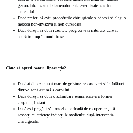
genunchilor, zona abdomenului, subfesier, brațe sau linie
sutienului.
Dacă preferi să eviți procedurile chirurgicale și să vrei să alegi o
metodă non-invazivă și non dureroasă.
Dacă dorești să obții rezultate progresive și naturale, care să
apară în timp în mod firesc.
Când să optezi pentru liposucție?
Dacă ai depozite mai mari de grăsime pe care vrei să le înlături
dintr-o zonă extinsă a corpului.
Dacă dorești să obții o schimbare semnificativă a formei
corpului, instant.
Dacă ești pregătit să urmezi o perioadă de recuperare și să
respecți cu strictețe indicațiile medicului după intervenția
chirurgicală.