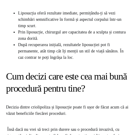
Liposucția oferă rezultate imediate, permițându-ți să vezi
schimbări semnificative în formă și aspectul corpului într-un
timp scurt.
Prin liposucție, chirurgul are capacitatea de a sculpta și contura
zona dorită.
După recuperarea inițială, rezultatele liposucției pot fi
permanente, atât timp cât îți menții un stil de viață sănătos. În
caz contrar te poți îngrășa la loc.
Cum decizi care este cea mai bună
procedură pentru tine?
Decizia dintre criolipoliza și liposucție poate fi ușor de făcut acum că ai
văzut beneficiile fiecărei proceduri.
Însă dacă nu vrei să treci prin durere sau o procedură invazivă, cu