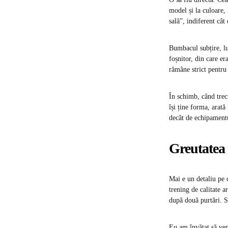
model și la culoare, 
sală”, indiferent cât
Bumbacul subțire, luc
foșnitor, din care e
rămâne strict pentru 
În schimb, când trec
își ține forma, arată
decât de echipamentu
Greutatea 
Mai e un detaliu pe 
trening de calitate a
după două purtări. S
Eu am învățat să ver