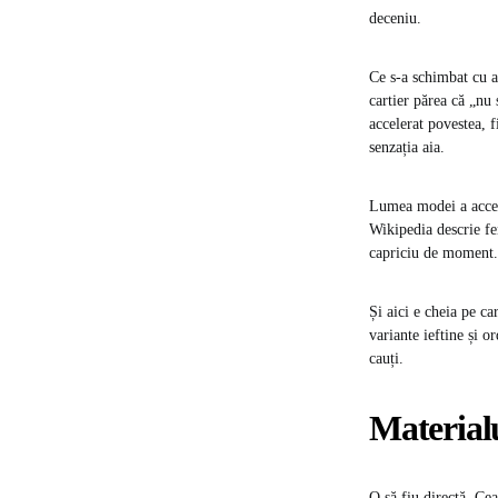
deceniu.
Ce s-a schimbat cu a
cartier părea că „nu
accelerat povestea, 
senzația aia.
Lumea modei a accept
Wikipedia descrie fe
capriciu de moment.
Și aici e cheia pe ca
variante ieftine și or
cauți.
Materialu
O să fiu directă. Cea