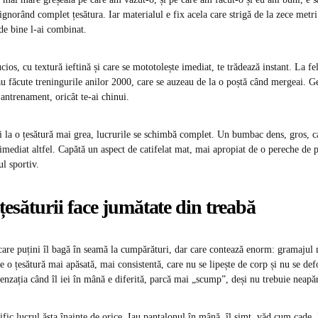
ignorând complet țesătura. Iar materialul e fix acela care strigă de la zece metri
 de bine l-ai combinat.
ios, cu textură ieftină și care se mototolește imediat, te trădează instant. La fel
rau făcute treningurile anilor 2000, care se auzeau de la o poștă când mergeai. G
antrenament, oricât te-ai chinui.
i la o țesătură mai grea, lucrurile se schimbă complet. Un bumbac dens, gros, c
 imediat altfel. Capătă un aspect de catifelat mat, mai apropiat de o pereche de 
l sportiv.
țesăturii face jumătate din treabă
care puțini îl bagă în seamă la cumpărături, dar care contează enorm: gramajul 
re o țesătură mai apăsată, mai consistentă, care nu se lipește de corp și nu se d
enzația când îl iei în mână e diferită, parcă mai „scump”, deși nu trebuie neapăr
ific lucrul ăsta înainte de orice. Iau pantalonul în mână, îl simt, văd cum cade