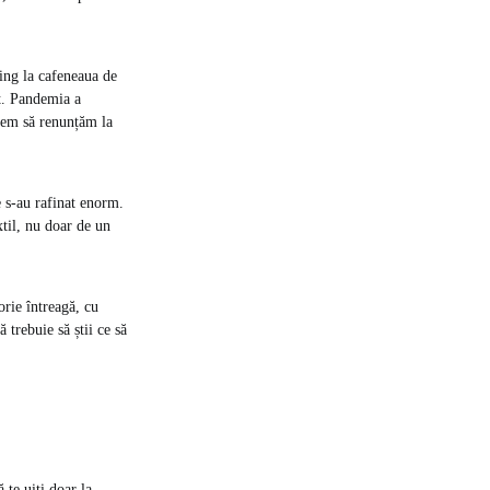
ing la cafeneaua de
et. Pandemia a
vrem să renunțăm la
 s-au rafinat enorm.
xtil, nu doar de un
orie întreagă, cu
ă trebuie să știi ce să
 te uiți doar la