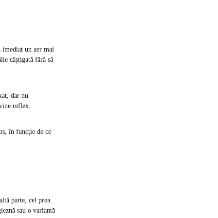
dă imediat un aer mai
lie câștigată fără să
xat, dar nu
vine reflex.
os, în funcție de ce
ltă parte, cel prea
 gleznă sau o variantă