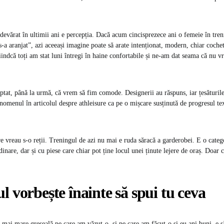
devărat în ultimii ani e percepția. Dacă acum cincisprezece ani o femeie în tren
 s-a aranjat”, azi aceeași imagine poate să arate intenționat, modern, chiar coch
fiindcă toți am stat luni întregi în haine confortabile și ne-am dat seama că nu 
at, până la urmă, că vrem să fim comode. Designerii au răspuns, iar țesăturile
nomenul în articolul despre athleisure ca pe o mișcare susținută de progresul te
re vreau s-o reții. Treningul de azi nu mai e ruda săracă a garderobei. E o categ
dinare, dar și cu piese care chiar pot ține locul unei ținute lejere de oraș. Doar c
l vorbește înainte să spui tu ceva
 mai mare greșeală pe care am văzut-o, și pe care am făcut-o și eu ani buni, e să