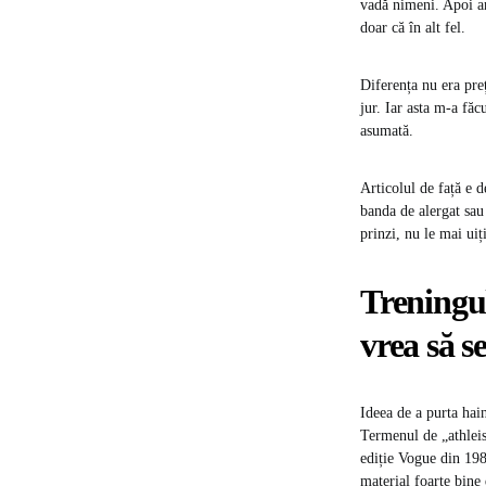
vadă nimeni. Apoi am
doar că în alt fel.
Diferența nu era preț
jur. Iar asta m-a făc
asumată.
Articolul de față e 
banda de alergat sau 
prinzi, nu le mai uiți
Treningul
vrea să s
Ideea de a purta hain
Termenul de „athleisu
ediție Vogue din 1989
material foarte bine