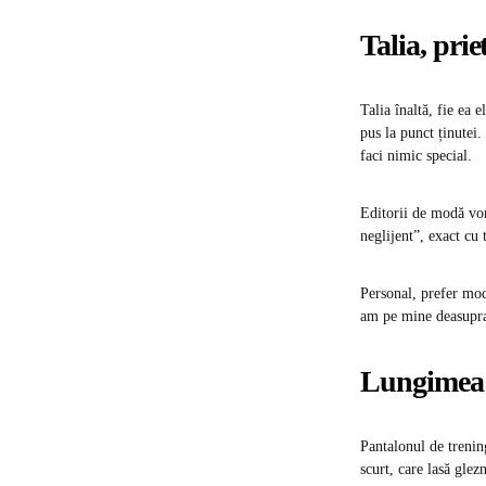
Talia, pri
Talia înaltă, fie ea 
pus la punct ținutei.
faci nimic special.
Editorii de modă vor
neglijent”, exact cu 
Personal, prefer mode
am pe mine deasupra.
Lungimea c
Pantalonul de trenin
scurt, care lasă glez