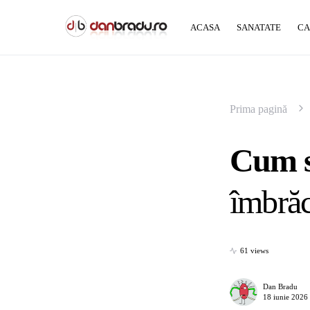
ACASA
SANATATE
CA
Prima pagină
Cum sa
îmbrăc
61 views
Dan Bradu
18 iunie 2026