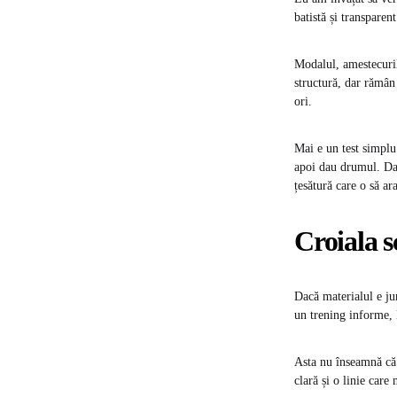
batistă și transparent
Modalul, amestecurile
structură, dar rămân 
ori.
Mai e un test simplu
apoi dau drumul. Dac
țesătură care o să ar
Croiala s
Dacă materialul e jum
un trening informe, l
Asta nu înseamnă că 
clară și o linie car