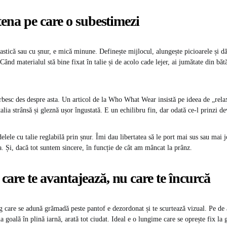
etena pe care o subestimezi
elastică sau cu șnur, e mică minune. Definește mijlocul, alungește picioarele și 
 Când materialul stă bine fixat în talie și de acolo cade lejer, ai jumătate din bătă
besc des despre asta. Un articol de la Who What Wear insistă pe ideea de „rela
talia strânsă și gleznă ușor îngustată. E un echilibru fin, dar odată ce-l prinzi de
lele cu talie reglabilă prin șnur. Îmi dau libertatea să le port mai sus sau mai j
 Și, dacă tot suntem sincere, în funcție de cât am mâncat la prânz.
are te avantajează, nu care te încurcă
g care se adună grămadă peste pantof e dezordonat și te scurtează vizual. Pe de a
na goală în plină iarnă, arată tot ciudat. Ideal e o lungime care se oprește fix la