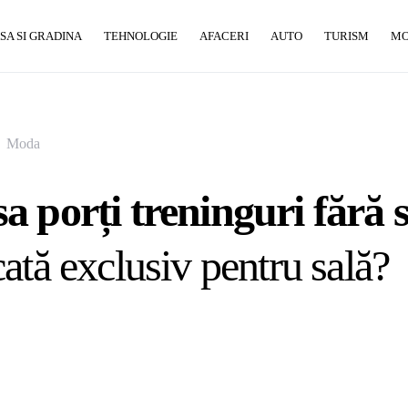
SA SI GRADINA
TEHNOLOGIE
AFACERI
AUTO
TURISM
M
Moda
 porți treninguri fără s
ată exclusiv pentru sală?