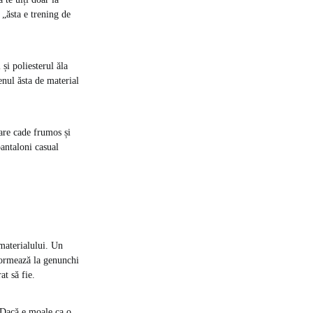
 „ăsta e trening de
 și poliesterul ăla
enul ăsta de material
are cade frumos și
pantaloni casual
materialului. Un
eformează la genunchi
at să fie.
. Dacă e moale ca o