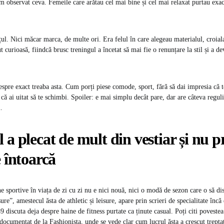
 observat ceva. Femeile care arătau cel mai bine și cel mai relaxat purtau exact
ul. Nici măcar marca, de multe ori. Era felul în care alegeau materialul, croiala 
ut curioasă, fiindcă brusc treningul a încetat să mai fie o renunțare la stil și a d
despre exact treaba asta. Cum porți piese comode, sport, fără să dai impresia că 
că ai uitat să te schimbi. Spoiler: e mai simplu decât pare, dar are câteva reguli
.
 a plecat de mult din vestiar și nu 
e întoarcă
e sportive în viața de zi cu zi nu e nici nouă, nici o modă de sezon care o să di
re”, amestecul ăsta de athletic și leisure, apare prin scrieri de specialitate încă 
 discuta deja despre haine de fitness purtate ca ținute casual. Poți citi povestea
 documentat de la Fashionista, unde se vede clar cum lucrul ăsta a crescut trept