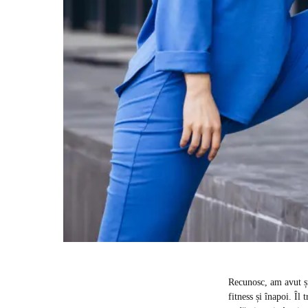
Recunosc, am avut și
fitness și înapoi. Îl