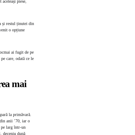
 aceleași piese,
și restul ținutei din
evenit o opțiune
tocmai ai fugit de pe
 pe care, odată ce le
prea mai
spară la primăvară.
din anii ’70, iar o
 pe larg într-un
at, deceniu după