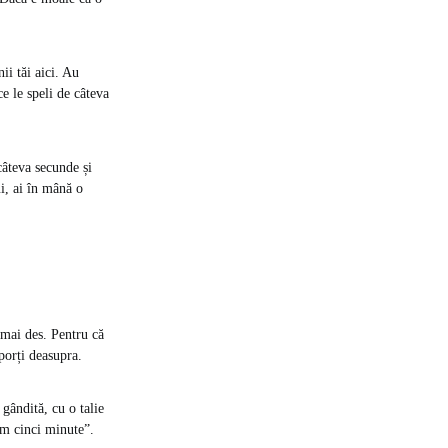
ii tăi aici. Au
e le speli de câteva
câteva secunde și
i, ai în mână o
l mai des. Pentru că
 porți deasupra.
gândită, cu o talie
um cinci minute”.