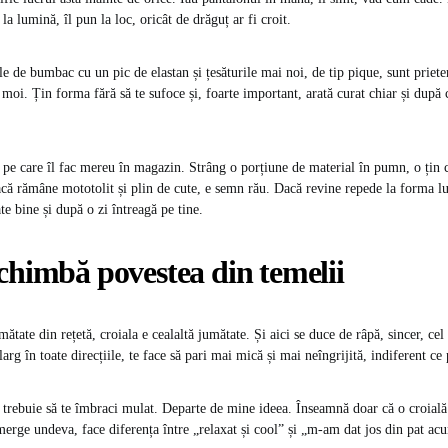
 la lumină, îl pun la loc, oricât de drăguț ar fi croit.
 de bumbac cu un pic de elastan și țesăturile mai noi, de tip pique, sunt prieten
moi. Țin forma fără să te sufoce și, foarte important, arată curat chiar și după c
 pe care îl fac mereu în magazin. Strâng o porțiune de material în pumn, o țin 
ă rămâne mototolit și plin de cute, e semn rău. Dacă revine repede la forma lu
ate bine și după o zi întreagă pe tine.
chimbă povestea din temelii
ătate din rețetă, croiala e cealaltă jumătate. Și aici se duce de râpă, sincer, ce
arg în toate direcțiile, te face să pari mai mică și mai neîngrijită, indiferent ce
trebuie să te îmbraci mulat. Departe de mine ideea. Înseamnă doar că o croială 
e merge undeva, face diferența între „relaxat și cool” și „m-am dat jos din pat ac