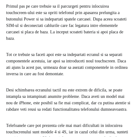
Primul pas pe care trebuie sa il parcurgeti pentru inlocuirea
touchscreen-ului este sa opriti telefonul prin apasarea prelungita a
butonului Power si sa indepartati spatele carcasei. Dupa aceea scoateti
SIM-ul si deconectati cablurile care fac legatura intre elementele
carcasei si placa de baza. La inceput scoateti bateria si apoi placa de
baza.
Tot ce trebuie sa faceti apoi este sa indepartati ecranul si sa separati
componentele acestuia, iar apoi sa introduceti noul touchscreen. Daca
ati ajuns la acest pas, urmeaza doar sa asezati componentele in ordinea
inversa in care au fost demontate.
Desi schimbarea ecranului tactil nu este extrem de dificila, se poate
intampla sa intampinati anumite probleme. Daca aveti un model mai
nou de iPhone, este posibil sa fie mai complicat, dar cu putina atentie si
rabdare veti reusi sa redati functionalitatea telefonului dumneavoastra.
Telefoanele care pot prezenta cele mai mari dificultati in inlocuirea
touchscrenului sunt modele 4 si 4S, iar in cazul celui din urma, sunteti