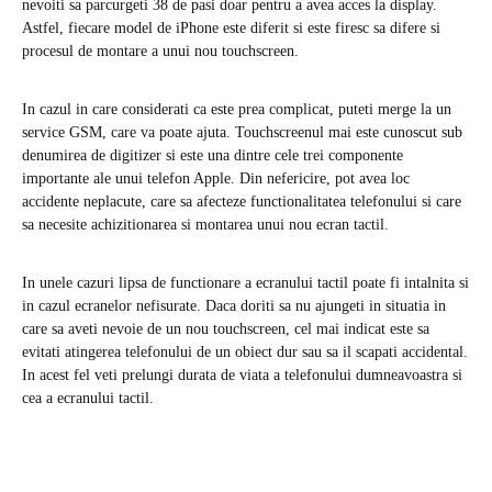
nevoiti sa parcurgeti 38 de pasi doar pentru a avea acces la display.
Astfel, fiecare model de iPhone este diferit si este firesc sa difere si
procesul de montare a unui nou touchscreen.
In cazul in care considerati ca este prea complicat, puteti merge la un
service GSM, care va poate ajuta. Touchscreenul mai este cunoscut sub
denumirea de digitizer si este una dintre cele trei componente
importante ale unui telefon Apple. Din nefericire, pot avea loc
accidente neplacute, care sa afecteze functionalitatea telefonului si care
sa necesite achizitionarea si montarea unui nou ecran tactil.
In unele cazuri lipsa de functionare a ecranului tactil poate fi intalnita si
in cazul ecranelor nefisurate. Daca doriti sa nu ajungeti in situatia in
care sa aveti nevoie de un nou touchscreen, cel mai indicat este sa
evitati atingerea telefonului de un obiect dur sau sa il scapati accidental.
In acest fel veti prelungi durata de viata a telefonului dumneavoastra si
cea a ecranului tactil.