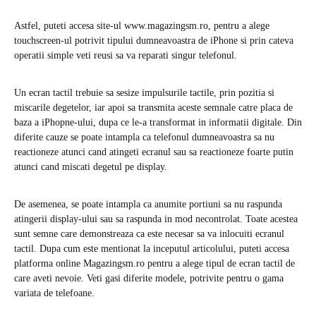
Astfel, puteti accesa site-ul www.magazingsm.ro, pentru a alege
touchscreen-ul potrivit tipului dumneavoastra de iPhone si prin cateva
operatii simple veti reusi sa va reparati singur telefonul.
Un ecran tactil trebuie sa sesize impulsurile tactile, prin pozitia si
miscarile degetelor, iar apoi sa transmita aceste semnale catre placa de
baza a iPhopne-ului, dupa ce le-a transformat in informatii digitale. Din
diferite cauze se poate intampla ca telefonul dumneavoastra sa nu
reactioneze atunci cand atingeti ecranul sau sa reactioneze foarte putin
atunci cand miscati degetul pe display.
De asemenea, se poate intampla ca anumite portiuni sa nu raspunda
atingerii display-ului sau sa raspunda in mod necontrolat. Toate acestea
sunt semne care demonstreaza ca este necesar sa va inlocuiti ecranul
tactil. Dupa cum este mentionat la inceputul articolului, puteti accesa
platforma online Magazingsm.ro pentru a alege tipul de ecran tactil de
care aveti nevoie. Veti gasi diferite modele, potrivite pentru o gama
variata de telefoane.