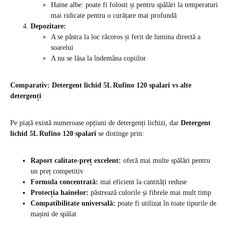
Haine albe: poate fi folosit și pentru spălări la temperaturi
mai ridicate pentru o curățare mai profundă
Depozitare:
A se păstra la loc răcoros și ferit de lumina directă a
soarelui
A nu se lăsa la îndemâna copiilor
Comparativ: Detergent lichid 5L Rufino 120 spalari vs alte
detergenți
Pe piață există numeroase opțiuni de detergenți lichizi, dar
Detergent
lichid 5L Rufino 120 spalari
se distinge prin:
Raport calitate-preț excelent:
oferă mai multe spălări pentru
un preț competitiv
Formula concentrată:
mai eficient la cantități reduse
Protecția hainelor:
păstrează culorile și fibrele mai mult timp
Compatibilitate universală:
poate fi utilizat în toate tipurile de
mașini de spălat