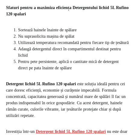
Sfaturi pentru a maximiza eficiența Detergentului lichid 5L Rufino
120 spalari
Sortează hainele înainte de spălare
Nu suprasolicita mașina de spălat
Utilizează temperatura recomandată pentru fiecare tip de țesătură
Adaugă detergentul direct în compartimentul destinat pentru
lichid
Pentru pete persistente, aplică o cantitate mică de detergent
direct pe pata înainte de spălare
Detergent lichid 5L Rufino 120 spalari
este soluția ideală pentru cei
care doresc eficiență, economie și curățenie impecabilă. Formula
concentrată, capacitatea generoasă și numărul mare de spălări îl fac un
produs indispensabil în orice gospodărie. Cu acest detergent, hainele
rămân curate, culorile vibrante, iar țesăturile protejate chiar și după
utilizări repetate.
Investiția într-un
Detergent lichid 5L Rufino 120 spalari
nu este doar