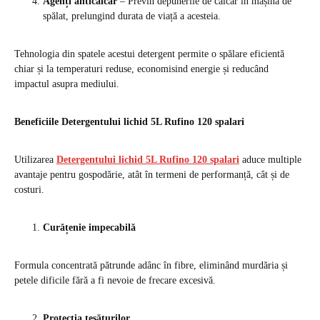
Agenți anticalcar
– Previn depunerile de calcar în mașina de
spălat, prelungind durata de viață a acesteia.
Tehnologia din spatele acestui detergent permite o spălare eficientă
chiar și la temperaturi reduse, economisind energie și reducând
impactul asupra mediului.
Beneficiile Detergentului lichid 5L Rufino 120 spalari
Utilizarea
Detergentului lichid 5L Rufino 120 spalari
aduce multiple
avantaje pentru gospodărie, atât în termeni de performanță, cât și de
costuri.
Curățenie impecabilă
Formula concentrată pătrunde adânc în fibre, eliminând murdăria și
petele dificile fără a fi nevoie de frecare excesivă.
Protecția țesăturilor