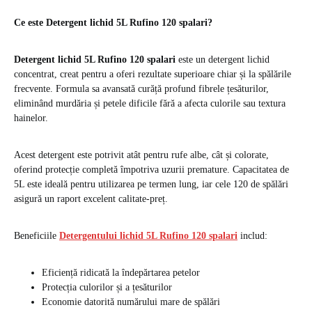
Ce este Detergent lichid 5L Rufino 120 spalari?
Detergent lichid 5L Rufino 120 spalari
este un detergent lichid
concentrat, creat pentru a oferi rezultate superioare chiar și la spălările
frecvente. Formula sa avansată curăță profund fibrele țesăturilor,
eliminând murdăria și petele dificile fără a afecta culorile sau textura
hainelor.
Acest detergent este potrivit atât pentru rufe albe, cât și colorate,
oferind protecție completă împotriva uzurii premature. Capacitatea de
5L este ideală pentru utilizarea pe termen lung, iar cele 120 de spălări
asigură un raport excelent calitate-preț.
Beneficiile
Detergentului lichid 5L Rufino 120 spalari
includ:
Eficiență ridicată la îndepărtarea petelor
Protecția culorilor și a țesăturilor
Economie datorită numărului mare de spălări