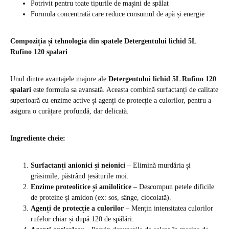
Potrivit pentru toate tipurile de mașini de spălat
Formula concentrată care reduce consumul de apă și energie
Compoziția și tehnologia din spatele Detergentului lichid 5L
Rufino 120 spalari
Unul dintre avantajele majore ale
Detergentului lichid 5L Rufino 120
spalari
este formula sa avansată. Aceasta combină surfactanți de calitate
superioară cu enzime active și agenți de protecție a culorilor, pentru a
asigura o curățare profundă, dar delicată.
Ingrediente cheie:
Surfactanți anionici și neionici
– Elimină murdăria și
grăsimile, păstrând țesăturile moi.
Enzime proteolitice și amilolitice
– Descompun petele dificile
de proteine și amidon (ex: sos, sânge, ciocolată).
Agenți de protecție a culorilor
– Mențin intensitatea culorilor
rufelor chiar și după 120 de spălări.