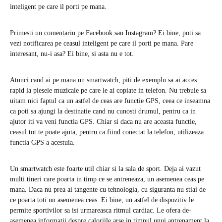
inteligent pe care il porti pe mana.
Primesti un comentariu pe Facebook sau Instagram? Ei bine, poti sa
vezi notificarea pe ceasul inteligent pe care il porti pe mana. Pare
interesant, nu-i asa? Ei bine, si asta nu e tot.
Atunci cand ai pe mana un smartwatch, piti de exemplu sa ai acces
rapid la piesele muzicale pe care le ai copiate in telefon. Nu trebuie sa
uitam nici faptul ca un astfel de ceas are functie GPS, ceea ce inseamna
ca poti sa ajungi la destinatie cand nu cunosti drumul, pentru ca in
ajutor iti va veni functia GPS. Chiar si daca nu are aceasta functie,
ceasul tot te poate ajuta, pentru ca fiind conectat la telefon, utilizeaza
functia GPS a acestuia.
Un smartwatch este foarte util chiar si la sala de sport. Deja ai vazut
multi tineri care poarta in timp ce se antreneaza, un asemenea ceas pe
mana. Daca nu prea ai tangente cu tehnologia, cu siguranta nu stiai de
ce poarta toti un asemenea ceas. Ei bine, un astfel de dispozitiv le
permite sportivilor sa isi urmareasca ritmul cardiac. Le ofera de-
asemenea informatii despre caloriile arse in timpul unui antrenament la