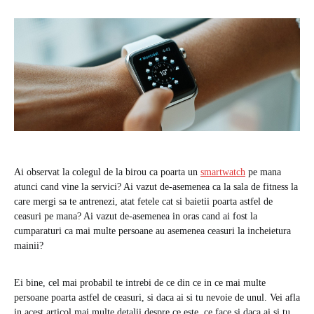
Ai observat la colegul de la birou ca poarta un
smartwatch
pe mana
atunci cand vine la servici? Ai vazut de-asemenea ca la sala de fitness la
care mergi sa te antrenezi, atat fetele cat si baietii poarta astfel de
ceasuri pe mana? Ai vazut de-asemenea in oras cand ai fost la
cumparaturi ca mai multe persoane au asemenea ceasuri la incheietura
mainii?
Ei bine, cel mai probabil te intrebi de ce din ce in ce mai multe
persoane poarta astfel de ceasuri, si daca ai si tu nevoie de unul. Vei afla
in acest articol mai multe detalii despre ce este, ce face si daca ai si tu