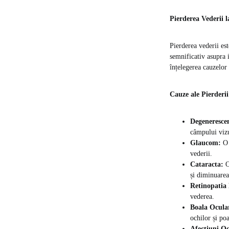
Pierderea Vederii l
Pierderea vederii es
semnificativ asupra i
înțelegerea cauzelor
Cauze ale Pierderii
Degeneresce
câmpului vizu
Glaucom:
O 
vederii.
Cataracta:
O
și diminuarea
Retinopatia 
vederea.
Boala Ocular
ochilor și po
Afecțiuni Oc