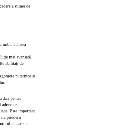
cădere a stimei de
la îmbunătățirea
oluție mai avansată.
te abilități de
 zgomote puternice și
lui.
ordări pentru
i adecvate,
idiană. Este important
ață pierderii
jutorul de care au