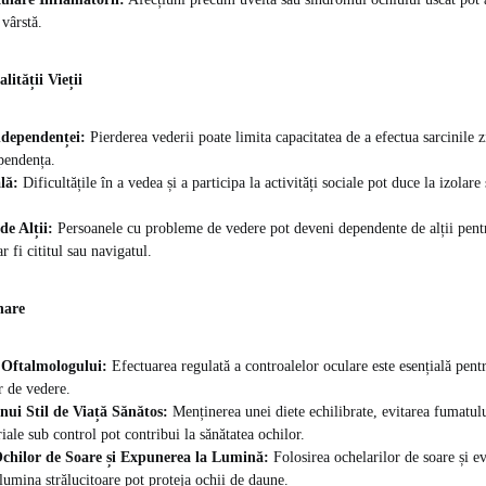
 vârstă.
ității Vieții
ndependenței:
Pierderea vederii poate limita capacitatea de a efectua sarcinile zi
pendența.
lă:
Dificultățile în a vedea și a participa la activități sociale pot duce la izolare 
e Alții:
Persoanele cu probleme de vedere pot deveni dependente de alții pentr
 fi cititul sau navigatul.
nare
 Oftalmologului:
Efectuarea regulată a controalelor oculare este esențială pent
r de vedere.
ui Stil de Viață Sănătos:
Menținerea unei diete echilibrate, evitarea fumatul
riale sub control pot contribui la sănătatea ochilor.
Ochilor de Soare și Expunerea la Lumină:
Folosirea ochelarilor de soare și e
 lumina strălucitoare pot proteja ochii de daune.