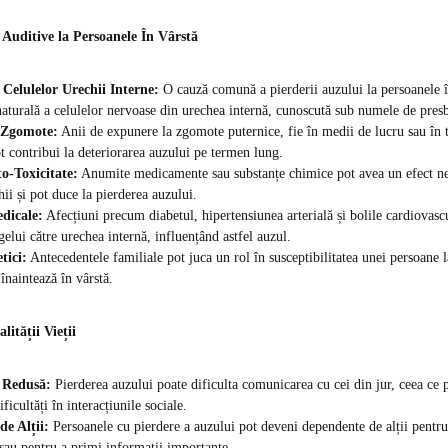
 Auditive la Persoanele În Vârstă
Celulelor Urechii Interne:
O cauză comună a pierderii auzului la persoanele î
aturală a celulelor nervoase din urechea internă, cunoscută sub numele de presb
a Zgomote:
Anii de expunere la zgomote puternice, fie în medii de lucru sau în t
ot contribui la deteriorarea auzului pe termen lung.
o-Toxicitate:
Anumite medicamente sau substanțe chimice pot avea un efect ne
hii și pot duce la pierderea auzului.
dicale:
Afecțiuni precum diabetul, hipertensiunea arterială și bolile cardiovasc
gelui către urechea internă, influențând astfel auzul.
tici:
Antecedentele familiale pot juca un rol în susceptibilitatea unei persoane 
înaintează în vârstă.
ității Vieții
 Redusă:
Pierderea auzului poate dificulta comunicarea cu cei din jur, ceea ce p
ificultăți în interacțiunile sociale.
e Alții:
Persoanele cu pierdere a auzului pot deveni dependente de alții pentru
 sau pentru a primi informații importante.