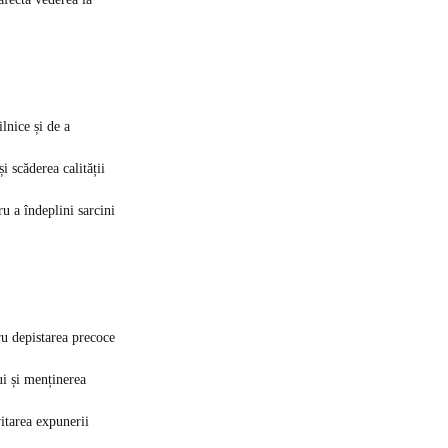
lnice și de a
și scăderea calității
u a îndeplini sarcini
ru depistarea precoce
ui și menținerea
vitarea expunerii