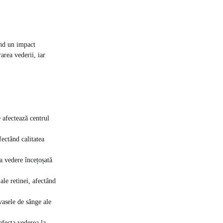
ând un impact
area vederii, iar
 afectează centrul
fectând calitatea
a vedere încețoșată
ale retinei, afectând
vasele de sânge ale
afecta vederea la