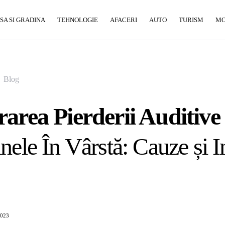
SA SI GRADINA
TEHNOLOGIE
AFACERI
AUTO
TURISM
M
Blog
area Pierderii Auditive 
nele În Vârstă: Cauze și 
2023