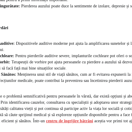
Singurătate:
Pierderea auzului poate duce la sentimente de izolare, depresie și s
rdări
Auditive:
Dispozitivele auditive moderne pot ajuta la amplificarea sunetelor și 
ui.
chleare:
Pentru pierderile auditive severe, implanturile cochleare pot oferi o s
orbit:
Terapeuții de vorbire pot ajuta persoanele cu pierdere a auzului să dezvol
să facă față mai bine situațiilor sociale.
ă Sănătos:
Menținerea unui stil de viață sănătos, cum ar fi evitarea expunerii la
fecțiunilor medicale, poate contribui la prevenirea sau încetinirea pierderii auzu
te o problemă semnificativă pentru persoanele în vârstă, dar există opțiuni și ab
 Prin identificarea cauzelor, consultarea cu specialiștii și adoptarea unor strategi
tăți calitatea vieții și pot continua să participe activ la viața lor socială și cot
tă să căute sprijinul medical și să exploreze opțiunile disponibile pentru a face f
 eficient și sănătos. Într-un
centru de îngrijire bătrâni
aceștia vor primi tot a