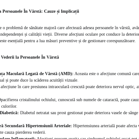
a Persoanele În Vârstă: Cauze și Implicații
te o problemă de sănătate majoră care afectează adesea persoanele în vârstă, av
ndependenței și calității vieții. Diverse afecțiuni oculare pot conduce la deterior
 este esențială pentru a lua măsuri preventive și de gestionare corespunzătoare.
 Vederii la Persoanele În Vârstă
nța Maculară Legată de Vârstă (AMD):
Aceasta este o afecțiune comună care
al și poate duce la scăderea acuității vizuale.
afecțiune în care presiunea intraoculară crescută poate deteriora nervul optic, a
pacifierea cristalinului ochiului, cunoscută sub numele de cataractă, poate cauz
 culorilor.
Diabetică:
Diabetul netratat sau prost gestionat poate deteriora vasele de sânge 
ă Secundară Hipertensiunii Arteriale:
Hipertensiunea arterială poate afecta 
ate cauza pierderea vederii.
ulare Inflamatorii:
Afecțiuni precum uveita sau sindromul ochiului uscat pot 