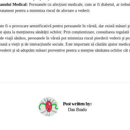
anului Medical:
Persoanele cu afecțiuni medicale, cum ar fi diabetul, ar trebui
tratament pentru a minimiza riscul de afectare a vederii.
ate fi o provocare semnificativă pentru persoanele în vârstă, dar există măsuri p
t ajuta la menținerea sănătății ochilor. Prin conștientizare, consultarea regulată
de viață sănătos, persoanele în vârstă pot minimiza riscul pierderii vederii și po
bună a vieții și de interacțiunile sociale. Este important să căutăm ajutor medic
vederii și să adoptăm măsuri preventive pentru a menține sănătatea ochilor cât 
Post written by:
Dan Bradu