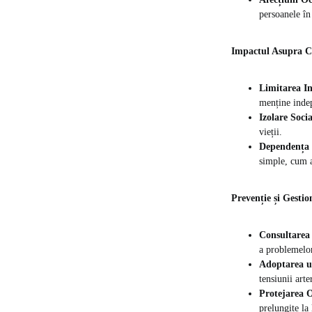
persoanele în
Impactul Asupra Cal
Limitarea I
menține inde
Izolare Socia
vieții.
Dependența d
simple, cum ar
Prevenție și Gestio
Consultarea
a problemelo
Adoptarea un
tensiunii arte
Protejarea 
prelungite la