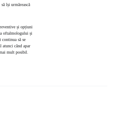
 să își urmărească
reventive și opțiuni
 a oftalmologului și
t continua să se
al atunci când apar
mai mult posibil.