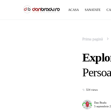
ACASA
SANATATE
CA
Prima pagină
Explor
Persoa
324 views
Dan Bradu
5 septembrie 