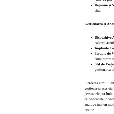
Depresie și 
sine.
Gestionarea și Abo
Dispozitive 
calității auzul
Implante Co
Terapie de V
comunicare și 
Stil de Viaț
gestionarea a
Pierderea auzului es
gestionarea acesteia.
persoanele pot îmbună
ca persoanele în vârs
auditive într-un mod
nevoie.