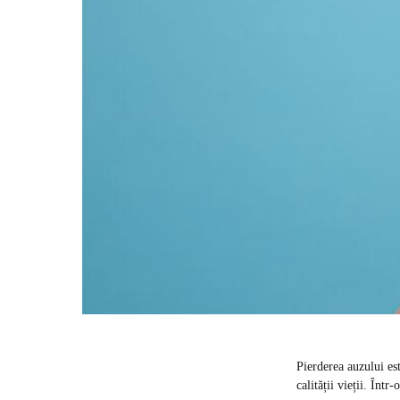
Pierderea auzului es
calității vieții. Înt