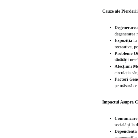
Cauze ale Pierderii
Degenerarea 
degenerarea n
Expoziția l
recreative, p
Probleme Ot
sănătății urec
Afecțiuni Me
circulația sân
Factori Gene
pe măsură ce 
Impactul Asupra Cal
Comunicare
socială și la d
Dependență d
conversațiile