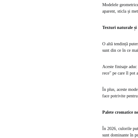
Modelele geometrice 
aparent, sticla și met
Texturi naturale și
O altă tendință puter
sunt din ce în ce mai
Aceste finisaje aduc 
rece” pe care îl pot
În plus, aceste model
face potrivite pentru 
Palete cromatice ne
În 2026, culorile put
sunt dominante în pr