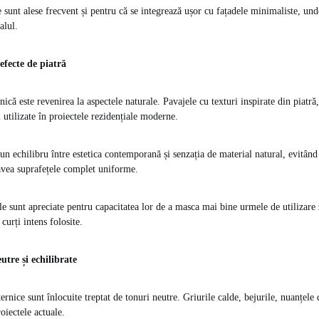
sunt alese frecvent și pentru că se integrează ușor cu fațadele minimaliste, u
alul.
 efecte de piatră
nică este revenirea la aspectele naturale. Pavajele cu texturi inspirate din piatră,
 utilizate în proiectele rezidențiale moderne.
un echilibru între estetica contemporană și senzația de material natural, evitând
 avea suprafețele complet uniforme.
e sunt apreciate pentru capacitatea lor de a masca mai bine urmele de utilizare z
curți intens folosite.
utre și echilibrate
ernice sunt înlocuite treptat de tonuri neutre. Griurile calde, bejurile, nuanțele d
oiectele actuale.