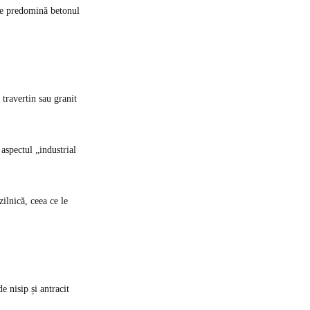
nde predomină betonul
 travertin sau granit
 aspectul „industrial
ilnică, ceea ce le
e nisip și antracit