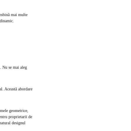
combină mai multe
 dinamic.
i. Nu se mai aleg
ual. Această abordare
ormele geometrice,
entru proprietarii de
natural designul