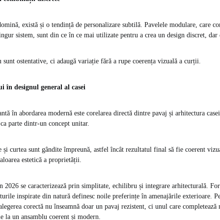
mină, există și o tendință de personalizare subtilă. Pavelele modulare, care 
ngur sistem, sunt din ce în ce mai utilizate pentru a crea un design discret, dar
sunt ostentative, ci adaugă variație fără a rupe coerența vizuală a curții.
i în designul general al casei
tă în abordarea modernă este corelarea directă dintre pavaj și arhitectura case
 ca parte dintr-un concept unitar.
e și curtea sunt gândite împreună, astfel încât rezultatul final să fie coerent viz
aloarea estetică a proprietății.
 2026 se caracterizează prin simplitate, echilibru și integrare arhitecturală. F
xturile inspirate din natură definesc noile preferințe în amenajările exterioare. P
legerea corectă nu înseamnă doar un pavaj rezistent, ci unul care completează 
uie la un ansamblu coerent și modern.