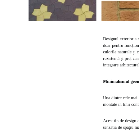
Designul exterior a d
doar pentru funcțion
culorile naturale și 
rezistență și preț c
integrare arhitectura
Minimalismul geom
Una dintre cele mai 
montate în linii con
Acest tip de design 
senzația de spațiu m