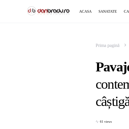
ACASA
SANATATE
CA
Prima pagină
Pavaj
contem
câștig
61 views