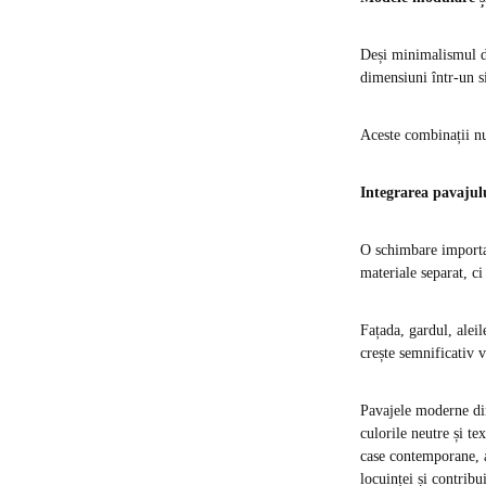
Deși minimalismul do
dimensiuni într-un si
Aceste combinații nu 
Integrarea pavajulu
O schimbare importan
materiale separat, ci
Fațada, gardul, aleil
crește semnificativ v
Pavajele moderne din
culorile neutre și te
case contemporane, a
locuinței și contrib