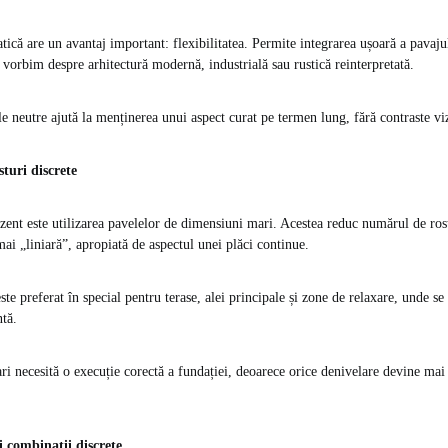
ică are un avantaj important: flexibilitatea. Permite integrarea ușoară a pavajul
 vorbim despre arhitectură modernă, industrială sau rustică reinterpretată.
e neutre ajută la menținerea unui aspect curat pe termen lung, fără contraste vi
turi discrete
zent este utilizarea pavelelor de dimensiuni mari. Acestea reduc numărul de rostu
ai „liniară”, apropiată de aspectul unei plăci continue.
ste preferat în special pentru terase, alei principale și zone de relaxare, unde s
ntă.
ri necesită o execuție corectă a fundației, deoarece orice denivelare devine mai
 combinații discrete