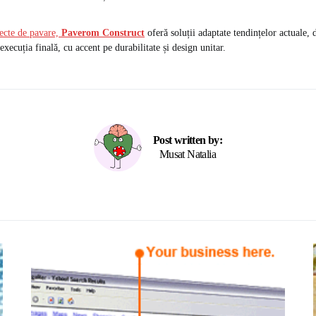
iecte de pavare,
Paverom Construct
oferă soluții adaptate tendințelor actuale, d
execuția finală, cu accent pe durabilitate și design unitar.
Post written by:
Musat Natalia