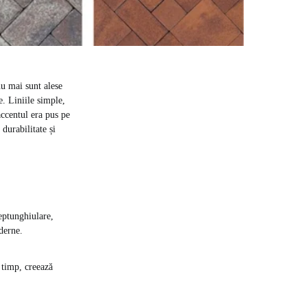
nu mai sunt alese
e. Liniile simple,
accentul era pus pe
 durabilitate și
eptunghiulare,
derne.
 timp, creează
.