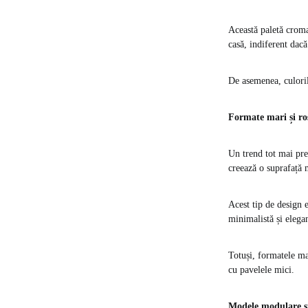
Această paletă cromat
casă, indiferent dacă
De asemenea, culoril
Formate mari și ros
Un trend tot mai pre
creează o suprafață m
Acest tip de design e
minimalistă și elega
Totuși, formatele ma
cu pavelele mici.
Modele modulare și