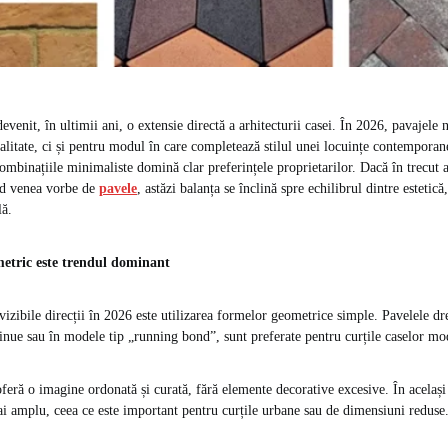
evenit, în ultimii ani, o extensie directă a arhitecturii casei. În 2026, pavajele 
alitate, ci și pentru modul în care completează stilul unei locuințe contemporan
combinațiile minimaliste domină clar preferințele proprietarilor. Dacă în trecut 
and venea vorbe de
pavele
, astăzi balanța se înclină spre echilibrul dintre estetică,
lă.
etric este trendul dominant
vizibile direcții în 2026 este utilizarea formelor geometrice simple. Pavelele dr
tinue sau în modele tip „running bond”, sunt preferate pentru curțile caselor mo
oferă o imagine ordonată și curată, fără elemente decorative excesive. În același
ai amplu, ceea ce este important pentru curțile urbane sau de dimensiuni reduse