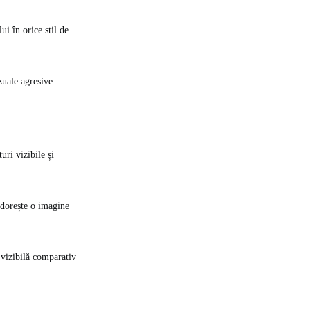
ui în orice stil de
zuale agresive.
ri vizibile și
e dorește o imagine
 vizibilă comparativ