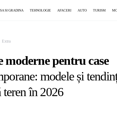
SA SI GRADINA
TEHNOLOGIE
AFACERI
AUTO
TURISM
M
Extra
e moderne pentru case
porane: modele și tendinț
ă teren în 2026