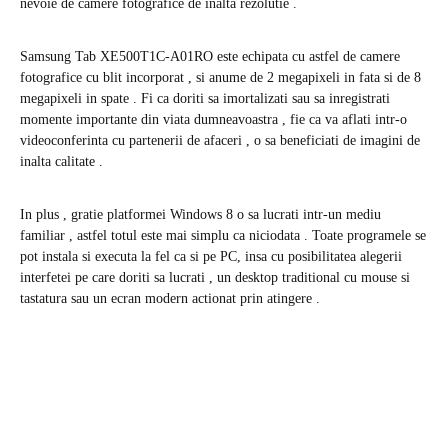
nevoie de camere fotografice de inalta rezolutie .
Samsung Tab XE500T1C-A01RO este echipata cu astfel de camere
fotografice cu blit incorporat , si anume de 2 megapixeli in fata si de 8
megapixeli in spate . Fi ca doriti sa imortalizati sau sa inregistrati
momente importante din viata dumneavoastra , fie ca va aflati intr-o
videoconferinta cu partenerii de afaceri , o sa beneficiati de imagini de
inalta calitate .
In plus , gratie platformei Windows 8 o sa lucrati intr-un mediu
familiar , astfel totul este mai simplu ca niciodata . Toate programele se
pot instala si executa la fel ca si pe PC, insa cu posibilitatea alegerii
interfetei pe care doriti sa lucrati , un desktop traditional cu mouse si
tastatura sau un ecran modern actionat prin atingere .