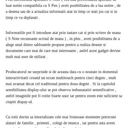
luat notite compatibila cu S Pen ) aveti posibilitatea de a lua notite , de
a desena sau de a actualiza informatii atat in timp ce stati jos cat si in
timp ce va deplasati .
Informatiile pot fi introduse atat prin tastare cat si prin scriere de mana
( S Note recunoaste scrisul de mana ) , in plus , aveti posibilitatea de a
alege unul dintre sabloanele propuse pentru a realiza desene si
documente care mai de care mai interesante , astfel acest gadget devine
mult mai usor de utilizat .
Producatorul ne surprinde si de aceasta data cu o noutate in domeniul
interactivitatii creand un ecran multitouch pentru cinci degete , mult
mai avansat decat cel traditional pentru doua degete . Si la capitolul
sensibilitatea display-ului se pot observa imbunatatiri semnificative ,
astfel imaginile pot fi rotite foarte usor iar pentru zoom este suficient sa
ciupiti dispay-ul.
Cu totii dorim sa imortalizam cele mai frumoase momente petrecute
alaturi de familie , prieteni , colegi de munca , iar pentru asta avem