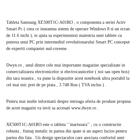
Tableta Samsung XE500T1C-A01RO , o componenta a seriei Activ
Smart Pc ( ceea ce inseamna sistem de operare Windows 8 si un ecran
de 11.6 inchi ), te ajuta sa experimentezi maiestria unei tablete cu
puterea unui PC prin intermediul revolutionarului Smart PC conceput
de expertii companiei sud-coreene .
Dwyn.ro , unul dintre cele mai importante magazine specializate in
comercializarea electronicelor si electrocasnicelor ( noi sau open box)
din tara noastra , va pune la dispozitie acest notebook ultra portabil la
cel mai mic pret de pe piata , 3.748 Ron ( TVA inclus ) .
Pentru mai multe informatii despre intreaga oferta de produse propusa
de acest magazin va invit sa accesati www.dwyn.ro .
XE500T1C-A01RO este o tableta ‘’marisoara’’ , cu o constructie
robusta , finisaj metalic in partea din spate si un aspect lucios pentru
partea din fata . Un design spectaculos care asociaza confortul unei