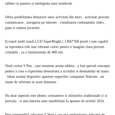
tablete cu puterea si inteligenta unui notebook .
Ofera posibilitatea demararii unor activitati din mers , activitati precum
comunicarea , navigarea pe internet , vizializarea continutului video ,
pana si rularea jocurilor .
Ecranul multi touch LCD SuperBright ( 1366*768 pixeli ) este capabil
sa reproduca cele mai vibrante culori pentru o imagine clara precum
cristalele , cu o luminozitate de 400 niti.
Noul creion S Pen , care insoteste acesta tableta , a fost special conceput
pentru a crea o experienta desavarsita a scrisului si desenatului de mana
. Ideea acestui dispozitiv apartine expertilor companiei Walcom , un
nume de referinta in acest domeniu .
Nu doar aspectul este identic creioanelor si stilourilor traditionale ci si
precizia , si asta datorita unei sensibilitati la apasare de nivelul 1024.
Prin intermediul aplicatiei S Note ( cea mai performanta aplicatie de