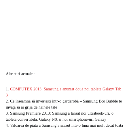
Alte stiri actuale :
1.
COMPUTEX 2013. Samsung a anunţat două noi tablete Galaxy Tab
3
2. Ce înseamnă să investești într-o garderobă – Samsung Eco Bubble te
învață să ai grijă de hainele tale
3. Samsung Premiere 2013: Samsung a lansat noi ultrabook-uri, o
tableta convertibila, Galaxy NX si noi smartphone-uri Galaxy
4. Valoarea de piata a Samsung a scazut intr-o luna mai mult decat toata