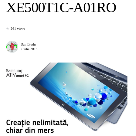
XE500T1C-A01RO
261 views
Dan Bradu
2 iulie 2013