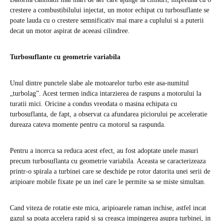
crestere a combustibilului injectat, un motor echipat cu turbosuflante se
poate lauda cu o crestere semnificativ mai mare a cuplului si a puterii
decat un motor aspirat de aceeasi cilindree.
Turbosuflante cu geometrie variabila
Unul dintre punctele slabe ale motoarelor turbo este asa-numitul
„turbolag”. Acest termen indica intarzierea de raspuns a motorului la
turatii mici. Oricine a condus vreodata o masina echipata cu
turbosuflanta, de fapt, a observat ca afundarea piciorului pe acceleratie
dureaza cateva momente pentru ca motorul sa raspunda.
Pentru a incerca sa reduca acest efect, au fost adoptate unele masuri
precum turbosuflanta cu geometrie variabila. Aceasta se caracterizeaza
printr-o spirala a turbinei care se deschide pe rotor datorita unei serii de
aripioare mobile fixate pe un inel care le permite sa se miste simultan.
Cand viteza de rotatie este mica, aripioarele raman inchise, astfel incat
gazul sa poata accelera rapid si sa creasca impingerea asupra turbinei, in