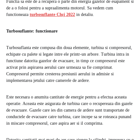
Functia sa este de a recupera o parte din energia gazelor de esapament si
de a o folosi pentru a supraalimenta motorul. Sa vedem cum
functioneaza
turbosuflante Cluj 2022
in detaliu.
Turbosuflante: functionare
Turbosuflanta este compusa din doua elemente, turbina si compresorul,
echipate cu palete si legate intre ele printr-un arbore. Turbina intra in
functiune datorita gazelor de evacuare, in timp ce compresorul este
activat prin aspirarea aerului care urmeaza sa fie comprimat.
Compresorul permite cresterea presiunii aerului in admisie si
implementarea jetului catre camerele de ardere.
Este necesara o anumita cantitate de energie pentru a efectua aceasta
operatie. Aceasta este asigurata de turbina care o recupereaza din gazele
de evacuare. Gazele care ies din camera de ardere sunt transportate de
conductele de evacuare catre turbina, care incepe sa se roteasca punand
in miscare compresorul, care aspira aer si il comprima.
Datorita cantitatii mai mari de aer care ajunge la cilindri, impreuna cu o