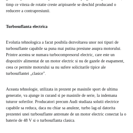
timp ce viteza de rotatie creste aripioarele se deschid producand o
reducere a contrapresiunii.
Turbosuflanta electrica
Evolutia tehnologica a facut posibila dezvoltarea unor noi tipuri de
turbosuflante capabile sa puna mai putina presiune asupra motorului.
Printre acestea se numara turbocompresorul electric, care este un
dispozitiv alimentat de un motor electric si nu de gazele de esapament,
ceea ce permite motorului sa nu sufere solicitarile tipice ale
turbosuflantei „clasice”.
Aceasta tehnologie, utilizata in prezent pe masinile sport de ultima
generatie, va ajunge in curand si pe masinile de serie, la indemana
tuturor soferilor. Producatori precum Audi studiaza solutii electrice
capabile sa reduca, daca nu chiar sa anuleze, turbo lag-ul datorita
prezentei unei turbosuflante antrenate de un motor electric conectat la o
baterie de 48 V si o turbosuflanta clasica.