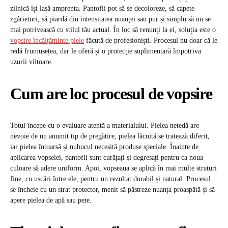
zilnică își lasă amprenta. Pantofii pot să se decoloreze, să capete
zgârieturi, să piardă din intensitatea nuanței sau pur și simplu să nu se
mai potrivească cu stilul tău actual. În loc să renunți la ei, soluția este o
vopsire încălțăminte piele
făcută de profesioniști. Procesul nu doar că le
redă frumusețea, dar le oferă și o protecție suplimentară împotriva
uzurii viitoare.
Cum are loc procesul de vopsire
Totul începe cu o evaluare atentă a materialului. Pielea netedă are
nevoie de un anumit tip de pregătire, pielea lăcuită se tratează diferit,
iar pielea întoarsă și nubucul necesită produse speciale. Înainte de
aplicarea vopselei, pantofii sunt curățați și degresați pentru ca noua
culoare să adere uniform. Apoi, vopseaua se aplică în mai multe straturi
fine, cu uscări între ele, pentru un rezultat durabil și natural. Procesul
se încheie cu un strat protector, menit să păstreze nuanța proaspătă și să
apere pielea de apă sau pete.