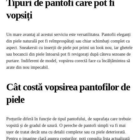
Tipuri de pantofi care pot fi
vopsiți
Un mare avantaj al acestui serviciu este versatilitatea. Pantofii eleganți
din piele naturală pot fi reîmprospătați sau chiar schimbați complet ca
aspect. Sneakersii cu inserții de piele pot primi un look nou, iar ghetele
sau bocancii din piele întoarsă pot fi revigorați după câteva sezoane de
purtare. Indiferent de model, vopsirea corectă face ca încălțămintea să
arate din nou impecabil.
Cât costă vopsirea pantofilor de
piele
Prețurile diferă în funcție de tipul pantofului, de suprafața care trebuie
vopsită și de gradul de uzură. O pereche de pantofi simpli va fi mai
ușor de tratat decât una cu detalii complexe sau cu piele deteriorată.
Pentru o imagine clară asupra costurilor, poți consulta lista actualizată