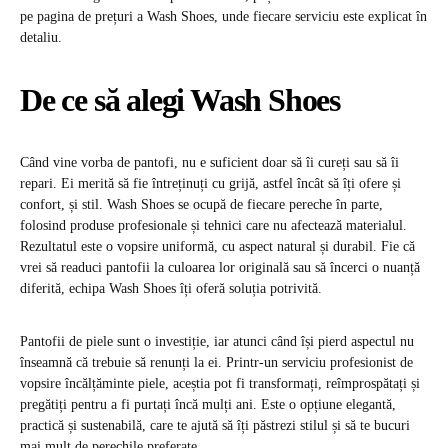
pe pagina de prețuri a Wash Shoes, unde fiecare serviciu este explicat în
detaliu.
De ce să alegi Wash Shoes
Când vine vorba de pantofi, nu e suficient doar să îi cureți sau să îi
repari. Ei merită să fie întreținuți cu grijă, astfel încât să îți ofere și
confort, și stil. Wash Shoes se ocupă de fiecare pereche în parte,
folosind produse profesionale și tehnici care nu afectează materialul.
Rezultatul este o vopsire uniformă, cu aspect natural și durabil. Fie că
vrei să readuci pantofii la culoarea lor originală sau să încerci o nuanță
diferită, echipa Wash Shoes îți oferă soluția potrivită.
Pantofii de piele sunt o investiție, iar atunci când își pierd aspectul nu
înseamnă că trebuie să renunți la ei. Printr-un serviciu profesionist de
vopsire încălțăminte piele, aceștia pot fi transformați, reîmprospătați și
pregătiți pentru a fi purtați încă mulți ani. Este o opțiune elegantă,
practică și sustenabilă, care te ajută să îți păstrezi stilul și să te bucuri
mai mult de perechile preferate.