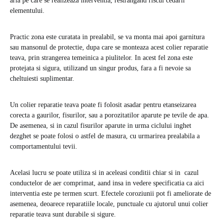
aria pe care se realizeaza interventia, restrangand riscul cedarii
elementului.
Practic zona este curatata in prealabil, se va monta mai apoi garnitura
sau mansonul de protectie, dupa care se monteaza acest colier reparatie
teava, prin strangerea temeinica a piulitelor. In acest fel zona este
protejata si sigura, utilizand un singur produs, fara a fi nevoie sa
cheltuiesti suplimentar.
Un colier reparatie teava poate fi folosit asadar pentru etanseizarea
corecta a gaurilor, fisurilor, sau a porozitatilor aparute pe tevile de apa.
De asemenea, si in cazul fisurilor aparute in urma ciclului inghet
dezghet se poate folosi o astfel de masura, cu urmarirea prealabila a
comportamentului tevii.
Acelasi lucru se poate utiliza si in aceleasi conditii chiar si in cazul
conductelor de aer comprimat, aand insa in vedere specificatia ca aici
interventia este pe termen scurt. Efectele coroziunii pot fi ameliorate de
asemenea, deoarece reparatiile locale, punctuale cu ajutorul unui colier
reparatie teava sunt durabile si sigure.