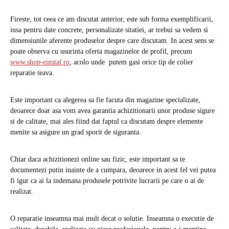
Fireste, tot ceea ce am discutat anterior, este sub forma exemplificarii,
insa pentru date concrete, personalizate sitatiei, ar trebui sa vedem si
dimensiunile aferente produselor despre care discutam. In acest sens se
poate observa cu usurinta oferta magazinelor de profil, precum
www.shop-einstal.ro
, acolo unde putem gasi orice tip de colier
reparatie teava.
Este important ca alegerea sa fie facuta din magazine specializate,
deoarece doar asa vom avea garantia achizitionarii unor produse sigure
si de calitate, mai ales fiind dat faptul ca discutam despre elemente
menite sa asigure un grad sporit de siguranta.
Chiar daca achizitionezi online sau fizic, este important sa te
documentezi putin inainte de a cumpara, deoarece in acest fel vei putea
fi igur ca ai la indemana produsele potrivite lucrarii pe care o ai de
realizat.
O reparatie inseamna mai mult decat o solutie. Inseamna o executie de