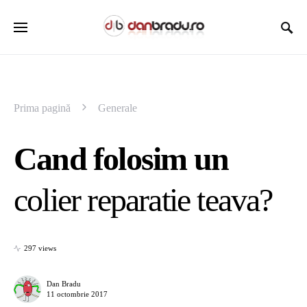
Prima pagină
Generale
Cand folosim un
colier reparatie teava?
297 views
Dan Bradu
11 octombrie 2017