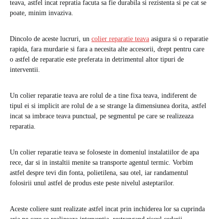
teava, astfel incat repratia facuta sa fie durabila si rezistenta si pe cat se
poate, minim invaziva.
Dincolo de aceste lucruri, un
colier reparatie teava
asigura si o reparatie
rapida, fara murdarie si fara a necesita alte accesorii, drept pentru care
o astfel de reparatie este preferata in detrimentul altor tipuri de
interventii.
Un colier reparatie teava are rolul de a tine fixa teava, indiferent de
tipul ei si implicit are rolul de a se strange la dimensiunea dorita, astfel
incat sa imbrace teava punctual, pe segmentul pe care se realizeaza
reparatia.
Un colier reparatie teava se foloseste in domeniul instalatiilor de apa
rece, dar si in instaltii menite sa transporte agentul termic. Vorbim
astfel despre tevi din fonta, polietilena, sau otel, iar randamentul
folosirii unul astfel de produs este peste nivelul asteptarilor.
Aceste coliere sunt realizate astfel incat prin inchiderea lor sa cuprinda