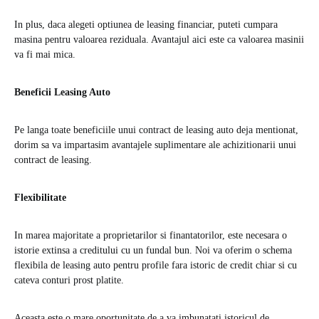
In plus, daca alegeti optiunea de leasing financiar, puteti cumpara
masina pentru valoarea reziduala. Avantajul aici este ca valoarea masinii
va fi mai mica.
Beneficii Leasing Auto
Pe langa toate beneficiile unui contract de leasing auto deja mentionat,
dorim sa va impartasim avantajele suplimentare ale achizitionarii unui
contract de leasing.
Flexibilitate
In marea majoritate a proprietarilor si finantatorilor, este necesara o
istorie extinsa a creditului cu un fundal bun. Noi va oferim o schema
flexibila de leasing auto pentru profile fara istoric de credit chiar si cu
cateva conturi prost platite.
Aceasta este o mare oportunitate de a va imbunatati istoricul de