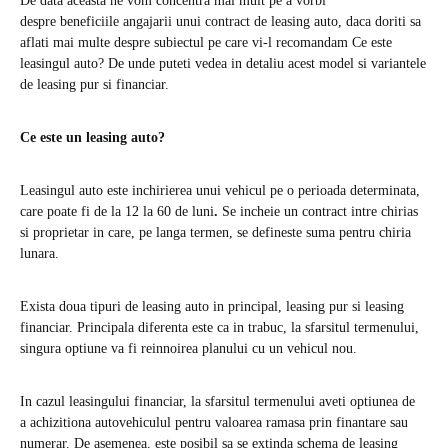
De data aceasta ne vom concentra mai mult pe a vorbi
despre beneficiile angajarii unui contract de leasing auto, daca doriti sa
aflati mai multe despre subiectul pe care vi-l recomandam Ce este
leasingul auto? De unde puteti vedea in detaliu acest model si variantele
de leasing pur si financiar.
Ce este un leasing auto?
Leasingul auto este inchirierea unui vehicul pe o perioada determinata,
care poate fi de la 12 la 60 de luni
.
Se incheie un contract intre chirias
si proprietar in care, pe langa termen, se defineste suma pentru chiria
lunara.
Exista doua tipuri de leasing auto in principal, leasing pur si leasing
financiar. Principala diferenta este ca in trabuc, la sfarsitul termenului,
singura optiune va fi reinnoirea planului cu un vehicul nou.
In cazul leasingului financiar, la sfarsitul termenului aveti optiunea de
a achizitiona autovehiculul pentru valoarea ramasa prin finantare sau
numerar. De asemenea, este posibil sa se extinda schema de leasing