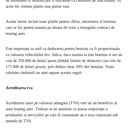
de intretinere si benzina pot fi introduse ca cheltuieli de functionare. In
acest fel, trebuie platite mai putine taxe.
Aceste limite includ toate platile pentru chirie, intretinere si benzina
care se fac pentru masina pe durata de viata a intregului contract de
leasing auto.
Este important sa retiI ca deducerea pentru benzina va fi proportionala
cu valoarea vehiculului dvs. Adica, daca masina ta este benzina si are un
cost de 350.000 de dolari pesos (dublul limitei de deducere care este de
175.000 de dolari pesos), poti deduce doar 50% din benzina. Toate
celelalte cheltuieli nu sunt supuse acestei reguli.
Acreditarea tva
Acreditarea taxei pe valoarea adaugata (TVA) este un alt beneficiu al
unui leasing auto. Trebuie sa ne amintim ca marea majoritate a
produselor si serviciilor pe care le consumam au o taxa cunoscuta sub
numele de TVA.