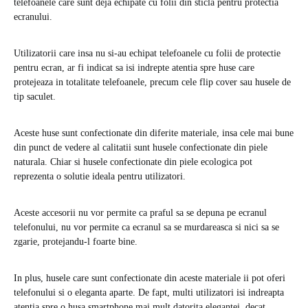
telefoanele care sunt deja echipate cu folii din sticla pentru protectia
ecranului.
Utilizatorii care insa nu si-au echipat telefoanele cu folii de protectie
pentru ecran, ar fi indicat sa isi indrepte atentia spre huse care
protejeaza in totalitate telefoanele, precum cele flip cover sau husele de
tip saculet.
Aceste huse sunt confectionate din diferite materiale, insa cele mai bune
din punct de vedere al calitatii sunt husele confectionate din piele
naturala. Chiar si husele confectionate din piele ecologica pot
reprezenta o solutie ideala pentru utilizatori.
Aceste accesorii nu vor permite ca praful sa se depuna pe ecranul
telefonului, nu vor permite ca ecranul sa se murdareasca si nici sa se
zgarie, protejandu-l foarte bine.
In plus, husele care sunt confectionate din aceste materiale ii pot oferi
telefonului si o eleganta aparte. De fapt, multi utilizatori isi indreapta
atentia spre o husa smartphone mai mult datorita elegantei, decat