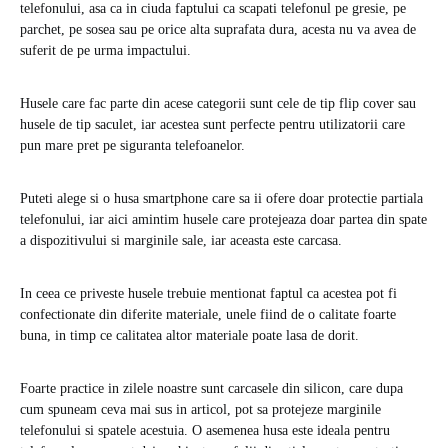
telefonului, asa ca in ciuda faptului ca scapati telefonul pe gresie, pe
parchet, pe sosea sau pe orice alta suprafata dura, acesta nu va avea de
suferit de pe urma impactului.
Husele care fac parte din acese categorii sunt cele de tip flip cover sau
husele de tip saculet, iar acestea sunt perfecte pentru utilizatorii care
pun mare pret pe siguranta telefoanelor.
Puteti alege si o husa smartphone care sa ii ofere doar protectie partiala
telefonului, iar aici amintim husele care protejeaza doar partea din spate
a dispozitivului si marginile sale, iar aceasta este carcasa.
In ceea ce priveste husele trebuie mentionat faptul ca acestea pot fi
confectionate din diferite materiale, unele fiind de o calitate foarte
buna, in timp ce calitatea altor materiale poate lasa de dorit.
Foarte practice in zilele noastre sunt carcasele din silicon, care dupa
cum spuneam ceva mai sus in articol, pot sa protejeze marginile
telefonului si spatele acestuia. O asemenea husa este ideala pentru