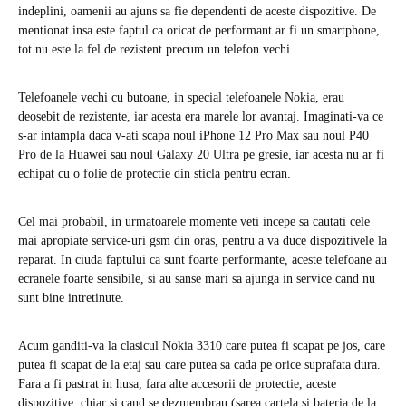
indeplini, oamenii au ajuns sa fie dependenti de aceste dispozitive. De
mentionat insa este faptul ca oricat de performant ar fi un smartphone,
tot nu este la fel de rezistent precum un telefon vechi.
Telefoanele vechi cu butoane, in special telefoanele Nokia, erau
deosebit de rezistente, iar acesta era marele lor avantaj. Imaginati-va ce
s-ar intampla daca v-ati scapa noul iPhone 12 Pro Max sau noul P40
Pro de la Huawei sau noul Galaxy 20 Ultra pe gresie, iar acesta nu ar fi
echipat cu o folie de protectie din sticla pentru ecran.
Cel mai probabil, in urmatoarele momente veti incepe sa cautati cele
mai apropiate service-uri gsm din oras, pentru a va duce dispozitivele la
reparat. In ciuda faptului ca sunt foarte performante, aceste telefoane au
ecranele foarte sensibile, si au sanse mari sa ajunga in service cand nu
sunt bine intretinute.
Acum ganditi-va la clasicul Nokia 3310 care putea fi scapat pe jos, care
putea fi scapat de la etaj sau care putea sa cada pe orice suprafata dura.
Fara a fi pastrat in husa, fara alte accesorii de protectie, aceste
dispozitive, chiar si cand se dezmembrau (sarea cartela si bateria de la