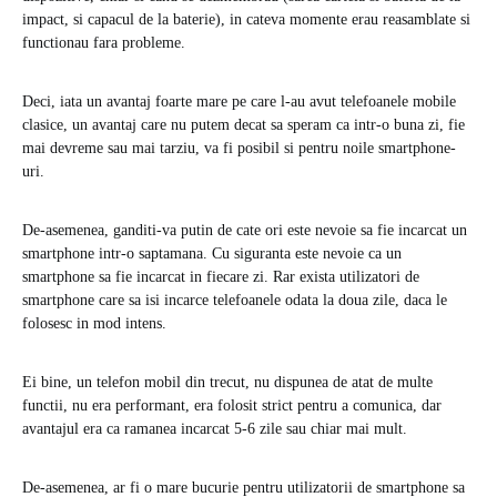
impact, si capacul de la baterie), in cateva momente erau reasamblate si
functionau fara probleme.
Deci, iata un avantaj foarte mare pe care l-au avut telefoanele mobile
clasice, un avantaj care nu putem decat sa speram ca intr-o buna zi, fie
mai devreme sau mai tarziu, va fi posibil si pentru noile smartphone-
uri.
De-asemenea, ganditi-va putin de cate ori este nevoie sa fie incarcat un
smartphone intr-o saptamana. Cu siguranta este nevoie ca un
smartphone sa fie incarcat in fiecare zi. Rar exista utilizatori de
smartphone care sa isi incarce telefoanele odata la doua zile, daca le
folosesc in mod intens.
Ei bine, un telefon mobil din trecut, nu dispunea de atat de multe
functii, nu era performant, era folosit strict pentru a comunica, dar
avantajul era ca ramanea incarcat 5-6 zile sau chiar mai mult.
De-asemenea, ar fi o mare bucurie pentru utilizatorii de smartphone sa