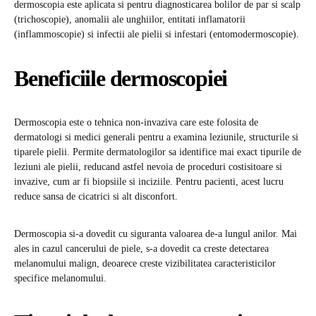
dermoscopia este aplicata si pentru diagnosticarea bolilor de par si scalp
(trichoscopie), anomalii ale unghiilor, entitati inflamatorii
(inflammoscopie) si infectii ale pielii si infestari (entomodermoscopie).
Beneficiile dermoscopiei
Dermoscopia este o tehnica non-invaziva care este folosita de
dermatologi si medici generali pentru a examina leziunile, structurile si
tiparele pielii. Permite dermatologilor sa identifice mai exact tipurile de
leziuni ale pielii, reducand astfel nevoia de proceduri costisitoare si
invazive, cum ar fi biopsiile si inciziile. Pentru pacienti, acest lucru
reduce sansa de cicatrici si alt disconfort.
Dermoscopia si-a dovedit cu siguranta valoarea de-a lungul anilor. Mai
ales in cazul cancerului de piele, s-a dovedit ca creste detectarea
melanomului malign, deoarece creste vizibilitatea caracteristicilor
specifice melanomului.