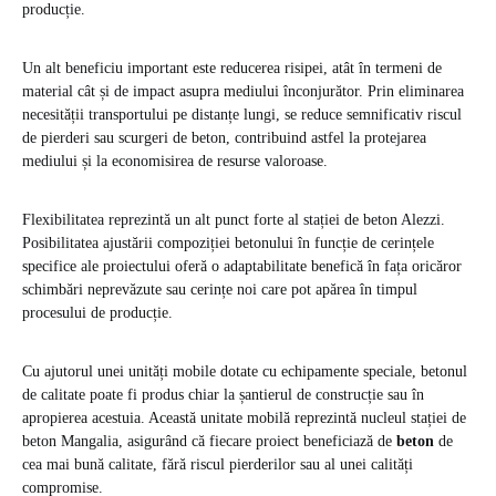
producție.
Un alt beneficiu important este reducerea risipei, atât în termeni de
material cât și de impact asupra mediului înconjurător. Prin eliminarea
necesității transportului pe distanțe lungi, se reduce semnificativ riscul
de pierderi sau scurgeri de beton, contribuind astfel la protejarea
mediului și la economisirea de resurse valoroase.
Flexibilitatea reprezintă un alt punct forte al stației de beton Alezzi.
Posibilitatea ajustării compoziției betonului în funcție de cerințele
specifice ale proiectului oferă o adaptabilitate benefică în fața oricăror
schimbări neprevăzute sau cerințe noi care pot apărea în timpul
procesului de producție.
Cu ajutorul unei unități mobile dotate cu echipamente speciale, betonul
de calitate poate fi produs chiar la șantierul de construcție sau în
apropierea acestuia. Această unitate mobilă reprezintă nucleul stației de
beton Mangalia, asigurând că fiecare proiect beneficiază de
beton
de
cea mai bună calitate, fără riscul pierderilor sau al unei calități
compromise.