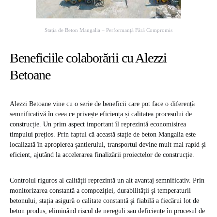
Stația de Beton Mangalia – Performanță Fără Compromis
Beneficiile colaborării cu Alezzi
Betoane
Alezzi Betoane vine cu o serie de beneficii care pot face o diferență
semnificativă în ceea ce privește eficiența și calitatea procesului de
construcție. Un prim aspect important îl reprezintă economisirea
timpului prețios. Prin faptul că această stație de beton Mangalia este
localizată în apropierea șantierului, transportul devine mult mai rapid și
eficient, ajutând la accelerarea finalizării proiectelor de construcție.
Controlul riguros al calității reprezintă un alt avantaj semnificativ. Prin
monitorizarea constantă a compoziției, durabilității și temperaturii
betonului, stația asigură o calitate constantă și fiabilă a fiecărui lot de
beton produs, eliminând riscul de nereguli sau deficiențe în procesul de