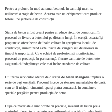
Pentru a prelucra în mod automat betonul, în cantități mari, se
utilizează o stație de beton. Aceasta este un echipament care produce
betonul pe șantierele de construcții.
Stația de beton a fost creată pentru a reduce riscul de complicații în
procesul de livrare a betonului pe distanțe lungi. În esență, aceasta își
propune să ofere beton de înaltă calitate în apropierea locului de
construcție, minimizând astfel riscul de scurgeri sau deteriorări în
timpul transportului. Cu o echipă de profesioniști monitorizând
procesul de producție în permanență, fiecare cantitate de beton este
asigurată că îndeplinește cele mai înalte standarde de calitate.
Utilizarea serviciilor oferite de o
stație de beton Mangalia
implică o
serie de pași esențiali. Procesul începe cu stocarea materialelor de bază,
cum ar fi nisipul, cimentul, apa și piatra concasată, în containere
speciale pregătite pentru producția de beton.
După ce materialele sunt dozate cu precizie, mixerul de beton preia
controlul, garantând o amestecare uniformă și precisă. Cu tehnologii