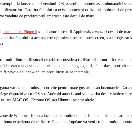
 exemplu, la lansarea noii versiuni iOS, a venit cu numeroase imbunatatiri si a 
 utilizatorilor. Datorita faptului ca exista numerosi utilizatori multumiti de pr
ve vandute de producatorul american este destul de mare.
ui
acumulator iPhone 5
sau al altor accesorii Apple exista vanzari destul de mari
atorita faptului ca aceasta este optimizata pentru touchscreen, s-a inregistrat si
ws.
ca multi dintre utilizatorii de tablete considera ca iPad-urile sunt printre cele 
oft incearca sa devina o autoritate pe piata de gadgeturi, chiar daca, potrivit un
a fi nevoie de inca 4 ani ca acest lucru sa se intample.
o gama variata de produse, potrivite pentru toate gusturile sau buzunarele. Daca 
lege dispozitive cu iOS sau Android atunci cand vine vorba despre tablete si te
te utiliza MAC OS, Chrome OS sau Ubuntu, printre altele.
iune de Windows 10 nu aduce atat de multe noutati, imbunatatirile pe care le of
mai buna experienta de utilizare. Poate noul update va veni cu mai multe imbunat