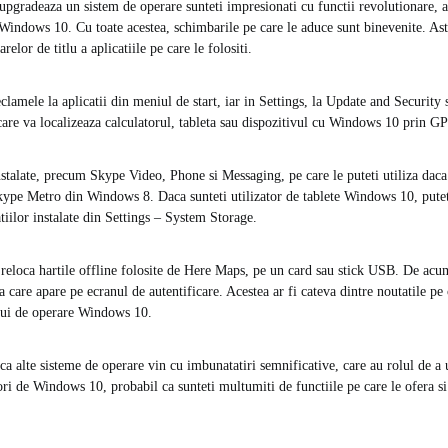
upgradeaza un sistem de operare sunteti impresionati cu functii revolutionare, a
 Windows 10. Cu toate acestea, schimbarile pe care le aduce sunt binevenite. Astf
elor de titlu a aplicatiile pe care le folositi.
eclamele la aplicatii din meniul de start, iar in Settings, la Update and Security 
re va localizeaza calculatorul, tableta sau dispozitivul cu Windows 10 prin G
nstalate, precum Skype Video, Phone si Messaging, pe care le puteti utiliza daca 
Skype Metro din Windows 8. Daca sunteti utilizator de tablete Windows 10, putet
atiilor instalate din Settings – System Storage.
reloca hartile offline folosite de Here Maps, pe un card sau stick USB. De acu
 care apare pe ecranul de autentificare. Acestea ar fi cateva dintre noutatile pe
ului de operare Windows 10.
ca alte sisteme de operare vin cu imbunatatiri semnificative, care au rolul de a u
ori de Windows 10, probabil ca sunteti multumiti de functiile pe care le ofera si