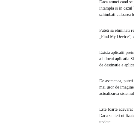
Daca atunci cand se 
intampla si in cazul
schimbati culoarea bar
Puteti sa eliminati r
„Find My Device”, ca
Exista aplicatii prei
a inlocui aplicatia 
de destinatie a aplic
De asemenea, puteti 
mai usor de imaginea
actualizarea sistem
Este foarte adevarat 
Daca sunteti utilizat
update.