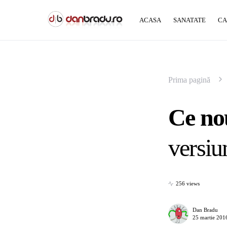
ACASA
SANATATE
CA
Prima pagină
Ce nou
versi
256 views
Dan Bradu
25 martie 201