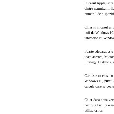
In cazul Apple, spre
dintre nemultumirile
numarul de dispoziti
Chiar si in cazul un
noii de Windows 10, d
tabletelor cu Windo
Foarte adevarat este 
toate acestea, Micros
Strategy Analytics, v
Cert este ca exista 
Windows 10, puteti a
calculatoare se poa
Chiar daca noua vers
pentru a facilita o 
utilizatorilor.