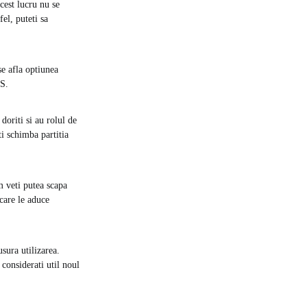
cest lucru nu se
el, puteti sa
se afla optiunea
PS.
doriti si au rolul de
i schimba partitia
m veti putea scapa
 care le aduce
sura utilizarea.
 considerati util noul