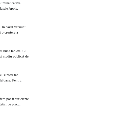
eliminat cateva
odusele Apple,
. In cazul versiunii
 o crestere a
mai bune tablete. Cu
ui studiu publicat de
nu sunteti fan
lefoane. Pentru
era pot fi suficiente
atiri pe placul