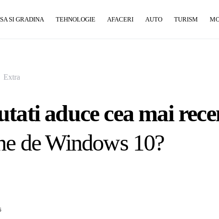
SA SI GRADINA
TEHNOLOGIE
AFACERI
AUTO
TURISM
M
Extra
tati aduce cea mai rece
une de Windows 10?
6