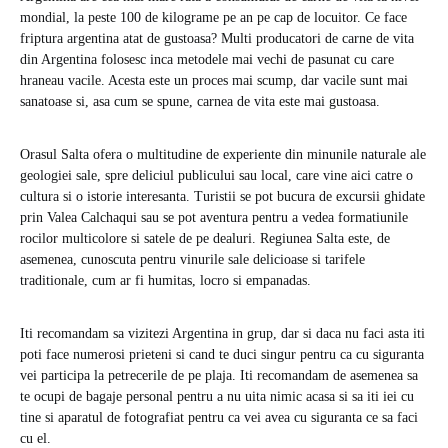
mondial, la peste 100 de kilograme pe an pe cap de locuitor. Ce face
friptura argentina atat de gustoasa? Multi producatori de carne de vita
din Argentina folosesc inca metodele mai vechi de pasunat cu care
hraneau vacile. Acesta este un proces mai scump, dar vacile sunt mai
sanatoase si, asa cum se spune, carnea de vita este mai gustoasa.
Orasul Salta ofera o multitudine de experiente din minunile naturale ale
geologiei sale, spre deliciul publicului sau local, care vine aici catre o
cultura si o istorie interesanta. Turistii se pot bucura de excursii ghidate
prin Valea Calchaqui sau se pot aventura pentru a vedea formatiunile
rocilor multicolore si satele de pe dealuri. Regiunea Salta este, de
asemenea, cunoscuta pentru vinurile sale delicioase si tarifele
traditionale, cum ar fi humitas, locro si empanadas.
Iti recomandam sa vizitezi Argentina in grup, dar si daca nu faci asta iti
poti face numerosi prieteni si cand te duci singur pentru ca cu siguranta
vei participa la petrecerile de pe plaja. Iti recomandam de asemenea sa
te ocupi de bagaje personal pentru a nu uita nimic acasa si sa iti iei cu
tine si aparatul de fotografiat pentru ca vei avea cu siguranta ce sa faci
cu el.