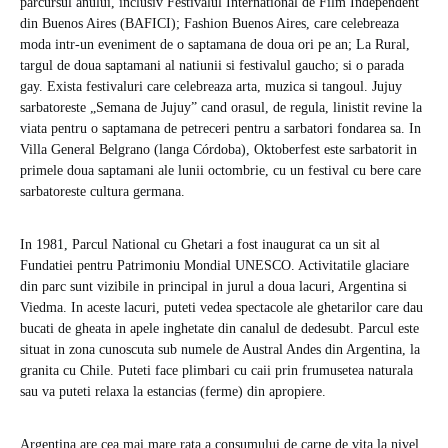
parcursul anului, inclusiv Festivalul International de Film Independent
din Buenos Aires (BAFICI); Fashion Buenos Aires, care celebreaza
moda intr-un eveniment de o saptamana de doua ori pe an; La Rural,
targul de doua saptamani al natiunii si festivalul gaucho; si o parada
gay. Exista festivaluri care celebreaza arta, muzica si tangoul. Jujuy
sarbatoreste „Semana de Jujuy” cand orasul, de regula, linistit revine la
viata pentru o saptamana de petreceri pentru a sarbatori fondarea sa. In
Villa General Belgrano (langa Córdoba), Oktoberfest este sarbatorit in
primele doua saptamani ale lunii octombrie, cu un festival cu bere care
sarbatoreste cultura germana.
In 1981, Parcul National cu Ghetari a fost inaugurat ca un sit al
Fundatiei pentru Patrimoniu Mondial UNESCO. Activitatile glaciare
din parc sunt vizibile in principal in jurul a doua lacuri, Argentina si
Viedma. In aceste lacuri, puteti vedea spectacole ale ghetarilor care dau
bucati de gheata in apele inghetate din canalul de dedesubt. Parcul este
situat in zona cunoscuta sub numele de Austral Andes din Argentina, la
granita cu Chile. Puteti face plimbari cu caii prin frumusetea naturala
sau va puteti relaxa la estancias (ferme) din apropiere.
Argentina are cea mai mare rata a consumului de carne de vita la nivel