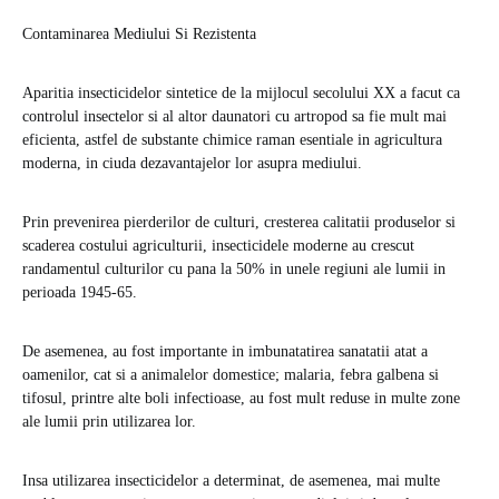
Contaminarea Mediului Si Rezistenta
Aparitia insecticidelor sintetice de la mijlocul secolului XX a facut ca
controlul insectelor si al altor daunatori cu artropod sa fie mult mai
eficienta, astfel de substante chimice raman esentiale in agricultura
moderna, in ciuda dezavantajelor lor asupra mediului.
Prin prevenirea pierderilor de culturi, cresterea calitatii produselor si
scaderea costului agriculturii, insecticidele moderne au crescut
randamentul culturilor cu pana la 50% in unele regiuni ale lumii in
perioada 1945-65.
De asemenea, au fost importante in imbunatatirea sanatatii atat a
oamenilor, cat si a animalelor domestice; malaria, febra galbena si
tifosul, printre alte boli infectioase, au fost mult reduse in multe zone
ale lumii prin utilizarea lor.
Insa utilizarea insecticidelor a determinat, de asemenea, mai multe