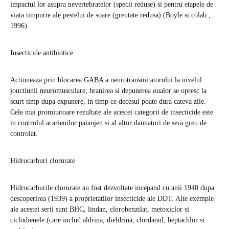
impactul lor asupra nevertebratelor (specii reduse) si pentru etapele de
viata timpurie ale pestelui de soare (greutate redusa) (Boyle si colab.,
1996).
Insecticide antibiotice
Actioneaza prin blocarea GABA a neurotransmitatorului la nivelul
jonctiunii neuromusculare; hranirea si depunerea oualor se opresc la
scurt timp dupa expunere, in timp ce decesul poate dura cateva zile.
Cele mai promitatoare rezultate ale acestei categorii de insecticide este
in controlul acarienilor paianjen si al altor daunatori de sera greu de
controlat.
Hidrocarburi clorurate
Hidrocarburile clorurate au fost dezvoltate incepand cu anii 1940 dupa
descoperirea (1939) a proprietatilor insecticide ale DDT. Alte exemple
ale acestei serii sunt BHC, lindan, clorobenzilat, metoxiclor si
ciclodienele (care includ aldrina, dieldrina, clordanul, heptachlor si