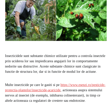
Insecticidele sunt substante chimice utilizate pentru a controla insectele
prin uciderea lor sau impiedicarea angajarii lor in comportamente
nedorite sau distructive. Aceste substante chimice sunt clasigicate in
functie de structura lor, dar si in functie de modul lor de actiune.
Multe insecticide pe care le gasiti si pe
https://www.esenzi.ro/pesticide-
protectia-plantelor/insecticide-acaricide
, actioneaza asupra sistemului
nervos al insectei (de exemplu, inhibarea colinesterazei), in timp ce
altele actioneaza ca regulatori de crestere sau endotoxine.