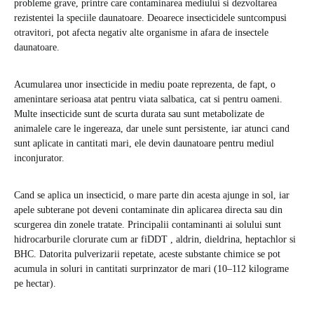
probleme grave, printre care contaminarea mediului si dezvoltarea
rezistentei la speciile daunatoare. Deoarece insecticidele suntcompusi
otravitori, pot afecta negativ alte organisme in afara de insectele
daunatoare.
Acumularea unor insecticide in mediu poate reprezenta, de fapt, o
amenintare serioasa atat pentru viata salbatica, cat si pentru oameni.
Multe insecticide sunt de scurta durata sau sunt metabolizate de
animalele care le ingereaza, dar unele sunt persistente, iar atunci cand
sunt aplicate in cantitati mari, ele devin daunatoare pentru mediul
inconjurator.
Cand se aplica un insecticid, o mare parte din acesta ajunge in sol, iar
apele subterane pot deveni contaminate din aplicarea directa sau din
scurgerea din zonele tratate. Principalii contaminanti ai solului sunt
hidrocarburile clorurate cum ar fiDDT , aldrin, dieldrina, heptachlor si
BHC. Datorita pulverizarii repetate, aceste substante chimice se pot
acumula in soluri in cantitati surprinzator de mari (10–112 kilograme
pe hectar).