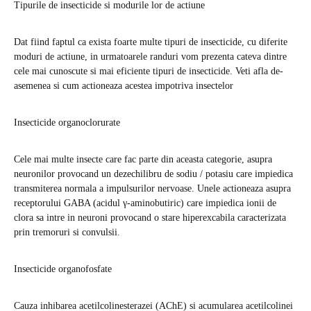
Tipurile de insecticide si modurile lor de actiune
Dat fiind faptul ca exista foarte multe tipuri de insecticide, cu diferite
moduri de actiune, in urmatoarele randuri vom prezenta cateva dintre
cele mai cunoscute si mai eficiente tipuri de insecticide. Veti afla de-
asemenea si cum actioneaza acestea impotriva insectelor
Insecticide organoclorurate
Cele mai multe insecte care fac parte din aceasta categorie, asupra
neuronilor provocand un dezechilibru de sodiu / potasiu care impiedica
transmiterea normala a impulsurilor nervoase. Unele actioneaza asupra
receptorului GABA (acidul γ-aminobutiric) care impiedica ionii de
clora sa intre in neuroni provocand o stare hiperexcabila caracterizata
prin tremoruri si convulsii.
Insecticide organofosfate
Cauza inhibarea acetilcolinesterazei (AChE) si acumularea acetilcolinei