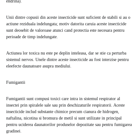
endrina).
Unii dintre copusii din aceste insecticide sunt suficient de stabili si au o
actiune reziduala indelungata; motiv datorita caruia aceste insecticide
sunt deosebit de valoroase atunci cand protectia este necesara pentru
perioade de timp indelungate.
Actiunea lor toxica nu este pe deplin inteleasa, dar se stie ca perturba
sistemul nervos. Unele dintre aceste insecticide au fost interzise pentru
eleefecte daunatoare asupra mediului.
Fumigantii
Fumigantii sunt compusi toxici care intra in sistemul respirator al
insectei prin spiralele sale sau prin deschizaturile respiratorii. Aceste
insecticide includ substante chimice precum cianura de hidrogen,
naftalina, nicotina si bromura de metil si sunt utilizate in principal
pentru uciderea daunatorilor produselor depozitate sau pentru fumigarea
gradinei.