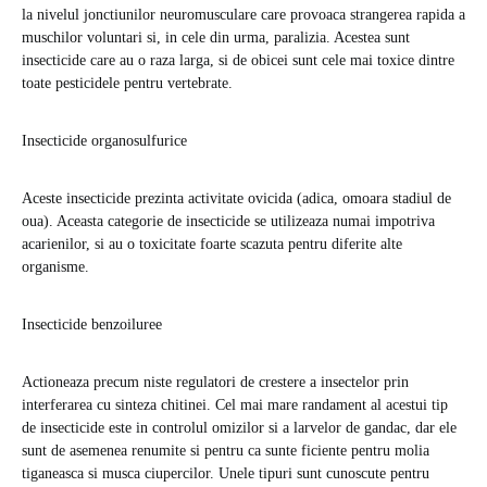
la nivelul jonctiunilor neuromusculare care provoaca strangerea rapida a
muschilor voluntari si, in cele din urma, paralizia. Acestea sunt
insecticide care au o raza larga, si de obicei sunt cele mai toxice dintre
toate pesticidele pentru vertebrate.
Insecticide organosulfurice
Aceste insecticide prezinta activitate ovicida (adica, omoara stadiul de
oua). Aceasta categorie de insecticide se utilizeaza numai impotriva
acarienilor, si au o toxicitate foarte scazuta pentru diferite alte
organisme.
Insecticide benzoiluree
Actioneaza precum niste regulatori de crestere a insectelor prin
interferarea cu sinteza chitinei. Cel mai mare randament al acestui tip
de insecticide este in controlul omizilor si a larvelor de gandac, dar ele
sunt de asemenea renumite si pentru ca sunte ficiente pentru molia
tiganeasca si musca ciupercilor. Unele tipuri sunt cunoscute pentru