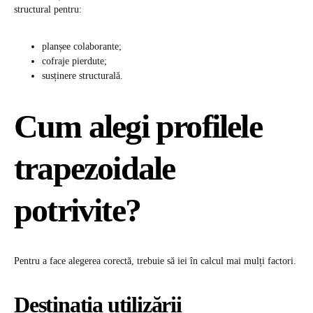
structural pentru:
planșee colaborante;
cofraje pierdute;
susținere structurală.
Cum alegi profilele
trapezoidale
potrivite?
Pentru a face alegerea corectă, trebuie să iei în calcul mai mulți factori.
Destinația utilizării