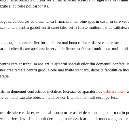
entru rame realizate din fier forjat, iar aspectul acestora cu siguranta va fi unul
zute si cu folie policarbonata.
 alege sa colaborezi cu o asemenea firma, sau mai bine spus in cazul in care vei
asca ramele pentru gardul curtii casei tale, vei fi foarte multumit si de calitatea 
e piata, lucreaza cu fier forjat de cea mai buna calitate, dar si cu alte metale de
cat toti clientii care apeleaza la serviciile firmei sa fie mai mult decat multumiti
ntru care ar trebui sa apelezi la ajutorul specialistilor din domeniul confectiilo
putea crea ramele pentru gard la cele mai inalte standard, datorita faptului ca l
ratie.
stii in domeniul confectiilor metalice, lucreaza cu aparatura de
debitare laser
, a
cile de metal sau alte obiecte metalice vor fi taiate mai mult decat perfect.
nt de taiere cu laser, este ideal pentru orice astfel de companie, pentru ca in p
cat perfect, insa si mai mult decat atat, usureaza foarte mult munca angajatilor.