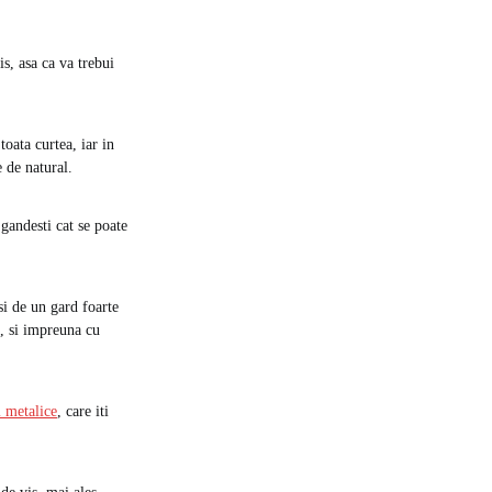
is, asa ca va trebui
toata curtea, iar in
e de natural.
gandesti cat se poate
si de un gard foarte
l, si impreuna cu
i metalice
, care iti