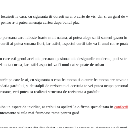
ocuiesti la casa, cu siguranta iti doresti sa ai o curte de vis, dar si un gard de v
i, pentru a-ti putea amenaja curtea dupa bunul plac.
 o persoana care iubeste foarte mult natura, ai putea alege sa iti semeni gazon in 
curtii ai putea semana flori, iar astfel, aspectul curtii tale va fi unul cat se poat
in care esti genul acela de persoana pasionata de designurile moderne, poti sa te 
zi toata curtea, iar astfel aspectul va fi unul cat se poate de urban.
ntele pe care le ai, cu siguranta o casa frumoasa si o curte frumoasa are nevoie 
datia gardului, si de stalpii de rezistenta ai acestuia te vei putea ocupa persona
soane, veti putea sa realizati structura de rezistenta a gardului.
iba un aspect de invidiat, ar trebui sa apelezi la o firma specializata in
confecti
interesante si cele mai frumoase rame pentru gard.