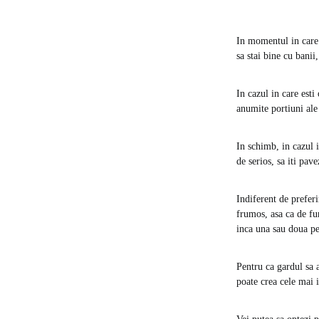
In momentul in care l
sa stai bine cu bani
In cazul in care esti
anumite portiuni ale 
In schimb, in cazul 
de serios, sa iti pave
Indiferent de preferi
frumos, asa ca de fun
inca una sau doua per
Pentru ca gardul sa a
poate crea cele mai 