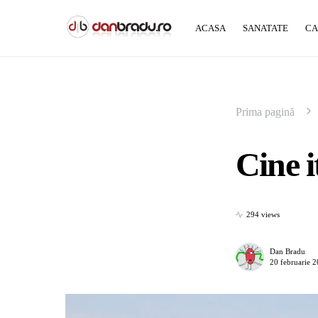
ACASA
SANATATE
CA
Prima pagină
Cine i
294 views
Dan Bradu
20 februarie 