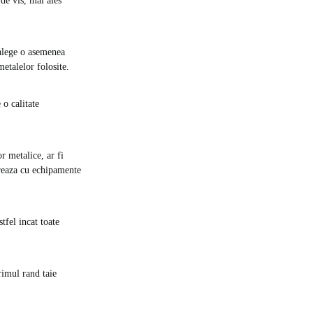
 de vis, mai ales
 alege o asemenea
metalelor folosite.
 o calitate
.
r metalice, ar fi
ucreaza cu echipamente
stfel incat toate
rimul rand taie