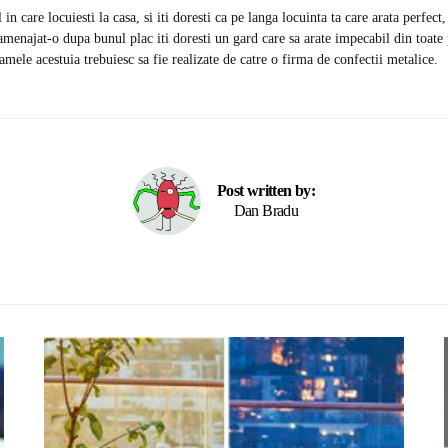
n care locuiesti la casa, si iti doresti ca pe langa locuinta ta care arata perfect
 amenajat-o dupa bunul plac iti doresti un gard care sa arate impecabil din toate
amele acestuia trebuiesc sa fie realizate de catre o firma de confectii metalice.
Post written by:
Dan Bradu