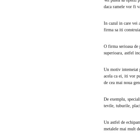
Vei putea sa optezi p
daca ramele vor fi va
In cazul in care vei
firma sa iti construi
O firma serioasa de p
superioara, astfel in
Un motiv intemeiat pe
acela ca ei, iti vor 
de cea mai noua gene
De exemplu, speciali
tevile, tuburile, pla
Un astfel de echipame
metalele mai mult de