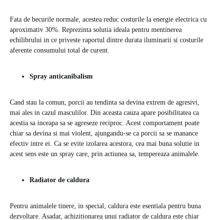
Fata de becurile normale, acestea reduc costurile la energie electrica cu
aproximativ 30%. Reprezinta solutia ideala pentru mentinerea
echilibrului in ce priveste raportul dintre durata iluminarii si costurile
aferente consumului total de curent.
Spray anticanibalism
Cand stau la comun, porcii au tendinta sa devina extrem de agresivi,
mai ales in cazul masculilor. Din aceasta cauza apare posibilitatea ca
acestia sa inceapa sa se agreseze reciproc. Acest comportament poate
chiar sa devina si mai violent, ajungandu-se ca porcii sa se manance
efectiv intre ei. Ca se evite izolarea acestora, cea mai buna solutie in
acest sens este un spray care, prin actiunea sa, tempereaza animalele.
Radiator de caldura
Pentru animalele tinere, in special, caldura este esentiala pentru buna
dezvoltare. Asadar, achizitionarea unui radiator de caldura este chiar