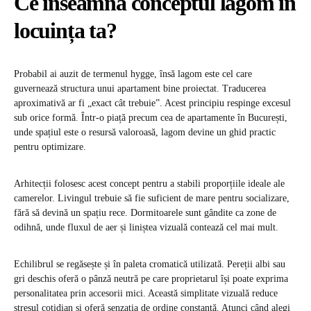
Ce înseamnă conceptul lagom în
locuința ta?
Probabil ai auzit de termenul hygge, însă lagom este cel care
guvernează structura unui apartament bine proiectat. Traducerea
aproximativă ar fi „exact cât trebuie”. Acest principiu respinge excesul
sub orice formă. Într-o piață precum cea de
apartamente în București
,
unde spațiul este o resursă valoroasă, lagom devine un ghid practic
pentru optimizare.
Arhitecții folosesc acest concept pentru a stabili proporțiile ideale ale
camerelor. Livingul trebuie să fie suficient de mare pentru socializare,
fără să devină un spațiu rece. Dormitoarele sunt gândite ca zone de
odihnă, unde fluxul de aer și liniștea vizuală contează cel mai mult.
Echilibrul se regăsește și în paleta cromatică utilizată. Pereții albi sau
gri deschis oferă o pânză neutră pe care proprietarul își poate exprima
personalitatea prin accesorii mici. Această simplitate vizuală reduce
stresul cotidian și oferă senzația de ordine constantă. Atunci când alegi