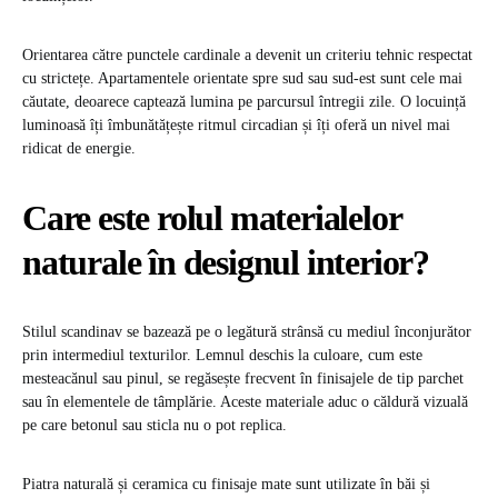
Orientarea către punctele cardinale a devenit un criteriu tehnic respectat
cu strictețe. Apartamentele orientate spre sud sau sud-est sunt cele mai
căutate, deoarece captează lumina pe parcursul întregii zile. O locuință
luminoasă îți îmbunătățește ritmul circadian și îți oferă un nivel mai
ridicat de energie.
Care este rolul materialelor
naturale în designul interior?
Stilul scandinav se bazează pe o legătură strânsă cu mediul înconjurător
prin intermediul texturilor. Lemnul deschis la culoare, cum este
mesteacănul sau pinul, se regăsește frecvent în finisajele de tip parchet
sau în elementele de tâmplărie. Aceste materiale aduc o căldură vizuală
pe care betonul sau sticla nu o pot replica.
Piatra naturală și ceramica cu finisaje mate sunt utilizate în băi și