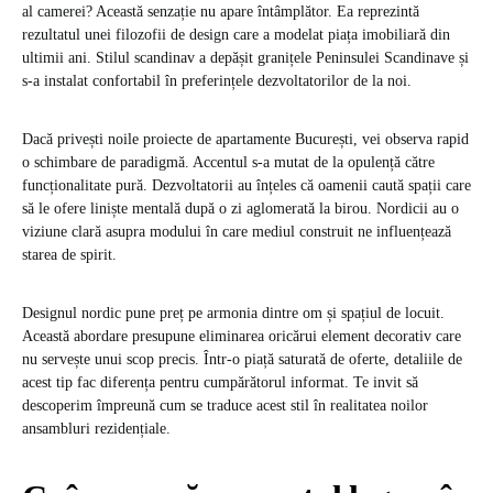
al camerei? Această senzație nu apare întâmplător. Ea reprezintă
rezultatul unei filozofii de design care a modelat piața imobiliară din
ultimii ani. Stilul scandinav a depășit granițele Peninsulei Scandinave și
s-a instalat confortabil în preferințele dezvoltatorilor de la noi.
Dacă privești noile proiecte de
apartamente București
, vei observa rapid
o schimbare de paradigmă. Accentul s-a mutat de la opulență către
funcționalitate pură. Dezvoltatorii au înțeles că oamenii caută spații care
să le ofere liniște mentală după o zi aglomerată la birou. Nordicii au o
viziune clară asupra modului în care mediul construit ne influențează
starea de spirit.
Designul nordic pune preț pe armonia dintre om și spațiul de locuit.
Această abordare presupune eliminarea oricărui element decorativ care
nu servește unui scop precis. Într-o piață saturată de oferte, detaliile de
acest tip fac diferența pentru cumpărătorul informat. Te invit să
descoperim împreună cum se traduce acest stil în realitatea noilor
ansambluri rezidențiale.