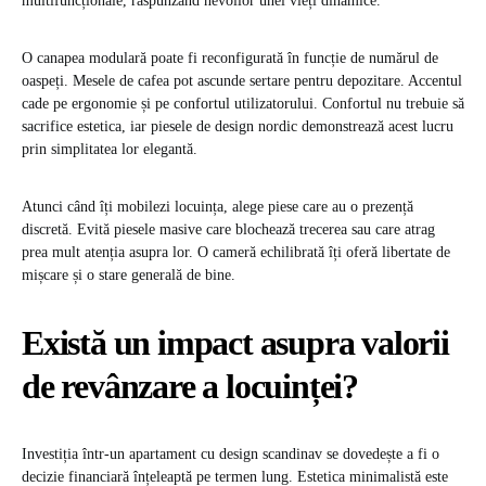
multifuncționale, răspunzând nevoilor unei vieți dinamice.
O canapea modulară poate fi reconfigurată în funcție de numărul de
oaspeți. Mesele de cafea pot ascunde sertare pentru depozitare. Accentul
cade pe ergonomie și pe confortul utilizatorului. Confortul nu trebuie să
sacrifice estetica, iar piesele de design nordic demonstrează acest lucru
prin simplitatea lor elegantă.
Atunci când îți mobilezi locuința, alege piese care au o prezență
discretă. Evită piesele masive care blochează trecerea sau care atrag
prea mult atenția asupra lor. O cameră echilibrată îți oferă libertate de
mișcare și o stare generală de bine.
Există un impact asupra valorii
de revânzare a locuinței?
Investiția într-un apartament cu design scandinav se dovedește a fi o
decizie financiară înțeleaptă pe termen lung. Estetica minimalistă este