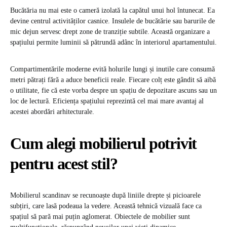
Bucătăria nu mai este o cameră izolată la capătul unui hol întunecat. Ea
devine centrul activităților casnice. Insulele de bucătărie sau barurile de
mic dejun servesc drept zone de tranziție subtile. Această organizare a
spațiului permite luminii să pătrundă adânc în interiorul apartamentului.
Compartimentările moderne evită holurile lungi și inutile care consumă
metri pătrați fără a aduce beneficii reale. Fiecare colț este gândit să aibă
o utilitate, fie că este vorba despre un spațiu de depozitare ascuns sau un
loc de lectură. Eficiența spațiului reprezintă cel mai mare avantaj al
acestei abordări arhitecturale.
Cum alegi mobilierul potrivit
pentru acest stil?
Mobilierul scandinav se recunoaște după liniile drepte și picioarele
subțiri, care lasă podeaua la vedere. Această tehnică vizuală face ca
spațiul să pară mai puțin aglomerat. Obiectele de mobilier sunt