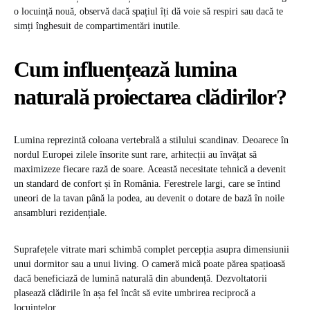
o locuință nouă, observă dacă spațiul îți dă voie să respiri sau dacă te
simți înghesuit de compartimentări inutile.
Cum influențează lumina
naturală proiectarea clădirilor?
Lumina reprezintă coloana vertebrală a stilului scandinav. Deoarece în
nordul Europei zilele însorite sunt rare, arhitecții au învățat să
maximizeze fiecare rază de soare. Această necesitate tehnică a devenit
un standard de confort și în România. Ferestrele largi, care se întind
uneori de la tavan până la podea, au devenit o dotare de bază în noile
ansambluri rezidențiale.
Suprafețele vitrate mari schimbă complet percepția asupra dimensiunii
unui dormitor sau a unui living. O cameră mică poate părea spațioasă
dacă beneficiază de lumină naturală din abundență. Dezvoltatorii
plasează clădirile în așa fel încât să evite umbrirea reciprocă a
locuințelor.