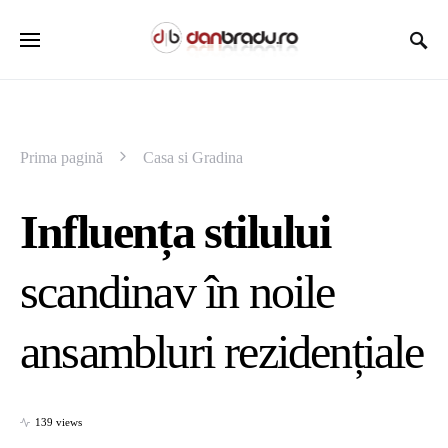
Prima pagină
Casa si Gradina
Influența stilului
scandinav în noile
ansambluri rezidențiale
139 views