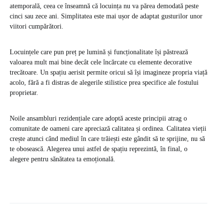
atemporală, ceea ce înseamnă că locuința nu va părea demodată peste
cinci sau zece ani. Simplitatea este mai ușor de adaptat gusturilor unor
viitori cumpărători.
Locuințele care pun preț pe lumină și funcționalitate își păstrează
valoarea mult mai bine decât cele încărcate cu elemente decorative
trecătoare. Un spațiu aerisit permite oricui să își imagineze propria viață
acolo, fără a fi distras de alegerile stilistice prea specifice ale fostului
proprietar.
Noile ansambluri rezidențiale care adoptă aceste principii atrag o
comunitate de oameni care apreciază calitatea și ordinea. Calitatea vieții
crește atunci când mediul în care trăiești este gândit să te sprijine, nu să
te obosească. Alegerea unui astfel de spațiu reprezintă, în final, o
alegere pentru sănătatea ta emoțională.