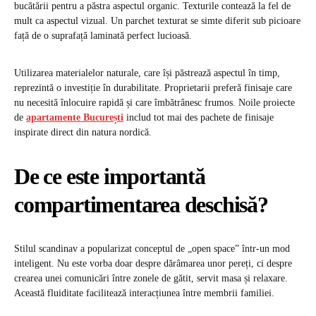
bucătării pentru a păstra aspectul organic. Texturile contează la fel de
mult ca aspectul vizual. Un parchet texturat se simte diferit sub picioare
față de o suprafață laminată perfect lucioasă.
Utilizarea materialelor naturale, care își păstrează aspectul în timp,
reprezintă o investiție în durabilitate. Proprietarii preferă finisaje care
nu necesită înlocuire rapidă și care îmbătrânesc frumos. Noile proiecte
de
apartamente București
includ tot mai des pachete de finisaje
inspirate direct din natura nordică.
De ce este importantă
compartimentarea deschisă?
Stilul scandinav a popularizat conceptul de „open space” într-un mod
inteligent. Nu este vorba doar despre dărâmarea unor pereți, ci despre
crearea unei comunicări între zonele de gătit, servit masa și relaxare.
Această fluiditate facilitează interacțiunea între membrii familiei.