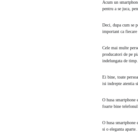
Acum un smartphone po
pentru a se juca, pe
Deci, dupa cum se po
important ca fiecare
Cele mai multe perso
producatori de pe pi
indelungata de timp.
Ei bine, toate persoa
isi indrepte atentia 
O husa smartphone es
foarte bine telefonu
O husa smartphone est
si o eleganta aparte.