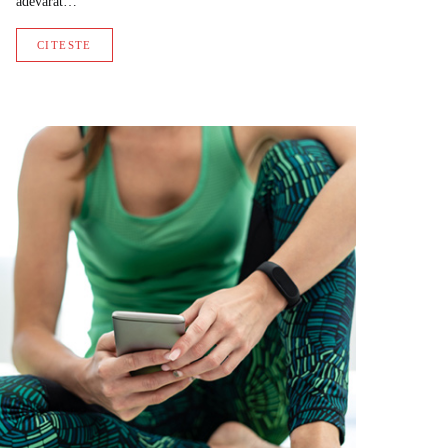
adevarat…
CITESTE