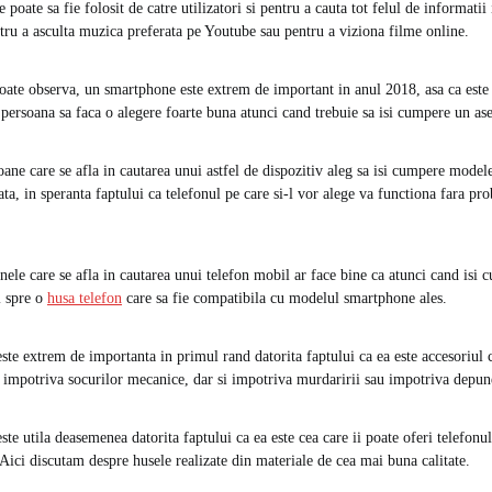
ate sa fie folosit de catre utilizatori si pentru a cauta tot felul de informatii
ntru a asculta muzica preferata pe Youtube sau pentru a viziona filme online.
ate observa, un smartphone este extrem de important in anul 2018, asa ca este 
 persoana sa faca o alegere foarte buna atunci cand trebuie sa isi cumpere un as
ane care se afla in cautarea unui astfel de dispozitiv aleg sa isi cumpere mode
ata, in speranta faptului ca telefonul pe care si-l vor alege va functiona fara p
nele care se afla in cautarea unui telefon mobil ar face bine ca atunci cand isi 
si spre o
husa telefon
care sa fie compatibila cu modelul smartphone ales.
te extrem de importanta in primul rand datorita faptului ca ea este accesoriul 
l impotriva socurilor mecanice, dar si impotriva murdaririi sau impotriva depune
e utila deasemenea datorita faptului ca ea este cea care ii poate oferi telefonul
 Aici discutam despre husele realizate din materiale de cea mai buna calitate.