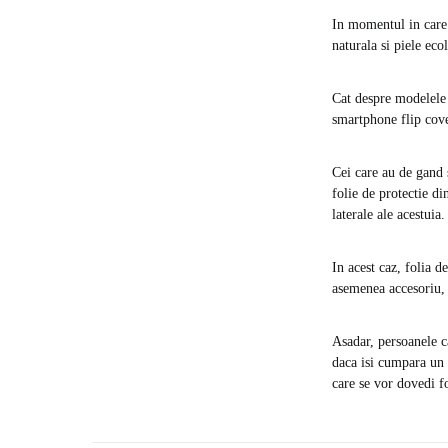
In momentul in care 
naturala si piele eco
Cat despre modelele 
smartphone flip cove
Cei care au de gand 
folie de protectie di
laterale ale acestuia.
In acest caz, folia d
asemenea accesoriu, 
Asadar, persoanele c
daca isi cumpara un 
care se vor dovedi fo