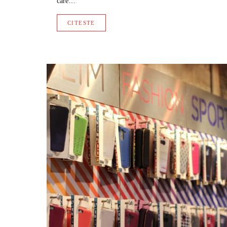
care…
CITESTE