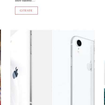
între oameni…
CITESTE