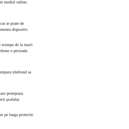
 in mediul online,
cat se poate de
emenea dispozitiv.
le scumpe de la marii
robleme o perioada
cumpara telefonul sa
care protejeaza
rii prafului.
ui pe langa protectie