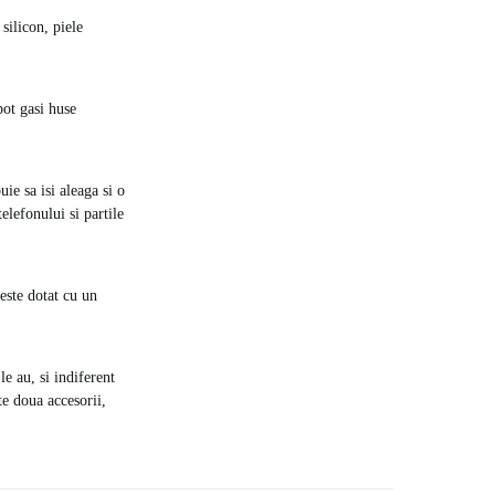
silicon, piele
pot gasi huse
ie sa isi aleaga si o
telefonului si partile
 este dotat cu un
e au, si indiferent
e doua accesorii,