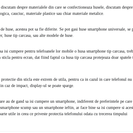
discutam despre materialele din care se confectioneaza husele, discutam despre 
logica, cauciuc, materiale plastice sau chiar materiale metalice.
de huse, acestea pot sa fie diferite. Se pot gasi huse smartphone universale, se 
r, huse tip carcasa, sau alte modele de huse.
sa isi cumpere pentru telefoanele lor mobile o husa smartphone tip carcasa, trebu
n sticla pentru ecran, dat fiind faptul ca husa tip carcasa protejeaza doar spatele 
e protectie din sticla este extrem de utila, pentru ca in cazul in care telefonul nu
in caz de impact, display-ul se poate sparge.
are au de gand sa isi cumpere un smartphone, indiferent de preferintele pe care l
smartphone scump sau un smartphone ieftin, ar face bine sa isi cumpere si acest
arte utile in ceea ce priveste protectia telefonului odata cu trecerea timpului