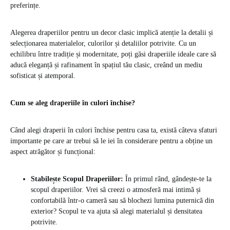
preferințe.
Alegerea draperiilor pentru un decor clasic implică atenție la detalii și
selecționarea materialelor, culorilor și detaliilor potrivite. Cu un
echilibru între tradiție și modernitate, poți găsi draperiile ideale care să
aducă eleganță și rafinament în spațiul tău clasic, creând un mediu
sofisticat și atemporal.
Cum se aleg draperiile
în culori închise?
Când alegi draperii în culori închise pentru casa ta, există câteva sfaturi
importante pe care ar trebui să le iei în considerare pentru a obține un
aspect atrăgător și funcțional:
Stabilește Scopul Draperiilor:
În primul rând, gândește-te la
scopul draperiilor. Vrei să creezi o atmosferă mai intimă și
confortabilă într-o cameră sau să blochezi lumina puternică din
exterior? Scopul te va ajuta să alegi materialul și densitatea
potrivite.