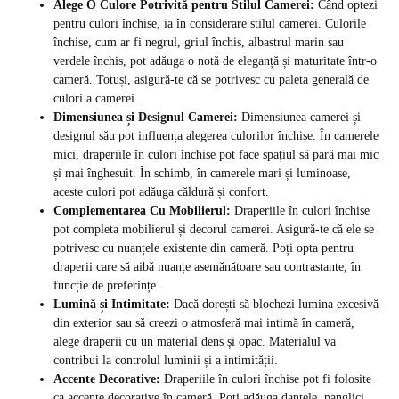
Alege O Culore Potrivită pentru Stilul Camerei:
Când optezi
pentru culori închise, ia în considerare stilul camerei. Culorile
închise, cum ar fi negrul, griul închis, albastrul marin sau
verdele închis, pot adăuga o notă de eleganță și maturitate într-o
cameră. Totuși, asigură-te că se potrivesc cu paleta generală de
culori a camerei.
Dimensiunea și Designul Camerei:
Dimensiunea camerei și
designul său pot influența alegerea culorilor închise. În camerele
mici, draperiile în culori închise pot face spațiul să pară mai mic
și mai înghesuit. În schimb, în camerele mari și luminoase,
aceste culori pot adăuga căldură și confort.
Complementarea Cu Mobilierul:
Draperiile în culori închise
pot completa mobilierul și decorul camerei. Asigură-te că ele se
potrivesc cu nuanțele existente din cameră. Poți opta pentru
draperii care să aibă nuanțe asemănătoare sau contrastante, în
funcție de preferințe.
Lumină și Intimitate:
Dacă dorești să blochezi lumina excesivă
din exterior sau să creezi o atmosferă mai intimă în cameră,
alege draperii cu un material dens și opac. Materialul va
contribui la controlul luminii și a intimității.
Accente Decorative:
Draperiile în culori închise pot fi folosite
ca accente decorative în cameră. Poți adăuga dantele, panglici