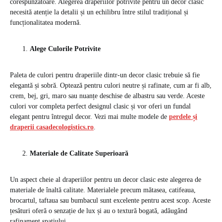
corespunzătoare. Alegerea draperiilor potrivite pentru un decor clasic
necesită atenție la detalii și un echilibru între stilul tradițional și
funcționalitatea modernă.
Alege Culorile Potrivite
Paleta de culori pentru draperiile dintr-un decor clasic trebuie să fie
elegantă și sobră. Optează pentru culori neutre și rafinate, cum ar fi alb,
crem, bej, gri, maro sau nuanțe deschise de albastru sau verde. Aceste
culori vor completa perfect designul clasic și vor oferi un fundal
elegant pentru întregul decor. Vezi mai multe modele de
perdele și
draperii casadecologistics.ro
.
Materiale de Calitate Superioară
Un aspect cheie al draperiilor pentru un decor clasic este alegerea de
materiale de înaltă calitate. Materialele precum mătasea, catifeaua,
brocartul, taftaua sau bumbacul sunt excelente pentru acest scop. Aceste
țesături oferă o senzație de lux și au o textură bogată, adăugând
rafinament spațiului.