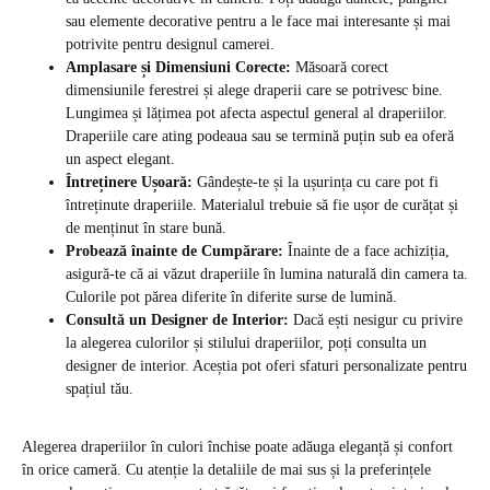
sau elemente decorative pentru a le face mai interesante și mai
potrivite pentru designul camerei.
Amplasare și Dimensiuni Corecte:
Măsoară corect
dimensiunile ferestrei și alege draperii care se potrivesc bine.
Lungimea și lățimea pot afecta aspectul general al draperiilor.
Draperiile care ating podeaua sau se termină puțin sub ea oferă
un aspect elegant.
Întreținere Ușoară:
Gândește-te și la ușurința cu care pot fi
întreținute draperiile. Materialul trebuie să fie ușor de curățat și
de menținut în stare bună.
Probează înainte de Cumpărare:
Înainte de a face achiziția,
asigură-te că ai văzut draperiile în lumina naturală din camera ta.
Culorile pot părea diferite în diferite surse de lumină.
Consultă un Designer de Interior:
Dacă ești nesigur cu privire
la alegerea culorilor și stilului draperiilor, poți consulta un
designer de interior. Aceștia pot oferi sfaturi personalizate pentru
spațiul tău.
Alegerea draperiilor în culori închise poate adăuga eleganță și confort
în orice cameră. Cu atenție la detaliile de mai sus și la preferințele