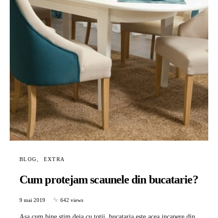
BLOG
EXTRA
Cum protejam scaunele din bucatarie?
9 mai 2019
642 views
Asa cum bine stim deja cu totii, bucataria este acea incapere din