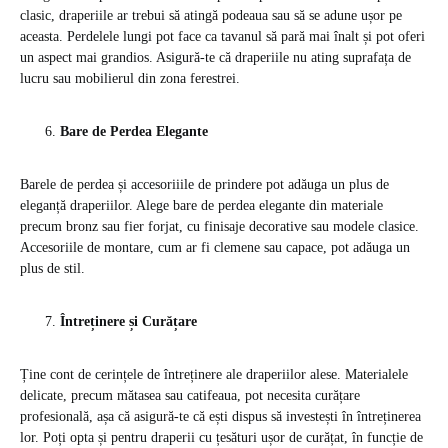
clasic, draperiile ar trebui să atingă podeaua sau să se adune ușor pe
aceasta. Perdelele lungi pot face ca tavanul să pară mai înalt și pot oferi
un aspect mai grandios. Asigură-te că draperiile nu ating suprafața de
lucru sau mobilierul din zona ferestrei.
Bare de Perdea Elegante
Barele de perdea și accesoriiile de prindere pot adăuga un plus de
eleganță draperiilor. Alege bare de perdea elegante din materiale
precum bronz sau fier forjat, cu finisaje decorative sau modele clasice.
Accesoriile de montare, cum ar fi clemene sau capace, pot adăuga un
plus de stil.
Întreținere și Curățare
Ține cont de cerințele de întreținere ale draperiilor alese. Materialele
delicate, precum mătasea sau catifeaua, pot necesita curățare
profesională, așa că asigură-te că ești dispus să investești în întreținerea
lor. Poți opta și pentru draperii cu țesături ușor de curățat, în funcție de