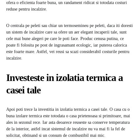
ofera o eficienta foarte buna, un randament ridicat si totodata costuri
reduse pentru incalzire.
O centrala pe peleti sau chiar un termosemineu pe peleti, daca iti doresti
un sistem de incalzire care sa ofere un aer elegant incaperii tale, sunt
cele mai bune alegeri pe care le poti face. Produc cenusa putina, ce
poate fi folosita pe post de ingrasamant ecologic, iar puterea calorica
este foarte mare. Astfel, vei reusi sa scazi considerabil costurile pentru
incalzire.
Investeste in izolatia termica a
casei tale
Apoi poti trece la investitia in izolatia termica a casei tale. O casa cu o
buna izolare termica este totodata o casa prietenoasa si primitoare, mai
ales in sezonul rece. Iar asta deoarece reuseste sa conserve temperatura
de la interior, astfel incat sistemul de incalzire nu va mai fi la fel de
solicitat, obtinand si un consum de combustibil mai mic.