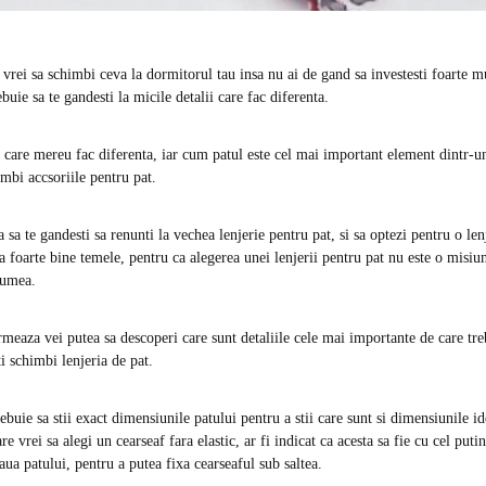
vrei sa schimbi ceva la dormitorul tau insa nu ai de gand sa investesti foarte mu
ebuie sa te gandesti la micile detalii care fac diferenta.
e care mereu fac diferenta, iar cum patul este cel mai important element dintr-u
imbi accsoriile pentru pat.
sa te gandesti sa renunti la vechea lenjerie pentru pat, si sa optezi pentru o len
nsa foarte bine temele, pentru ca alegerea unei lenjerii pentru pat nu este o misiu
lumea.
rmeaza vei putea sa descoperi care sunt detaliile cele mai importante de care treb
ti schimbi lenjeria de pat.
rebuie sa stii exact dimensiunile patului pentru a stii care sunt si dimensiunile id
are vrei sa alegi un cearseaf fara elastic, ar fi indicat ca acesta sa fie cu cel put
ua patului, pentru a putea fixa cearseaful sub saltea.