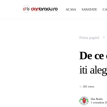
ACASA
SANATATE
CA
Prima pagină
De ce 
iti ale
262 views
Dan Bradu
1 octombrie 2