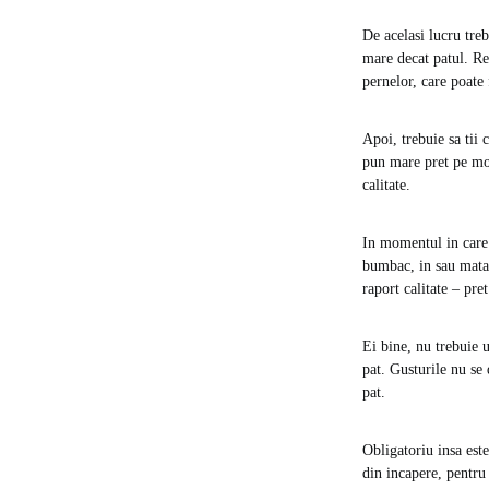
De acelasi lucru treb
mare decat patul. Re
pernelor, care poate 
Apoi, trebuie sa tii 
pun mare pret pe mod
calitate.
In momentul in care 
bumbac, in sau matas
raport calitate – pre
Ei bine, nu trebuie u
pat. Gusturile nu se 
pat.
Obligatoriu insa este
din incapere, pentru