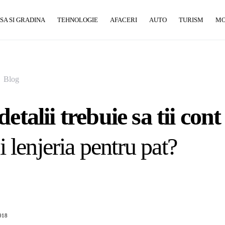
SA SI GRADINA
TEHNOLOGIE
AFACERI
AUTO
TURISM
M
Blog
detalii trebuie sa tii con
gi lenjeria pentru pat?
018