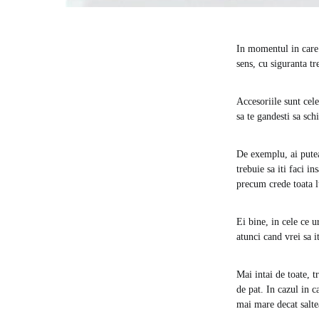
In momentul in care 
sens, cu siguranta tr
Accesoriile sunt cel
sa te gandesti sa sch
De exemplu, ai putea 
trebuie sa iti faci i
precum crede toata 
Ei bine, in cele ce u
atunci cand vrei sa i
Mai intai de toate, t
de pat. In cazul in c
mai mare decat saltea