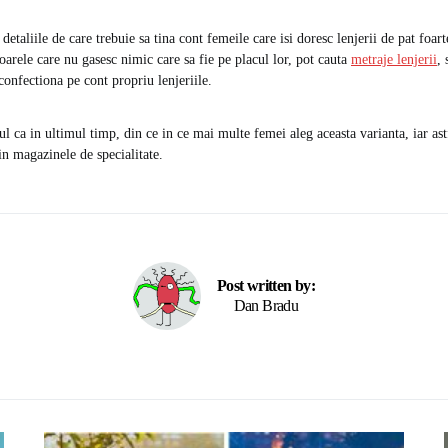
 detaliile de care trebuie sa tina cont femeile care isi doresc lenjerii de pat foar
rele care nu gasesc nimic care sa fie pe placul lor, pot cauta
metraje lenjerii
, 
confectiona pe cont propriu lenjeriile.
ul ca in ultimul timp, din ce in ce mai multe femei aleg aceasta varianta, iar astf
in magazinele de specialitate.
Post written by:
Dan Bradu