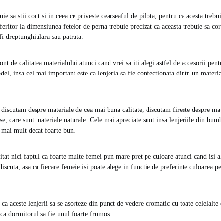
uie sa stii cont si in ceea ce priveste cearseaful de pilota, pentru ca acesta trebu
feritor la dimensiunea fetelor de perna trebuie precizat ca aceasta trebuie sa c
fi dreptunghiulara sau patrata.
cont de calitatea materialului atunci cand vrei sa iti alegi astfel de accesorii pen
el, insa cel mai important este ca lenjeria sa fie confectionata dintr-un materi
discutam despre materiale de cea mai buna calitate, discutam fireste despre ma
e, care sunt materiale naturale. Cele mai apreciate sunt insa lenjeriile din bumb
t mai mult decat foarte bun.
itat nici faptul ca foarte multe femei pun mare pret pe culoare atunci cand isi al
discuta, asa ca fiecare femeie isi poate alege in functie de preferinte culoarea pe
 ca aceste lenjerii sa se asorteze din punct de vedere cromatic cu toate celelalt
 ca dormitorul sa fie unul foarte frumos.