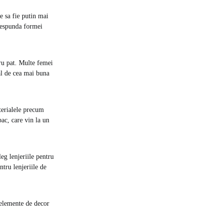
ie sa fie putin mai
orespunda formei
tru pat. Multe femei
al de cea mai buna
terialele precum
ac, care vin la un
eg lenjeriile pentru
ntru lenjeriile de
e elemente de decor