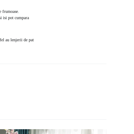
te frumoase.
si isi pot cumpara
el au lenjerii de pat