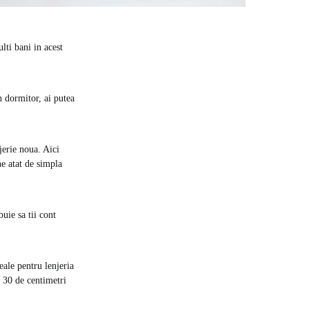
lti bani in acest
n dormitor, ai putea
jerie noua. Aici
ne atat de simpla
uie sa tii cont
eale pentru lenjeria
in 30 de centimetri