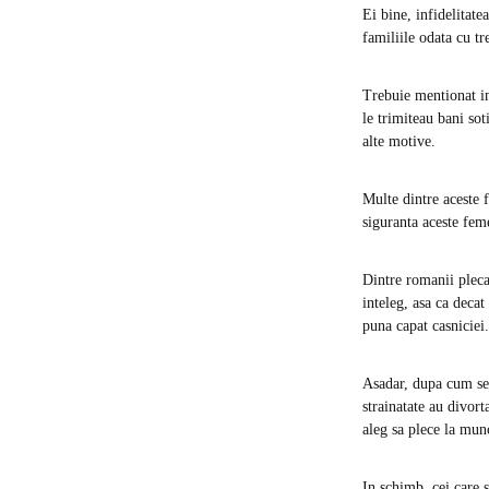
Ei bine, infidelitate
familiile odata cu tr
Trebuie mentionat ins
le trimiteau bani sot
alte motive.
Multe dintre aceste 
siguranta aceste feme
Dintre romanii plecat
inteleg, asa ca decat
puna capat casniciei.
Asadar, dupa cum se 
strainatate au divort
aleg sa plece la munc
In schimb, cei care s