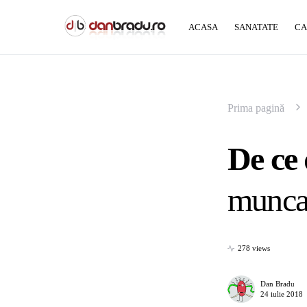
ACASA
SANATATE
CA
Prima pagină
De ce 
munca 
278 views
Dan Bradu
24 iulie 2018