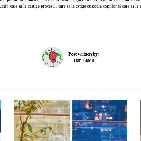
mit, care sa le castige procesul, care sa le cstige custodia copiilor si care sa l
Post written by:
Dan Bradu