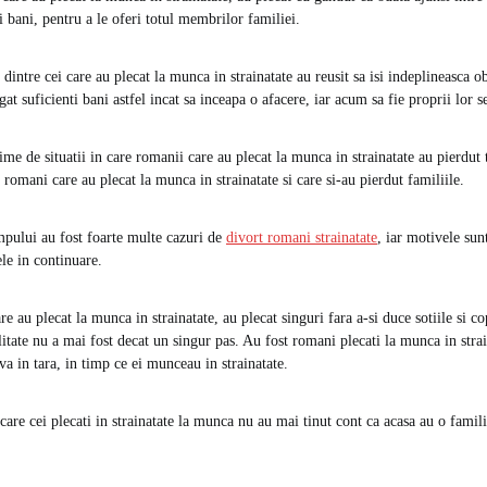
 bani, pentru a le oferi totul membrilor familiei.
 dintre cei care au plecat la munca in strainatate au reusit sa isi indeplineasca ob
gat suficienti bani astfel incat sa inceapa o afacere, iar acum sa fie proprii lor se
ime de situatii in care romanii care au plecat la munca in strainatate au pierdut 
romani care au plecat la munca in strainatate si care si-au pierdut familiile.
mpului au fost foarte multe cazuri de
divort romani strainatate
, iar motivele sun
le in continuare.
e au plecat la munca in strainatate, au plecat singuri fara a-si duce sotiile si cop
elitate nu a mai fost decat un singur pas. Au fost romani plecati la munca in strain
eva in tara, in timp ce ei munceau in strainatate.
n care cei plecati in strainatate la munca nu au mai tinut cont ca acasa au o famil