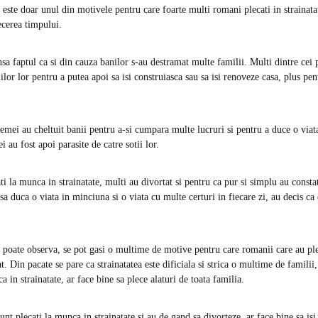
a este doar unul din motivele pentru care foarte multi romani plecati in strainata
ecerea timpului.
a faptul ca si din cauza banilor s-au destramat multe familii. Multi dintre cei pl
iilor lor pentru a putea apoi sa isi construiasca sau sa isi renoveze casa, plus p
femei au cheltuit banii pentru a-si cumpara multe lucruri si pentru a duce o viat
i au fost apoi parasite de catre sotii lor.
i la munca in strainatate, multi au divortat si pentru ca pur si simplu au consta
 sa duca o viata in minciuna si o viata cu multe certuri in fiecare zi, au decis ca
poate observa, se pot gasi o multime de motive pentru care romanii care au pl
at. Din pacate se pare ca strainatatea este dificiala si strica o multime de familii
a in strainatate, ar face bine sa plece alaturi de toata familia.
unt plecati la munca in strainatate si au de gand sa divorteze, ar face bine sa isi