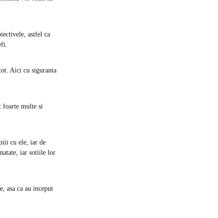
iectivele, astfel ca
fi.
tot. Aici cu siguranta
t foarte multe si
iii cu ele, iar de
atate, iar sotiile lor
ie, asa ca au inceput