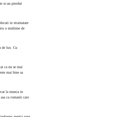
te si-au pierdut
ecati in strainatate
entru o multime de
a de lux. Cu
tat ca nu se mai
 este mai bine sa
ecat la munca in
, asa ca romanii care
 indrepte atentia spre