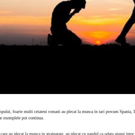
mpului, foarte multi cetateni romani au plecat la munca in tari precum Spania, It
ar exemplele pot continua.
 care au plecat la munca in strainatate, au plecat cu gandul ca odata ajunsi intre 