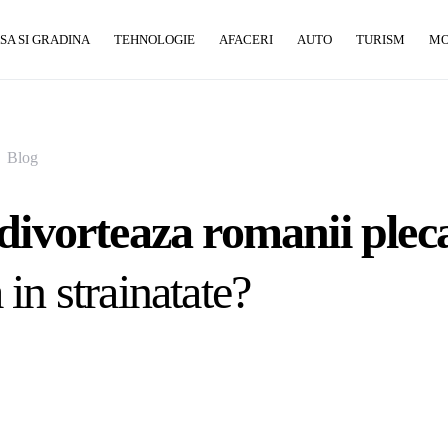
SA SI GRADINA
TEHNOLOGIE
AFACERI
AUTO
TURISM
M
Blog
divorteaza romanii pleca
in strainatate?