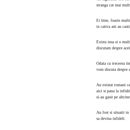
stranga cat mai multi
Ei bine, foarte multi
in cativa ani au casti
Exista insa si o mult
discutam despre acei 
Odata cu trecerea ti
vom discuta despre e
Au existat romani car
aici si pana la infid
si-au gasit pe altcin
Au fost si situatii i
sa devina infideli.