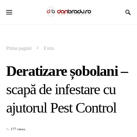
Prima pagină
Extra
Deratizare șobolani –
scapă de infestare cu
ajutorul Pest Control
177 views