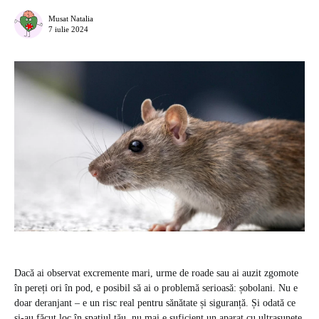
Musat Natalia
7 iulie 2024
Dacă ai observat excremente mari, urme de roade sau ai auzit zgomote
în pereți ori în pod, e posibil să ai o problemă serioasă: șobolani. Nu e
doar deranjant – e un risc real pentru sănătate și siguranță. Și odată ce
și-au făcut loc în spațiul tău, nu mai e suficient un aparat cu ultrasunete