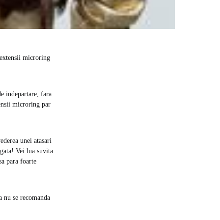
 extensii microring
de indepartare, fara
ensii microring par
vederea unei atasari
gata! Vei lua suvita
sa para foarte
 ca nu se recomanda