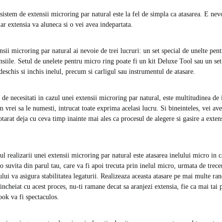
sistem de extensii microring par natural este la fel de simpla ca atasarea. E nev
iar extensia va aluneca si o vei avea indepartata.
nsii microring par natural ai nevoie de trei lucruri: un set special de unelte pen
nsiile. Setul de unelete pentru micro ring poate fi un kit Deluxe Tool sau un set
eschis si inchis inelul, precum si carligul sau instrumentul de atasare.
de necesitati in cazul unei extensii microring par natural, este multitudinea de 
 vrei sa le numesti, intrucat toate exprima acelasi lucru. Si bineinteles, vei av
otarat deja cu ceva timp inainte mai ales ca procesul de alegere si gasire a extens
l realizarii unei extensii microring par natural este atasarea inelului micro in c
 o suvita din parul tau, care va fi apoi trecuta prin inelul micro, urmata de trece
ului va asigura stabilitatea legaturii. Realizeaza aceasta atasare pe mai multe ran
 incheiat cu acest proces, nu-ti ramane decat sa aranjezi extensia, fie ca mai tai p
ook va fi spectaculos.