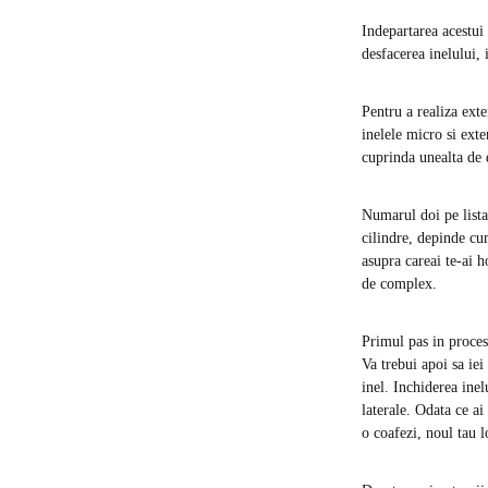
Indepartarea acestui 
desfacerea inelului, 
Pentru a realiza exte
inelele micro si exte
cuprinda unealta de d
Numarul doi pe lista 
cilindre, depinde cum
asupra careai te-ai h
de complex.
Primul pas in procesu
Va trebui apoi sa iei
inel. Inchiderea inel
laterale. Odata ce ai
o coafezi, noul tau l