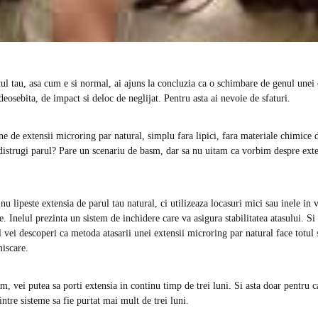
ul tau, asa cum e si normal, ai ajuns la concluzia ca o schimbare de genul unei
deosebita, de impact si deloc de neglijat. Pentru asta ai nevoie de sfaturi.
ne de extensii microring par natural, simplu fara lipici, fara materiale chimice 
i distrugi parul? Pare un scenariu de basm, dar sa nu uitam ca vorbim despre ext
u lipeste extensia de parul tau natural, ci utilizeaza locasuri mici sau inele in 
. Inelul prezinta un sistem de inchidere care va asigura stabilitatea atasului. Si 
al vei descoperi ca metoda atasarii unei extensii microring par natural face totul 
miscare.
em, vei putea sa porti extensia in continu timp de trei luni. Si asta doar pentru
intre sisteme sa fie purtat mai mult de trei luni.