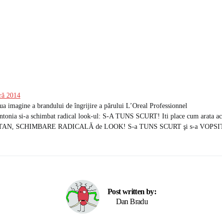
ră 2014
ua imagine a brandului de îngrijire a părului L’Oreal Professionnel
Antonia si-a schimbat radical look-ul: S-A TUNS SCURT! Iti place cum arata a
AN, SCHIMBARE RADICALĂ de LOOK! S-a TUNS SCURT şi s-a VOPS
Post written by:
Dan Bradu