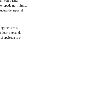
l. Poti pastra
rte repede nu-i nimic.
 bucura de aspectul
lungime care te
ra doar o secunda
nci apeleaza la o