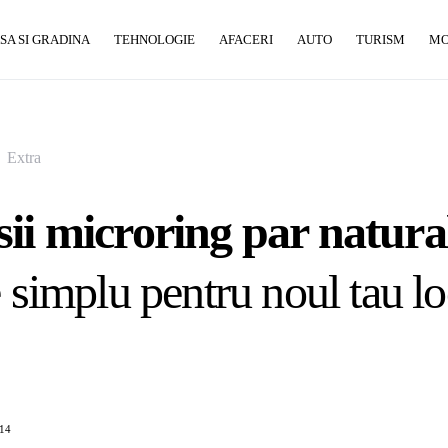
SA SI GRADINA
TEHNOLOGIE
AFACERI
AUTO
TURISM
M
Extra
ii microring par natura
e simplu pentru noul tau l
014