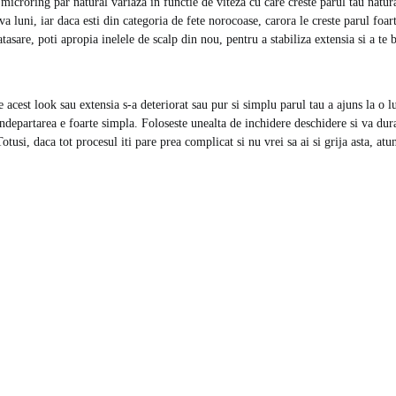
microring par natural variaza in functie de viteza cu care creste parul tau natura
va luni, iar daca esti din categoria de fete norocoase, carora le creste parul foa
atasare, poti apropia inelele de scalp din nou, pentru a stabiliza extensia si a te
de acest look sau extensia s-a deteriorat sau pur si simplu parul tau a ajuns la o 
ndepartarea e foarte simpla. Foloseste unealta de inchidere deschidere si va du
Totusi, daca tot procesul iti pare prea complicat si nu vrei sa ai si grija asta, atu