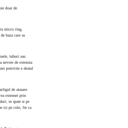
oie doar de
tru micro ring,
 de baza care sa
inele, tuburi sau
ea nevoie de extensia
iei potrivite e destul
arligul de atasare.
rea extensei prin
duri, in spate si pe
e ici pe colo, fie ca