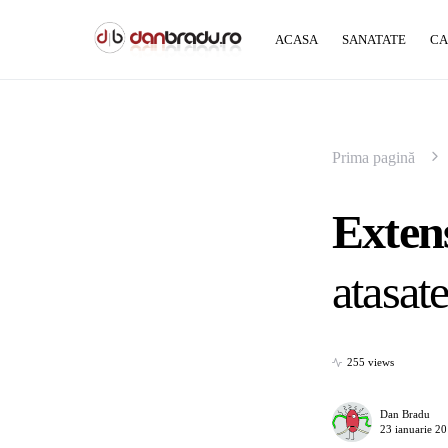
ACASA
SANATATE
CA
Prima pagină
Extens
atasat
255 views
Dan Bradu
23 ianuarie 2