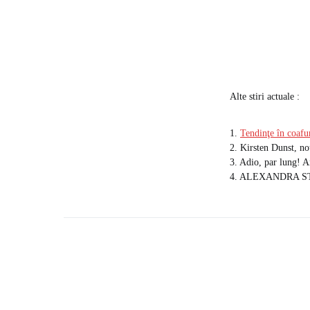
Alte stiri actuale :
1.
Tendinţe în coafu
2. Kirsten Dunst, no
3. Adio, par lung! 
4. ALEXANDRA ST