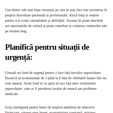
Una dintre cele mai bune investiții pe care le poți face este investirea în
propria dezvoltare personală și profesională. Alocă timp și resurse
pentru a-ți crește cunoștințele și abilitățile. Aceasta îți poate deschide
noi oportunități de carieră și poate contribui la creșterea veniturilor tale
pe termen lung.
Planifică pentru situații de
urgență:
Creează un fond de urgență pentru a face față nevoilor neprevăzute.
Încearcă să economisești de 3 până la 6 luni de cheltuieli lunare într-un
cont separat. Acest fond te va ajuta să faci față unor evenimente
neprevăzute, cum ar fi pierderea locului de muncă sau probleme
medicale.
Grija inteligentă pentru banii tăi implică stabilirea de obiective
financiare, crearea unui buget, economisirea constantă, evitarea