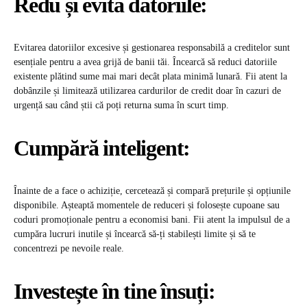
Redu și evită datoriile:
Evitarea datoriilor excesive și gestionarea responsabilă a creditelor sunt
esențiale pentru a avea grijă de banii tăi. Încearcă să reduci datoriile
existente plătind sume mai mari decât plata minimă lunară. Fii atent la
dobânzile și limitează utilizarea cardurilor de credit doar în cazuri de
urgență sau când știi că poți returna suma în scurt timp.
Cumpără inteligent:
Înainte de a face o achiziție, cercetează și compară prețurile și opțiunile
disponibile. Așteaptă momentele de reduceri și folosește cupoane sau
coduri promoționale pentru a economisi bani. Fii atent la impulsul de a
cumpăra lucruri inutile și încearcă să-ți stabilești limite și să te
concentrezi pe nevoile reale.
Investește în tine însuți: