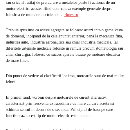
sau orice alt utilaj de prelucrare a metalelor poate fi actionat de un
motor electric, acestea fiind doar cateva exemple generale despre
folosirea de motoare electrice de la
Bmes.ro
.
Trebuie spus insa ca aceste agregate se folosesc astazi intr-o gama vasta
de domenii, incepand de la cele enuntat anterior, pana la mecanica fina,
industria auto, industria aeronautica sau chiar industria medicala. Iar
diferitele ustensile medicale folosite in ramuri precum stomatologia sau
chiar chirurgia, folosesc cu succes aparate bazate pe motoare electrica
de mare finețe.
Din punct de vedere al clasificarii lor insa, motoarele sunt de mai multe
feluri.
In primul rand, vorbim despre motoarele de curent alternativ,
caracterizat prin frecventa extraordinare de mare cu care acesta isi
schimba sensul in decurs de o secunda. Principiul de baza pe care
functioneaza acest tip de motor electric este inductia.