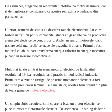
De asemenea, fulgerele au reprezentat intotdeauna motiv de uimire, dar
si de ingrijorare, considerand ca acestea reprezinta o pedeapsa din
partea zeilor.
Ulterior, oamenii de stiinta au descifrat tainele electricitatii. Iar cum
fortele naturii nu pot fi imblanzite, atunci au gasit alte cai de producere
a energiei electrice pe cont propriu. Astfel au aparut motoarele, dand
nastere celei mai prolifice etape ale dezvoltarii umane. Primul a fost
motorul cu aburi, care transforma energia calorica in energie mecanica,
punand in miscare locomotivele.
Mult mai tarziu a intrat in scena motorul electric, pe la sfarsitul
secolului al 19-lea, revolutionand practic in mod radical industria.
Prima care a avut de castigat de pe urma motoarelor electrice a fost
industria prelucrarii lemnului si a metalelor, acestea beneficiind din plin
de toata gama de
motoare electrice
.
Un simplu abric trebuie sa stim ca are la baza un motor electric, ce
pune in miscare fierastraiele electrice. De asemenea, un strung de lemn