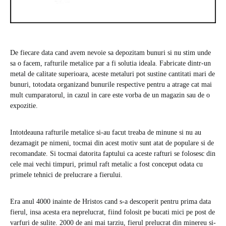
De fiecare data cand avem nevoie sa depozitam bunuri si nu stim unde
sa o facem, rafturile metalice par a fi solutia ideala. Fabricate dintr-un
metal de calitate superioara, aceste metaluri pot sustine cantitati mari de
bunuri, totodata organizand bunurile respective pentru a atrage cat mai
mult cumparatorul, in cazul in care este vorba de un magazin sau de o
expozitie.
Intotdeauna rafturile metalice si-au facut treaba de minune si nu au
dezamagit pe nimeni, tocmai din acest motiv sunt atat de populare si de
recomandate. Si tocmai datorita faptului ca aceste rafturi se folosesc din
cele mai vechi timpuri, primul raft metalic a fost conceput odata cu
primele tehnici de prelucrare a fierului.
Era anul 4000 inainte de Hristos cand s-a descoperit pentru prima data
fierul, insa acesta era neprelucrat, fiind folosit pe bucati mici pe post de
varfuri de sulite. 2000 de ani mai tarziu, fierul prelucrat din minereu si-