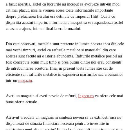
a facut aparitia, astfel ca lucrurile au inceput sa evolueze intr-un mod
cat mai placut, insa la vremea aceea toate informatiile importante
despre prelucrarea fierului era detinute de Imperiul Hitit. Odata cu
disparitia acestui imperiu, informatia a inceput sa se raspandeasca astfel
ca asa s-a ajuns, intr-un final la era bronzului.
Din cate observati, metalele sunt prezente in lumea noastra inca din cele
mai vechi timpuri, astfel ca rafturile metalice si materialul din care
acestea sunt facute au o istorie abundenta. Rafturile metalice posibil au
fost concepute acum mult timp si prea putini dintre noi erau constienti
de intrebuintarea acestora. Insa, in prezent toata lumea stie cat de
eficiente sunt rafturile metalice in expunerea marfurilor sau a bunurilor
intr-un
magazin
.
Aveti un magazin si aveti nevoie de rafturi,
Ingeco.ro
va ofera cele mai
bune oferte actuale .
Ati avut vreodata un magazin si simteati nevoia sa va extindeti insa nu
dispunaeati de situatia financiara necesara pentru o investitie in
construirea unui alta magazin? In mod sigur un raft bine structurat v-ar