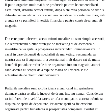
fi putut organiza mult mai bine produsele pe care le comercializati
astfel incat, datorita acestor rafturi, dupa o anumita perioada de timp si
datorita comercializarii care acum era cu cateva procente mai mari, veti
ajunge sa va permiteti investitia financiara pentru construirea unui alt
magazin.
Din cate puteti observa, aceste rafturi metalice nu sunt simple accesorii,
ele reprezentand o buna strategie de marketing si de asemenea o
investitie ce va ajuta la prosperarea intreprinderii dumneavoastra. In
cazul in care dispuneti de specialisti de marketing, recomandarea
noastra este sa ii angrenati in a cerceta mai mult despre cat de multe
beneficii pot aduce rafturile bine organizate intr-un magazin, atunci
cand acestea au scopul de a expune marfa ce urmeaza sa fie
achizitionata de clientii dumneavoastra.
Rafturile metalice sunt solutia ideala atunci cand intreprinderea
dumneavoastra se afla la inceput de drum, insa nu numai. Consideram
ca indiferent de nivelul la care s-ar afla o companie, aceasta trebuie sa
dispuna de spatii de depozitare, iar aceste spatii sa fie excelent
organizate pentru bunastarea si prosperitatea companiei. Posibil ati