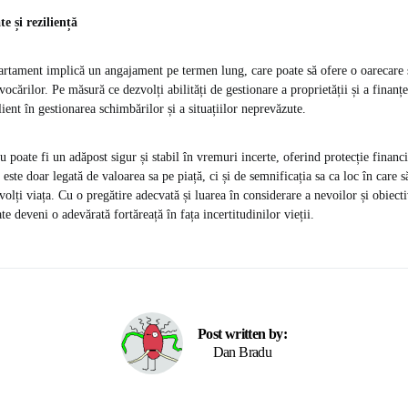
e și reziliență
tament implică un angajament pe termen lung, care poate să ofere o oarecare st
vocărilor. Pe măsură ce dezvolți abilități de gestionare a proprietății și a finanț
lient în gestionarea schimbărilor și a situațiilor neprevăzute.
 poate fi un adăpost sigur și stabil în vremuri incerte, oferind protecție financ
 este doar legată de valoarea sa pe piață, ci și de semnificația sa ca loc în care s
zvolți viața. Cu o pregătire adecvată și luarea în considerare a nevoilor și obiecti
e deveni o adevărată fortăreață în fața incertitudinilor vieții.
Post written by:
Dan Bradu