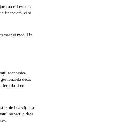
juca un rol esențial
ie financiară, ci și
rtament și modul în
tuații economice.
i gestionabilă decât
, oferindu-ți un
stfel de investiție ca
entul respectiv, dacă
siv.