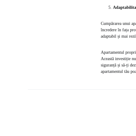
Adaptabilitat
Cumpărarea unui apar
încredere în fața pro
adaptabil și mai rezi
Apartamentul propriu
Această investiție nu
siguranță și să-ți de
apartamentul tău poat