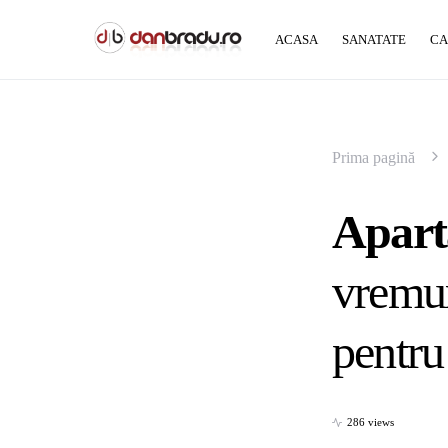
ACASA
SANATATE
CA
Prima pagină
Apart
vremur
pentru 
286 views