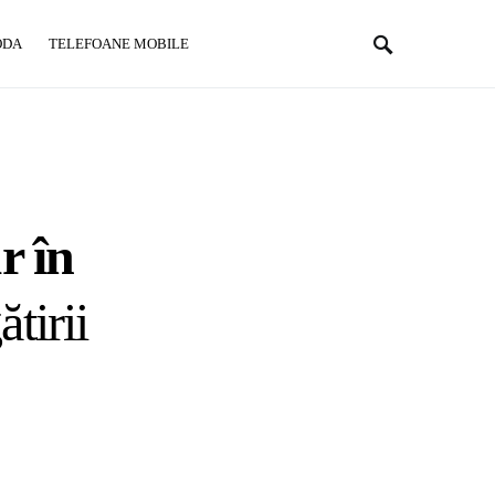
ODA
TELEFOANE MOBILE
r în
tirii