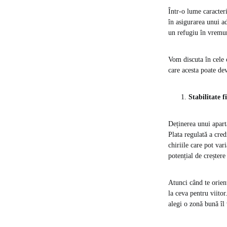
Într-o lume caracteri
în asigurarea unui ad
un refugiu în vremuri
Vom discuta în cele 
care acesta poate de
Stabilitate 
Deținerea unui apart
Plata regulată a cred
chiriile care pot var
potențial de creștere
Atunci când te orien
la ceva pentru viitor
alegi o zonă bună îl 