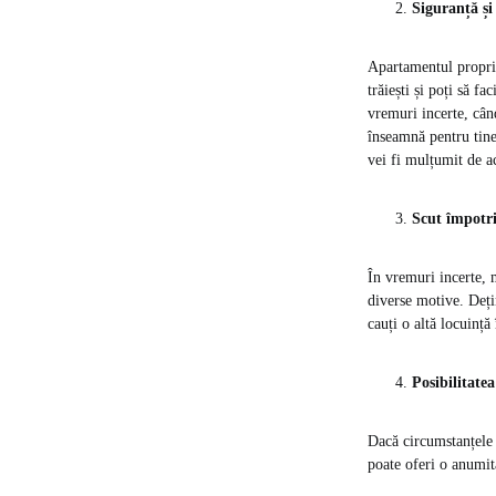
Siguranță și
Apartamentul propriu
trăiești și poți să f
vremuri incerte, când
înseamnă pentru tine 
vei fi mulțumit de ac
Scut împotri
În vremuri incerte, m
diverse motive. Dețin
cauți o altă locuință 
Posibilitatea
Dacă circumstanțele 
poate oferi o anumită