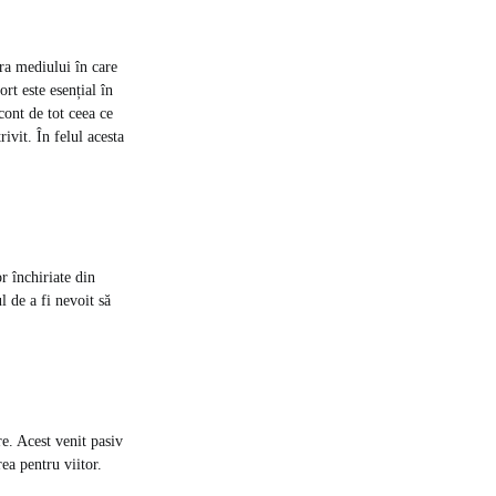
pra mediului în care
ort este esențial în
cont de tot ceea ce
ivit. În felul acesta
r închiriate din
l de a fi nevoit să
e. Acest venit pasiv
ea pentru viitor.