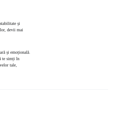
abilitate și
elor, devii mai
iară și emoțională.
ă te simți în
velor tale,