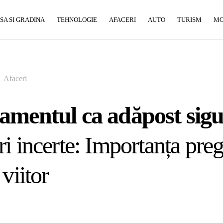
SA SI GRADINA
TEHNOLOGIE
AFACERI
AUTO
TURISM
M
Afaceri
amentul ca adăpost sigu
i incerte: Importanța pregă
viitor