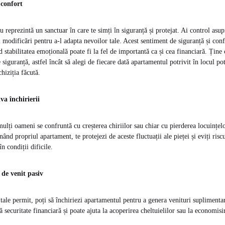
 confort
 reprezintă un sanctuar în care te simți în siguranță și protejat. Ai control asu
aci modificări pentru a-l adapta nevoilor tale. Acest sentiment de siguranță și conf
 stabilitatea emoțională poate fi la fel de importantă ca și cea financiară. Ține 
siguranță, astfel încât să alegi de fiecare dată apartamentul potrivit în locul potr
hiziția făcută.
va închirierii
ulți oameni se confruntă cu creșterea chiriilor sau chiar cu pierderea locuințelo
ând propriul apartament, te protejezi de aceste fluctuații ale pieței și eviți riscu
în condiții dificile.
 de venit pasiv
tale permit, poți să închiriezi apartamentul pentru a genera venituri suplimentar
 securitate financiară și poate ajuta la acoperirea cheltuielilor sau la economisir