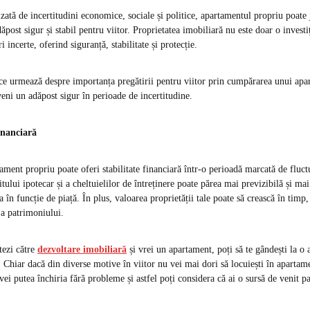
zată de incertitudini economice, sociale și politice, apartamentul propriu poate 
ăpost sigur și stabil pentru viitor. Proprietatea imobiliară nu este doar o investiț
 incerte, oferind siguranță, stabilitate și protecție.
ce urmează despre importanța pregătirii pentru viitor prin cumpărarea unui apa
veni un adăpost sigur în perioade de incertitudine.
financiară
ament propriu poate oferi stabilitate financiară într-o perioadă marcată de fluc
itului ipotecar și a cheltuielilor de întreținere poate părea mai previzibilă și ma
ia în funcție de piață. În plus, valoarea proprietății tale poate să crească în timp
 a patrimoniului.
tezi către
dezvoltare imobiliară
și vrei un apartament, poți să te gândești la o a
. Chiar dacă din diverse motive în viitor nu vei mai dori să locuiești în apartam
vei putea închiria fără probleme și astfel poți considera că ai o sursă de venit pa