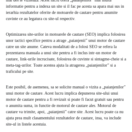
mai des le viziteaza. Acest lucru ofera „paianjenilor” mai multa
informatie pentru a indexa un site si il fac pe acesta sa apara mai sus in
ierarhia rezultatelor oferite de motoarele de cautare pentru anumite
cuvinte ce au legatura cu site-ul respectiv.
Optimizarea site-urilor in motoarele de cautare (SEO) implica folosirea
unor tactici specifice pentru a atrage „paianjenii” unui motor de cautare
catre un site anume. Cateva modalitati de a folosi SEO se refera la
prezentarea manuala a unui site pentru a fi inclus intr-un motor de
cautare, link-urile incrucisate, folosirea de cuvinte si sintagme-cheie si a
meta-tag-urilor. Toate acestea ajuta la atragerea „paianjenilor” si a
traficului pe site.
Este posibil, de asemenea, sa se solicite manual o vizita a „paianjenilor”
unui motor de cautare. Acest lucru implica depunerea site-ului unui
motor de cautare pentru a fi revizuit si poate fi facut gratuit sau pentru
o anumita suma, in functie de motorul de cautare ales. Motorul de
cautare va trimite, apoi, „paianjenii” catre site. Acest lucru poate ca nu
ajuta prea mult clasamentului rezultatelor de cautare, insa, va include
site-ul in listele acestuia.