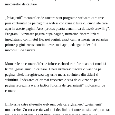
motoarelor de cautare.
„Paianjenii” motoarelor de cautare sunt programe software care trec
prin continutul de pe paginile web si construiesc liste cu cuvintele care
apar in aceste pagini. Acest proces poarta denumirea de „web crawling”.
Programul viziteaza pagina dupa pagina, urmarind fiecare link si
inregistrand continutul fiecarei pagini, exact cum ar merge un paianjen
printre pagini. Acest continut este, mai apoi, adaugat indexului
motorului de cautare.
Motoarele de cautare diferite folosesc abordari diferite atunci cand isi
trimit „paianjenii” in cautare. Unele urmaresc fiecare cuvant de pe
pagina, altele inregistreaza tag-urile meta, cuvintele din titluri si
subtitluri. Indexarea celor mai frecvente o suta de cuvinte de pe o
pagina reprezinta o alta tactica folosita de „paianjenii” motoarelor de
cautare.
Link-urile catre site-urile web sunt cele care „hranesc” „paianjenii”
motoarelor. Cu cat acestia vad mai des link-uri catre un site web, cu atat