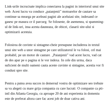
Link-urile incrucisate implica conectarea la pagini in interiorul unui site
web. Acest lucru va conduce „paianjenii” motoarelor de cautare sa
continue sa mearga pe aceleasi pagini ale aceluiasi site, indexand ce
gasesc pe masura ce il parcurg. Se foloseste, de asemenea, si spamming-
ul de link-uri, insa acesta dauneaza, de obicei, clasarii site-ului si
optimizarii acestuia.
Folosirea de cuvinte si sintagme-cheie presupune includerea in textul
unui site web a unor sintagme pe care utilizatorul le va folosi, cel mai
probabil, pe un motor de cautare. „Paianjenii” vad acest lucru, vad cat
de des apar pe o pagina si le vor indexa. In cele din urma, daca
suficient de multi oameni cauta aceste cuvinte si sintagme, acestia vor fi
condusi spre site.
Pentru a putea avea succes in demersul vostru de optimizare seo trebuie
sa va alegeti cu mare grija compania cu care lucrati.
O companie ca pti-
intl din Atlanta Georgia, cu aproape 20 de ani experienta in domeniu
este de preferat altora care fac acest job de doar cativa ani.