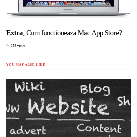
Extra
Cum functioneaza Mac App Store?
255 views
YOU MAY ALSO LIKE