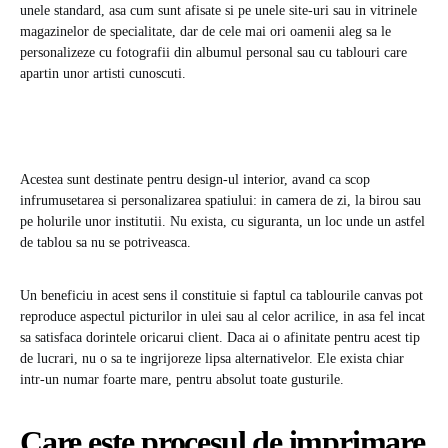
unele standard, asa cum sunt afisate si pe unele site-uri sau in vitrinele
magazinelor de specialitate, dar de cele mai ori oamenii aleg sa le
personalizeze cu fotografii din albumul personal sau cu tablouri care
apartin unor artisti cunoscuti.
Acestea sunt destinate pentru design-ul interior, avand ca scop
infrumusetarea si personalizarea spatiului: in camera de zi, la birou sau
pe holurile unor institutii. Nu exista, cu siguranta, un loc unde un astfel
de tablou sa nu se potriveasca.
Un beneficiu in acest sens il constituie si faptul ca tablourile canvas pot
reproduce aspectul picturilor in ulei sau al celor acrilice, in asa fel incat
sa satisfaca dorintele oricarui client. Daca ai o afinitate pentru acest tip
de lucrari, nu o sa te ingrijoreze lipsa alternativelor. Ele exista chiar
intr-un numar foarte mare, pentru absolut toate gusturile.
Care este procesul de imprimare