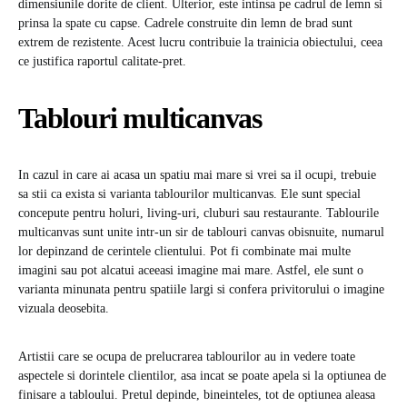
dimensiunile dorite de client. Ulterior, este intinsa pe cadrul de lemn si
prinsa la spate cu capse. Cadrele construite din lemn de brad sunt
extrem de rezistente. Acest lucru contribuie la trainicia obiectului, ceea
ce justifica raportul calitate-pret.
Tablouri multicanvas
In cazul in care ai acasa un spatiu mai mare si vrei sa il ocupi, trebuie
sa stii ca exista si varianta tablourilor multicanvas. Ele sunt special
concepute pentru holuri, living-uri, cluburi sau restaurante. Tablourile
multicanvas sunt unite intr-un sir de tablouri canvas obisnuite, numarul
lor depinzand de cerintele clientului. Pot fi combinate mai multe
imagini sau pot alcatui aceeasi imagine mai mare. Astfel, ele sunt o
varianta minunata pentru spatiile largi si confera privitorului o imagine
vizuala deosebita.
Artistii care se ocupa de prelucrarea tablourilor au in vedere toate
aspectele si dorintele clientilor, asa incat se poate apela si la optiunea de
finisare a tabloului. Pretul depinde, bineinteles, tot de optiunea aleasa