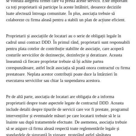
se votează alegerea firmei care va presta aceste servicii. Este important
ca toți proprietarii să participe la aceste întâlniri, deoarece deciziile
luate afectează întreaga comunitate. În plus, asociația trebuie să
colaboreze cu firma aleasă pentru a stabili un plan de acțiune eficient.
Proprietarii și asociațiile de locatari au o serie de obligații legale în
cadrul unui contract DDD. În primul rând, proprietarii sunt responsabili
pentru plata cotelor de contribuție stabilite de asociație, care acoperă
costurile serviciilor de dezinsecție, dezinfecție și deratizare. Aceasta
înseamnă că fiecare proprietar trebuie să își achite partea
corespunzătoare, astfel încât asociația să poată onora contractul cu firma
prestatoare. Neplata acestor contribuții poate duce la întârzieri în
executarea serviciilor sau chiar la suspendarea acestora.
Pe de altă parte, asociația de locatari are obligația de a informa
proprietarii despre toate aspectele legate de contractul DDD. Aceasta
include detalii despre tipurile de servicii care vor fi prestate, programul
intervențiilor și eventualele măsuri pe care locatarii trebuie să le ia
înainte sau după tratamentele efectuate. De asemenea, asociația trebuie
să se asigure că firma aleasă respectă toate reglementările legale și
standardele de siguranță în vigoare, protejând astfel sănătatea