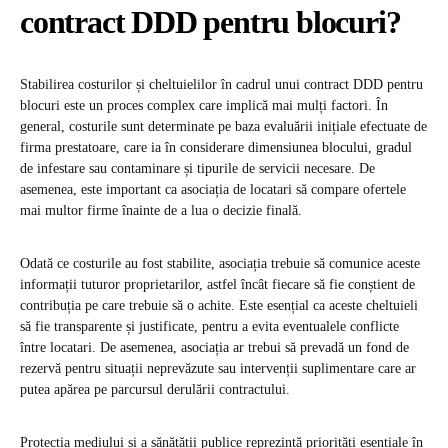
contract DDD pentru blocuri?
Stabilirea costurilor și cheltuielilor în cadrul unui contract DDD pentru
blocuri este un proces complex care implică mai mulți factori. În
general, costurile sunt determinate pe baza evaluării inițiale efectuate de
firma prestatoare, care ia în considerare dimensiunea blocului, gradul
de infestare sau contaminare și tipurile de servicii necesare. De
asemenea, este important ca asociația de locatari să compare ofertele
mai multor firme înainte de a lua o decizie finală.
Odată ce costurile au fost stabilite, asociația trebuie să comunice aceste
informații tuturor proprietarilor, astfel încât fiecare să fie conștient de
contribuția pe care trebuie să o achite. Este esențial ca aceste cheltuieli
să fie transparente și justificate, pentru a evita eventualele conflicte
între locatari. De asemenea, asociația ar trebui să prevadă un fond de
rezervă pentru situații neprevăzute sau intervenții suplimentare care ar
putea apărea pe parcursul derulării contractului.
Protecția mediului și a sănătății publice reprezintă priorități esențiale în