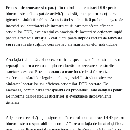
Procesul de renovare și reparații în cadrul unui contract DDD pentru
blocuri este strâns legat de activitățile desfășurate pentru menținerea
igienei și sănătății publice. Atunci când se identifică probleme legate de
infestări sau deteriorări ale infrastructurii care pot afecta eficiența
serviciilor DDD, este esențial ca asociația de locatari să acționeze rapid
pentru a remedia situația. Acest lucru poate implica lucrări de renovare
sau reparații ale spațiilor comune sau ale apartamentelor individuale.
Asociația trebuie să colaboreze cu firme specializate în construcții sau
reparații pentru a evalua amploarea lucrărilor necesare și costurile
asociate acestora. Este important ca toate lucrările să fie realizate
conform standardelor legale și tehnice, astfel încât să nu afecteze
sănătatea locatarilor sau eficiența serviciilor DDD prestate. De
asemenea, comunicarea transparentă cu proprietarii este esențială pentru
a-i informa despre stadiul lucrărilor și eventualele inconveniente
generate.
Asigurarea securității și a siguranței în cadrul unui contract DDD pentru
blocuri este o responsabilitate comună între asociația de locatari și firma
prestatoare. Este esențial ca toate intervențiile efectuate să fie realizate