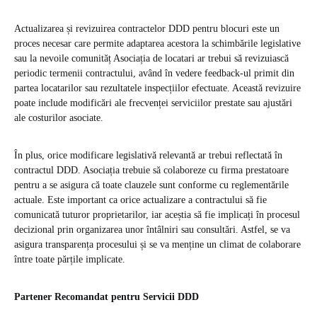
Actualizarea și revizuirea contractelor DDD pentru blocuri este un
proces necesar care permite adaptarea acestora la schimbările legislative
sau la nevoile comunităț Asociația de locatari ar trebui să revizuiască
periodic termenii contractului, având în vedere feedback-ul primit din
partea locatarilor sau rezultatele inspecțiilor efectuate. Această revizuire
poate include modificări ale frecvenței serviciilor prestate sau ajustări
ale costurilor asociate.
În plus, orice modificare legislativă relevantă ar trebui reflectată în
contractul DDD. Asociația trebuie să colaboreze cu firma prestatoare
pentru a se asigura că toate clauzele sunt conforme cu reglementările
actuale. Este important ca orice actualizare a contractului să fie
comunicată tuturor proprietarilor, iar aceștia să fie implicați în procesul
decizional prin organizarea unor întâlniri sau consultări. Astfel, se va
asigura transparența procesului și se va menține un climat de colaborare
între toate părțile implicate.
Partener Recomandat pentru Servicii DDD