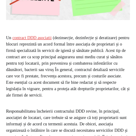
Un
contract DDD asociatii
(dezinsecție, dezinfecție și deratizare) pentru
blocuri reprezintă un acord formal între asociația de proprietari și o
firmă specializată în servicii de igienă și sănătate publică. Acest tip de
contract are ca scop principal asigurarea unui mediu curat și sănătos
pentru toți locatarii, prin prevenirea și combaterea infestărilor cu
dăunători, bacterii sau viruș În general, contractul detaliază serviciile
care vor fi prestate, frecvența acestora, precum și costurile asociate.
Este esențial ca acest document să fie bine redactat și să respecte
legislația în vigoare, pentru a proteja atât drepturile proprietarilor, cât și
ale firmei de servicii.
Responsabilitatea încheierii contractului DDD revine, în principal,
asociației de locatari, care trebuie să se asigure că toți proprietarii sunt
informați și de acord cu termenii acestuia. De obicei, asociația
organizează o întâlnire în care se discută necesitatea serviciilor DDD și