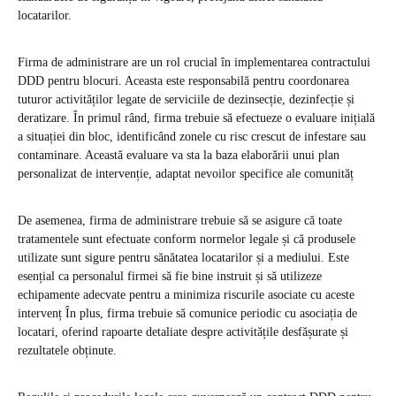
locatarilor.
Firma de administrare are un rol crucial în implementarea contractului
DDD pentru blocuri. Aceasta este responsabilă pentru coordonarea
tuturor activităților legate de serviciile de dezinsecție, dezinfecție și
deratizare. În primul rând, firma trebuie să efectueze o evaluare inițială
a situației din bloc, identificând zonele cu risc crescut de infestare sau
contaminare. Această evaluare va sta la baza elaborării unui plan
personalizat de intervenție, adaptat nevoilor specifice ale comunităț
De asemenea, firma de administrare trebuie să se asigure că toate
tratamentele sunt efectuate conform normelor legale și că produsele
utilizate sunt sigure pentru sănătatea locatarilor și a mediului. Este
esențial ca personalul firmei să fie bine instruit și să utilizeze
echipamente adecvate pentru a minimiza riscurile asociate cu aceste
intervenț În plus, firma trebuie să comunice periodic cu asociația de
locatari, oferind rapoarte detaliate despre activitățile desfășurate și
rezultatele obținute.