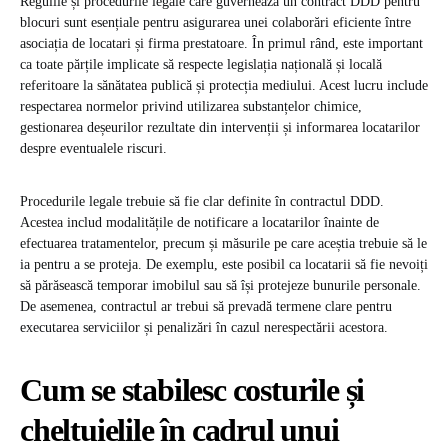
Regulile și procedurile legale care guvernează un contract DDD pentru
blocuri sunt esențiale pentru asigurarea unei colaborări eficiente între
asociația de locatari și firma prestatoare. În primul rând, este important
ca toate părțile implicate să respecte legislația națională și locală
referitoare la sănătatea publică și protecția mediului. Acest lucru include
respectarea normelor privind utilizarea substanțelor chimice,
gestionarea deșeurilor rezultate din intervenții și informarea locatarilor
despre eventualele riscuri.
Procedurile legale trebuie să fie clar definite în contractul DDD.
Acestea includ modalitățile de notificare a locatarilor înainte de
efectuarea tratamentelor, precum și măsurile pe care aceștia trebuie să le
ia pentru a se proteja. De exemplu, este posibil ca locatarii să fie nevoiți
să părăsească temporar imobilul sau să își protejeze bunurile personale.
De asemenea, contractul ar trebui să prevadă termene clare pentru
executarea serviciilor și penalizări în cazul nerespectării acestora.
Cum se stabilesc costurile și
cheltuielile în cadrul unui