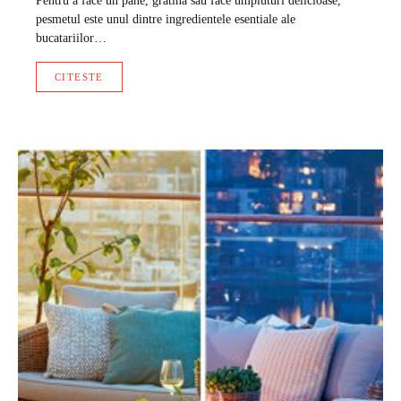
Pentru a face un pane, gratina sau face umpluturi delicioase,
pesmetul este unul dintre ingredientele esentiale ale
bucatariilor…
CITESTE