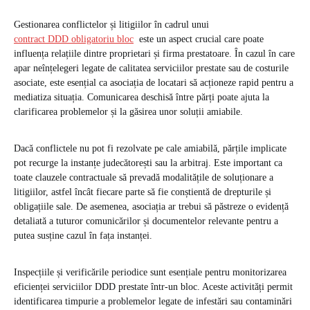
Gestionarea conflictelor și litigiilor în cadrul unui
contract DDD obligatoriu bloc
este un aspect crucial care poate
influența relațiile dintre proprietari și firma prestatoare. În cazul în care
apar neînțelegeri legate de calitatea serviciilor prestate sau de costurile
asociate, este esențial ca asociația de locatari să acționeze rapid pentru a
mediatiza situația. Comunicarea deschisă între părți poate ajuta la
clarificarea problemelor și la găsirea unor soluții amiabile.
Dacă conflictele nu pot fi rezolvate pe cale amiabilă, părțile implicate
pot recurge la instanțe judecătorești sau la arbitraj. Este important ca
toate clauzele contractuale să prevadă modalitățile de soluționare a
litigiilor, astfel încât fiecare parte să fie conștientă de drepturile și
obligațiile sale. De asemenea, asociația ar trebui să păstreze o evidență
detaliată a tuturor comunicărilor și documentelor relevante pentru a
putea susține cazul în fața instanței.
Inspecțiile și verificările periodice sunt esențiale pentru monitorizarea
eficienței serviciilor DDD prestate într-un bloc. Aceste activități permit
identificarea timpurie a problemelor legate de infestări sau contaminări