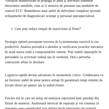
Vibrațiile neamortizate se propagă în șasiu și afectează sistemele
electronice sensibile, cum ar fi senzorii de presiune sau modulele de
control ECU. Remedierea unor astfel de defecțiuni complexe necesită
echipamente de diagnosticare scumpe și personal supraspecializat.
Cum poți reduce timpul de inactivitate al flotei?
Strategia optimă presupune trecerea de la mentenanța reactivă la cea
predictivă. Analiza periodică a uleiului și verificarea jocurilor mecanice
îți arată starea reală a componentelor interne. Poți stabili reparațiile în
perioadele cu activitate redusă sau în weekend, fără a perturba
contractele aflate în derulare.
Logistica rapidă devine salvatoare în momentele critice. Colaborarea cu
un furnizor stabil de piese pentru utilaje îți garantează timpi minimi de
livrare direct pe șantier sau la sediul firmei.
Fiecare oră în care un utilaj stă nemișcat reprezintă bani pierduți din
fluxul de numerar. Analizează istoricul de reparații și vei constata că
prevenția este considerabil mai ieftină decât intervenția de urgență.