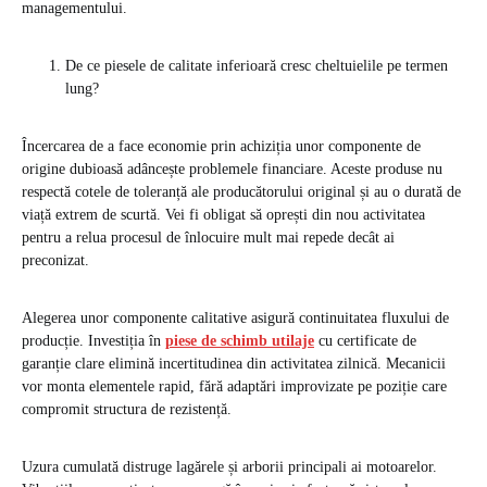
managementului.
De ce piesele de calitate inferioară cresc cheltuielile pe termen
lung?
Încercarea de a face economie prin achiziția unor componente de
origine dubioasă adâncește problemele financiare. Aceste produse nu
respectă cotele de toleranță ale producătorului original și au o durată de
viață extrem de scurtă. Vei fi obligat să oprești din nou activitatea
pentru a relua procesul de înlocuire mult mai repede decât ai
preconizat.
Alegerea unor componente calitative asigură continuitatea fluxului de
producție. Investiția în
piese de schimb utilaje
cu certificate de
garanție clare elimină incertitudinea din activitatea zilnică. Mecanicii
vor monta elementele rapid, fără adaptări improvizate pe poziție care
compromit structura de rezistență.
Uzura cumulată distruge lagărele și arborii principali ai motoarelor.