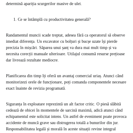
determină apariția scurgerilor masive de ulei.
Ce se întâmplă cu productivitatea generală?
Randamentul muncii scade treptat, adesea fără ca operatorul să observe
imediat diferența. Un excavator cu bolțuri și bucșe uzate își pierde
precizia în mișcări. Săparea unui șanț va dura mai mult timp și va
necesita corecții manuale ulterioare. Utilajul consumă resurse prețioase
dar livrează rezultate mediocre.
Planificarea din timp îți oferă un avantaj comercial uriaș. Atunci când
monitorizezi orele de funcționare, poți comanda componentele necesare
exact înainte de revizia programată.
Siguranța în exploatare reprezintă un alt factor critic. O piesă slăbită
cedează de obicei în momentele de sarcină maximă, adică atunci când
echipamentul este solicitat intens. Un astfel de eveniment poate provoca
accidente de muncă grave sau distrugerea totală a bunurilor din jur.
Responsabilitatea legală și morală în aceste situații revine integral