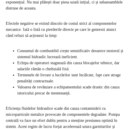
exponențial. Nu mai plătești doar piesa uzată inițial, ci și subansamblele
distruse de aceasta.
Efectele negative se extind dincolo de costul strict al componentelor
mecanice. Iată o listă cu pierderile directe pe care le generezi atunci
când refuzi să acționezi la timp:
Consumul de combustibil crește semnificativ deoarece motorul și
sistemul hidraulic lucrează ineficient.
Echipa de operatori stagnează din cauza blocajelor tehnice, dar
salariile rămân o cheltuială fixă.
Termenele de livrare a lucrărilor sunt încălcate, fapt care atrage
penalități contractuale.
Valoarea de revânzare a echipamentului scade drastic din cauza
istoricului precar de mentenanță.
Eficiența fluidelor hidraulice scade din cauza contaminării cu
microparticule metalice provocate de componentele degradate. Pompa
centrală va face un efort dublu pentru a menține presiunea optimă în
sistem. Acest regim de lucru forțat accelerează uzura garniturilor și