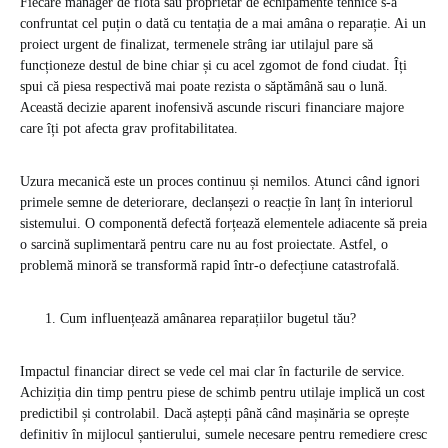
Fiecare manager de flotă sau proprietar de echipamente tehnice s-a
confruntat cel puțin o dată cu tentația de a mai amâna o reparație. Ai un
proiect urgent de finalizat, termenele strâng iar utilajul pare să
funcționeze destul de bine chiar și cu acel zgomot de fond ciudat. Îți
spui că piesa respectivă mai poate rezista o săptămână sau o lună.
Această decizie aparent inofensivă ascunde riscuri financiare majore
care îți pot afecta grav profitabilitatea.
Uzura mecanică este un proces continuu și nemilos. Atunci când ignori
primele semne de deteriorare, declanșezi o reacție în lanț în interiorul
sistemului. O componentă defectă forțează elementele adiacente să preia
o sarcină suplimentară pentru care nu au fost proiectate. Astfel, o
problemă minoră se transformă rapid într-o defecțiune catastrofală.
Cum influențează amânarea reparațiilor bugetul tău?
Impactul financiar direct se vede cel mai clar în facturile de service.
Achiziția din timp pentru piese de schimb pentru utilaje implică un cost
predictibil și controlabil. Dacă aștepți până când mașinăria se oprește
definitiv în mijlocul șantierului, sumele necesare pentru remediere cresc