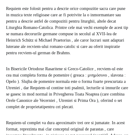
Requiem este folosit pentru a descrie orice compozitie sacra care pune
in muzica texte religioase care ar fi potrivite la o inmormantare sau
pentru a descrie astfel de compozitii pentru liturghii, altele decat
Liturghia Romano-Catolica. Printre cele mai vechi exemple de acest tip
se numara decorurile germane compuse in secolul al XVII-lea de
Heinrich Schütz si Michael Praetorius , ale caror lucrari sunt adaptari
luterane ale recviem-ului romano-catolic si care au oferit inspiratie
pentru recviem-ul german de Brahms.
In Bisericile Ortodoxe Rasaritene si Greco-Catolice , recviem-ul este
cea mai completa forma de pomenire ( greaca : μνημόσυνο , slavona :
Оpеlо ). Slujba de pomenire normala este o forma foarte prescurtata a
Utreniei , dar Requiem-ul contine toti psalmii, lecturile si imnurile care
se gasesc in mod normal in Privegherea Toata Noaptea (care combina
Orele Canonice ale Vecerniei , Utreniei si Prima Ora ), oferind o set
complet de proprietatipentru cei plecati.
Requiem-ul complet va dura aproximativ trei ore si jumatate. In acest
format, reprezinta mai clar conceptul original de parastas , care