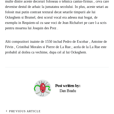
multe dintre aceste decoruri foloseau o tehnica cantus-firmus , ceva care
devenise destul de arhaic la jumatatea secolului. In plus, aceste setari au
folosit mai putin contrast textural decat setarile timpurii ale lui
Ockeghem si Brumel, desi scorul vocal era adesea mai bogat, de
exemplu in Requiem-ul cu sase voci de Jean Richafort pe care l-a scris
pentru moartea lui Josquin des Prez .
Alti compozitori inainte de 1550 includ Pedro de Escobar , Antoine de
Févin , Cristóbal Morales si Pierre de La Rue.; acela de la La Rue este
probabil al doilea ca vechime, dupa cel al lui Ockeghem.
Post written by:
Dan Bradu
PREVIOUS ARTICLE