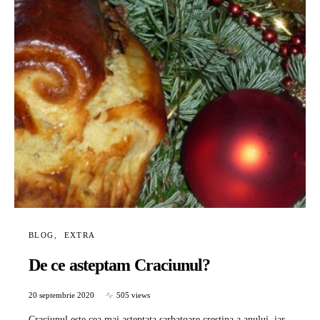
BLOG
EXTRA
De ce asteptam Craciunul?
20 septembrie 2020
505 views
Craciunul este cea mai asteptata sarbatoare crestina a anului, iar