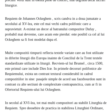
precum Verdi sunt in esenta piese de concert, mai degraba decat lucrari
liturgice.
Requiem de Johannes Ockeghem , scris candva in a doua jumatate a
secolului al XV-lea, este cel mai vechi cadru polifonic care a
supravietuit. A existat un decor al batranului compozitor Dufay ,
probabil mai devreme, care acum este pierdut: este posibil ca cel al lui
Ockeghem sa fi fost modelat dupa el.
Multe compozitii timpurii reflecta textele variate care au fost utilizate
in diferite liturgii din Europa inainte de Conciliul de la Trent textele
standardizate utilizate in liturgii. Recviem-ul lui Brumel , circa 1500,
este primul care include Dies Iræ. In primele decoruri polifonice ale
Requiemului, exista un contrast textural considerabil in cadrul
compozitiilor in sine: pasajele simple de acord sau fauxbourdon sunt in
contrast cu alte sectiuni de complexitate contrapunctica, cum ar fi in
Ofertoriul Requiem-ului lui Ockeghem.
In secolul al XVI-lea, tot mai multi compozitori au stabilit Liturghia de
Requiem. Spre deosebire de practica in stabilirea Liturghiei Ordinare,