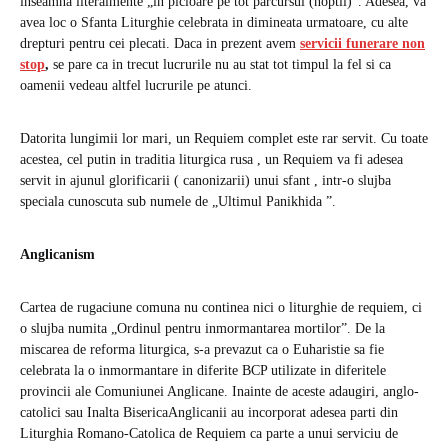
inseamna literalmente „in picioare pe tot parcursul (noptii)”. Adesea, va
avea loc o Sfanta Liturghie celebrata in dimineata urmatoare, cu alte
drepturi pentru cei plecati. Daca in prezent avem
servicii funerare non
stop
,
se pare ca in trecut lucrurile nu au stat tot timpul la fel si ca
oamenii vedeau altfel lucrurile pe atunci.
Datorita lungimii lor mari, un Requiem complet este rar servit. Cu toate
acestea, cel putin in traditia liturgica rusa , un Requiem va fi adesea
servit in ajunul glorificarii ( canonizarii) unui sfant , intr-o slujba
speciala cunoscuta sub numele de „Ultimul Panikhida ”.
Anglicanism
Cartea de rugaciune comuna nu continea nici o liturghie de requiem, ci
o slujba numita „Ordinul pentru inmormantarea mortilor”. De la
miscarea de reforma liturgica, s-a prevazut ca o Euharistie sa fie
celebrata la o inmormantare in diferite BCP utilizate in diferitele
provincii ale Comuniunei Anglicane. Inainte de aceste adaugiri, anglo-
catolici sau Inalta BisericaAnglicanii au incorporat adesea parti din
Liturghia Romano-Catolica de Requiem ca parte a unui serviciu de