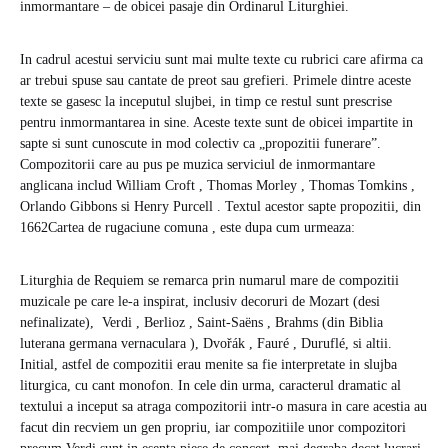
inmormantare – de obicei pasaje din Ordinarul Liturghiei.
In cadrul acestui serviciu sunt mai multe texte cu rubrici care afirma ca
ar trebui spuse sau cantate de preot sau grefieri. Primele dintre aceste
texte se gasesc la inceputul slujbei, in timp ce restul sunt prescrise
pentru inmormantarea in sine. Aceste texte sunt de obicei impartite in
sapte si sunt cunoscute in mod colectiv ca „propozitii funerare”.
Compozitorii care au pus pe muzica serviciul de inmormantare
anglicana includ William Croft , Thomas Morley , Thomas Tomkins ,
Orlando Gibbons si Henry Purcell . Textul acestor sapte propozitii, din
1662Cartea de rugaciune comuna , este dupa cum urmeaza:
Liturghia de Requiem se remarca prin numarul mare de compozitii
muzicale pe care le-a inspirat, inclusiv decoruri de Mozart (desi
nefinalizate), Verdi , Berlioz , Saint-Saëns , Brahms (din Biblia
luterana germana vernaculara ), Dvořák , Fauré , Duruflé, si altii.
Initial, astfel de compozitii erau menite sa fie interpretate in slujba
liturgica, cu cant monofon. In cele din urma, caracterul dramatic al
textului a inceput sa atraga compozitorii intr-o masura in care acestia au
facut din recviem un gen propriu, iar compozitiile unor compozitori