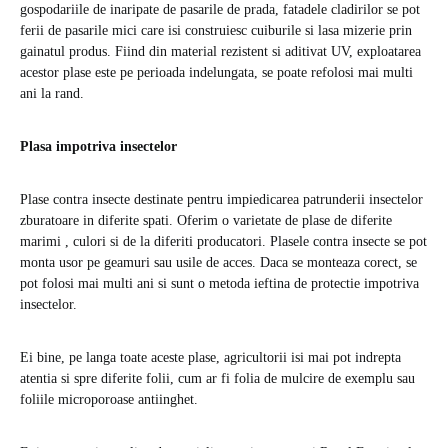
gospodariile de inaripate de pasarile de prada, fatadele cladirilor se pot
ferii de pasarile mici care isi construiesc cuiburile si lasa mizerie prin
gainatul produs. Fiind din material rezistent si aditivat UV, exploatarea
acestor plase este pe perioada indelungata, se poate refolosi mai multi
ani la rand.
Plasa impotriva insectelor
Plase contra insecte destinate pentru impiedicarea patrunderii insectelor
zburatoare in diferite spati. Oferim o varietate de plase de diferite
marimi , culori si de la diferiti producatori. Plasele contra insecte se pot
monta usor pe geamuri sau usile de acces. Daca se monteaza corect, se
pot folosi mai multi ani si sunt o metoda ieftina de protectie impotriva
insectelor.
Ei bine, pe langa toate aceste plase, agricultorii isi mai pot indrepta
atentia si spre diferite folii, cum ar fi folia de mulcire de exemplu sau
foliile microporoase antiinghet.