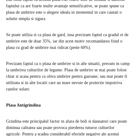
faptului ca are foarte multe avantaje semnificative, se poate spune ca
plasa de umbrire este o alegere ideala in momentul in care cautati o
solutie simpla si sigura.
Se poate utiliza si ca plasa de gard, insa precizam faptul ca gradul ei de
umbrire este de doar 35%, iar din acest motiv recomandarea fiind o
plasa cu grad de umbrire mai ridicat (peste 60%).
Precizam faptul ca o plasa de umbrire si in alte situatii, precum in camp
la umbrirea culturilor de legume. Plasa de umbrire se mai poate folosi
chiar si acasa pentru ca ofera umbrire pentru gazoane; sau mai poate fi
utilizata si in alte locatii care au mare nevoie de protectie impotriva
razelor solare.
Plasa Antigrindina
Grindina este principalul factor in afara de boli si daunatori care poate
diminua calitatea sau poate provoca pierderea tuturor culturilor
agricole. Pentru a scadea considerabil efectele negative ale acestui