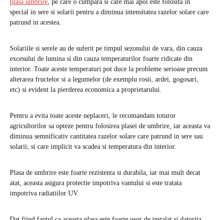
plasa umbrire
, pe care o cumpara si care mai apoi este folosita in
special in sere si solarii pentru a diminua intensitatea razelor solare care
patrund in acestea.
Solariile si serele au de suferit pe timpul sezonului de vara, din cauza
excesului de lumina si din cauza temperaturilor foarte ridicate din
interior. Toate aceste temperaturi pot duce la probleme serioase precum
alterarea fructelor si a legumelor (de exemplu rosii, ardei, gogosari,
etc) si evident la pierderea economica a proprietarului.
Pentru a evita toate aceste neplaceri, le recomandam toturor
agricultorilor sa opteze pentru folosirea plasei de umbrire, iar aceasta va
diminua semnificativ cantitatea razelor solare care patrund in sere sau
solarii; si care implicit va scadea si temperatura din interior.
Plasa de umbrire este foarte rezistenta si durabila, iar mai mult decat
atat, aceasta asigura protectie impotriva vantului si este tratata
impotriva radiatiilor UV.
Dat fiind faptul ca aceasta plasa este foarte usor de instalat si datorita