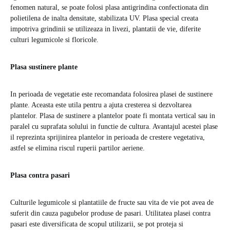
fenomen natural, se poate folosi plasa antigrindina confectionata din
polietilena de inalta densitate, stabilizata UV. Plasa special creata
impotriva grindinii se utilizeaza in livezi, plantatii de vie, diferite
culturi legumicole si floricole.
Plasa sustinere plante
In perioada de vegetatie este recomandata folosirea plasei de sustinere
plante. Aceasta este utila pentru a ajuta cresterea si dezvoltarea
plantelor. Plasa de sustinere a plantelor poate fi montata vertical sau in
paralel cu suprafata solului in functie de cultura. Avantajul acestei plase
il reprezinta sprijinirea plantelor in perioada de crestere vegetativa,
astfel se elimina riscul ruperii partilor aeriene.
Plasa contra pasari
Culturile legumicole si plantatiile de fructe sau vita de vie pot avea de
suferit din cauza pagubelor produse de pasari. Utilitatea plasei contra
pasari este diversificata de scopul utilizarii, se pot proteja si