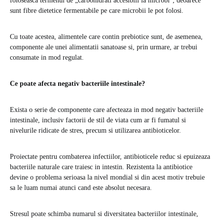
foloseasca termenul de „carbohidrati accesibili la microbi”, deoarece
sunt fibre dietetice fermentabile pe care microbii le pot folosi.
Cu toate acestea, alimentele care contin prebiotice sunt, de asemenea,
componente ale unei alimentatii sanatoase si, prin urmare, ar trebui
consumate in mod regulat.
Ce poate afecta negativ bacteriile intestinale?
Exista o serie de componente care afecteaza in mod negativ bacteriile
intestinale, inclusiv factorii de stil de viata cum ar fi fumatul si
nivelurile ridicate de stres, precum si utilizarea antibioticelor.
Proiectate pentru combaterea infectiilor, antibioticele reduc si epuizeaza
bacteriile naturale care traiesc in intestin. Rezistenta la antibiotice
devine o problema serioasa la nivel mondial si din acest motiv trebuie
sa le luam numai atunci cand este absolut necesara.
Stresul poate schimba numarul si diversitatea bacteriilor intestinale,