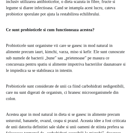
inclusiv utilizarea antibioticelor, o dieta scazuta in fibre, fructe si
legume si diaree infectioasa. Cand se intampla acest lucru, cateva
probiotice sporulate pot ajuta la restabilirea echilibrului.
Ce sunt probioticele si cum functioneaza acestea?
Probioticele sunt organisme vii care se gasesc in mod natural in
alimente precum iaurt, kimchi, varza, miso si kefir. Ele sunt cunoscute
sub numele de bacterii „bune” sau „prietenoase” pe masura ce
concureaza pentru spatiu si alimente impotriva bacteriilor daunatoare si
le impiedica sa se stabileasca in intestin.
Prebioticele sunt considerate de unii ca fiind carbohidrati nedigestibili,
care nu sunt digerati de organism, ci hranesc microorganismele din
colon.
Acestea apar in mod natural in dieta si se gasesc in alimente precum
usturoiul, bananele, ovazul, ceapa si prazul. Aceasta idee a fost criticata
de unii datorita definitiei sale slabe si unii oameni de stiinta prefera sa