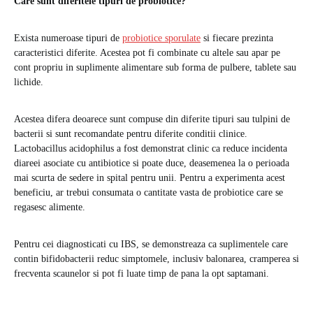
Care sunt diferitele tipuri de probiotice?
Exista numeroase tipuri de
probiotice sporulate
si fiecare prezinta
caracteristici diferite. Acestea pot fi combinate cu altele sau apar pe
cont propriu in suplimente alimentare sub forma de pulbere, tablete sau
lichide.
Acestea difera deoarece sunt compuse din diferite tipuri sau tulpini de
bacterii si sunt recomandate pentru diferite conditii clinice.
Lactobacillus acidophilus a fost demonstrat clinic ca reduce incidenta
diareei asociate cu antibiotice si poate duce, deasemenea la o perioada
mai scurta de sedere in spital pentru unii. Pentru a experimenta acest
beneficiu, ar trebui consumata o cantitate vasta de probiotice care se
regasesc alimente.
Pentru cei diagnosticati cu IBS, se demonstreaza ca suplimentele care
contin bifidobacterii reduc simptomele, inclusiv balonarea, cramperea si
frecventa scaunelor si pot fi luate timp de pana la opt saptamani.