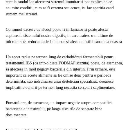
care la randul lor afecteaza sistemul imunitar si pot explica de ce
anumite conditii, cum ar fi eczema sau acnee, isi fac aparitia cand
suntem mai stresati.
Consumul excesiv de alcool poate fi inflamator si poate afecta
captuseala sistemului nostru digestiv, in care traiesc o multime de
microbiome, reducandu-le in numar si afectand astfel sanatatea noastra.
Un aport redus pe termen lung de carbohidrati fermentabili pentru
tratamentul IBS (ca intr-o dieta FODMAP scazuta) poate, de asemenea,
sa afecteze in mod negativ bacteriile din intestin. Prin urmare, este
important ca aceste alimente sa fie omise doar pentru o perioada
determinata, sub indrumarea unui dietetician specializat, deoarece
implicatiile evitarii pe termen lung necesita cercetari suplimentare.
Fumatul are, de asemenea, un impact negativ asupra compozitiei
bacteriene a intestinului, pe langa riscurile de sanatate bine
documentate.