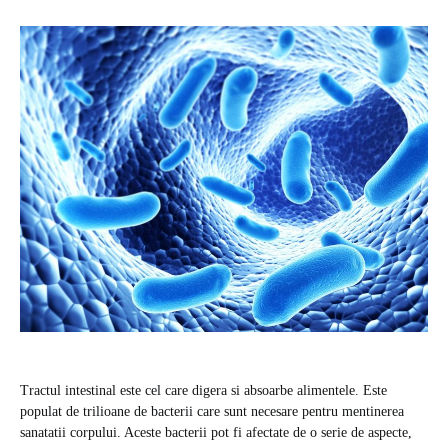
Tractul intestinal este cel care digera si absoarbe alimentele. Este
populat de trilioane de bacterii care sunt necesare pentru mentinerea
sanatatii corpului. Aceste bacterii pot fi afectate de o serie de aspecte,